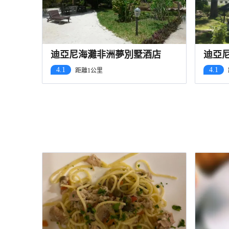
迪亞尼海灘非洲夢別墅酒店
迪亞
4.1
4.1
距離1公里