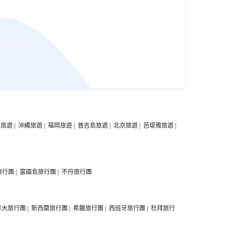
中旅遊
|
沖繩旅遊
|
福岡旅遊
|
普吉島旅遊
|
北京旅遊
|
芭堤雅旅遊
|
旅行團
|
富國島旅行團
|
不丹旅行團
拿大旅行團
|
新西蘭旅行團
|
希臘旅行團
|
西班牙旅行團
|
杜拜旅行