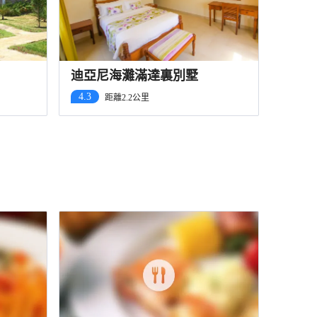
迪亞尼海灘滿達裏別墅
4.3
距離2.2公里