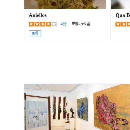
Aniellos
Qua B
4
分
距離2.9公里
西餐