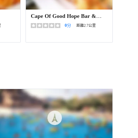
Cape Of Good Hope Bar &
Restaurant
0
分
里
距離2.7公里