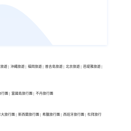
中旅遊
|
沖繩旅遊
|
福岡旅遊
|
普吉島旅遊
|
北京旅遊
|
芭堤雅旅遊
|
旅行團
|
富國島旅行團
|
不丹旅行團
拿大旅行團
|
新西蘭旅行團
|
希臘旅行團
|
西班牙旅行團
|
杜拜旅行