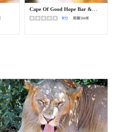
Cape Of Good Hope Bar &
Restaurant
0
分
米
距離504米