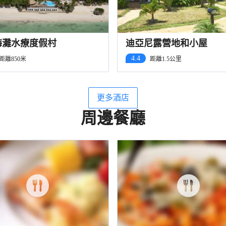
海灘水療度假村
迪亞尼露營地和小屋
4.4
距離850米
距離1.5公里
更多酒店
周邊餐廳