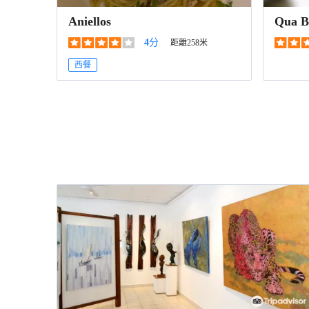
Aniellos
Qua B
4
分
距離258米
西餐