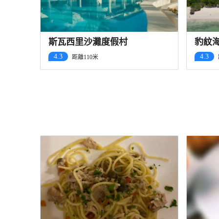
斯瓦西里沙灘度假村
豹紋
4.3
4.3
距離110米