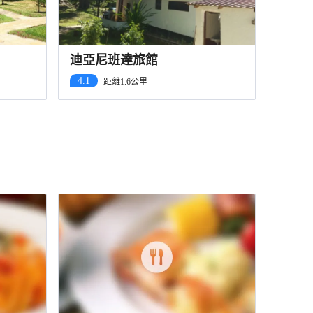
迪亞尼班達旅館
4.1
距離1.6公里