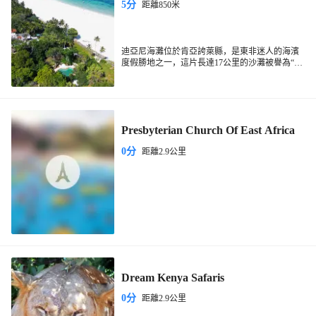
5分
距離850米
迪亞尼海灘位於肯亞誇萊縣，是東非迷人的海濱
度假勝地之一，這片長達17公里的沙灘被譽為“印
度洋上的明珠”，以其寧靜的氛圍、豐富的水上活
動和自然景觀吸引了全球遊客。這個海灘擁有細
膩的白沙灘和清澈的碧綠海水，海岸線被棕櫚樹
和茂密的熱帶植被裝飾。在退潮時，海灘寬闊，
適合散步和觀賞海洋生物。附近的 Kisite-
Presbyterian Church Of East Africa
Mpunguti 海洋國家公園是潛水和浮潛愛好者的天
堂，珊瑚礁豐富，常可見海豚和海龜。此外海灘
0分
距離2.9公里
還會提供多種水上活動，包括風帆衝浪、滑水、
划艇和深潛等。有時間可以逛逛海灘附近的希莫
尼小鎮，保留著濃鬱的斯瓦希里文化特色。遊客
也可自行前往探索當地傳統漁村生活，感受肯亞
獨特的人文魅力。
Dream Kenya Safaris
0分
距離2.9公里