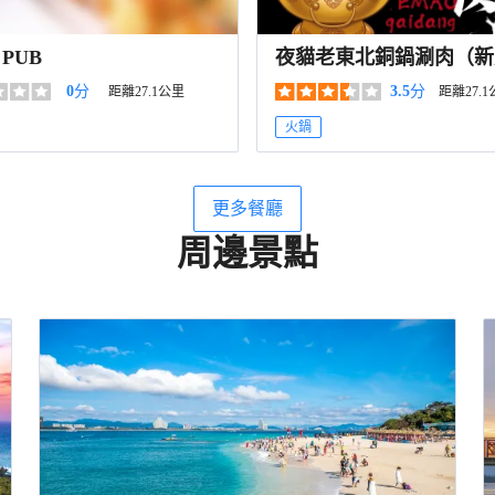
 PUB
夜貓老東北銅鍋涮肉（新
店）
0
分
3.5
分
距離27.1公里
距離27.
火鍋
更多餐廳
周邊景點