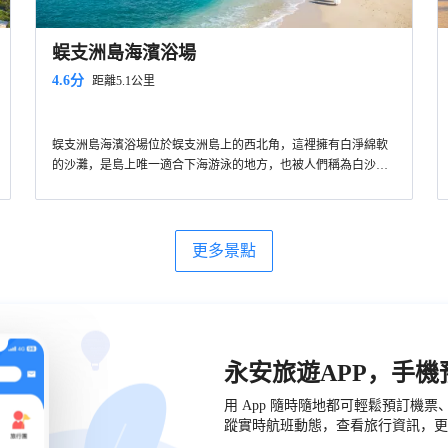
蜈支洲島海濱浴場
4.6分
距離5.1公里
蜈支洲島海濱浴場位於蜈支洲島上的西北角，這裡擁有白淨綿軟
的沙灘，是島上唯一適合下海游泳的地方，也被人們稱為白沙
灘。這片海濱浴場沙質細膩，這裡的海水由淡淡的藍色漸漸轉為
深深的蔚藍，色彩層次分明，而且清澈度高。
更多景點
永安旅遊APP，手
用 App 隨時隨地都可輕鬆預訂機
蹤實時航班動態，查看旅行資訊，更