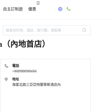
自主訂制遊
優惠
chen（內地首店）
電話
+8689888986666
地址
海棠北路三亞亞特蘭蒂斯酒店內