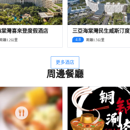
海棠灣喜來登度假酒店
三亞海棠灣民生威斯汀度
店
4.8
距離1.2公里
距離1.5公里
更多酒店
周邊餐廳