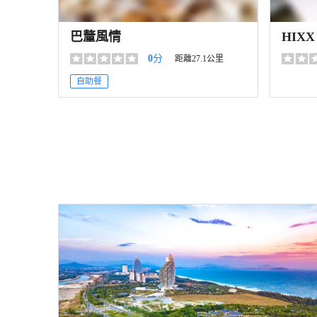
巴釐風情
HIXX
0
分
距離27.1公里
自助餐