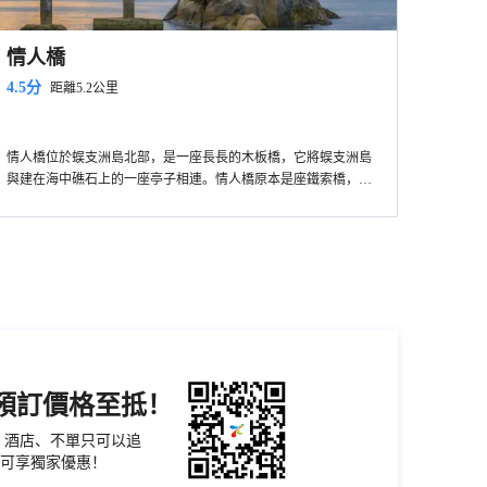
情人橋
4.5分
距離5.2公里
情人橋位於蜈支洲島北部，是一座長長的木板橋，它將蜈支洲島
與建在海中礁石上的一座亭子相連。情人橋原本是座鐵索橋，不
過後來為了遊客的安全著想，情人橋現已由原來的鐵索橋改造成
為木板橋。來到情人橋，這裡清風拂面，令人心曠神怡，執手走
過心心相印的木橋來到小亭中，浪漫的名字就足以讓情侶駐足。
機預訂價格至抵！
票、酒店、不單只可以追
可享獨家優惠！