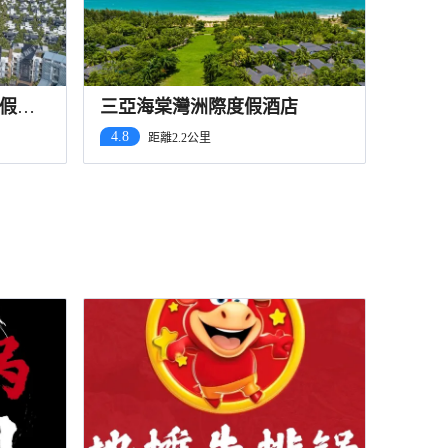
假酒
三亞海棠灣洲際度假酒店
4.8
距離2.2公里