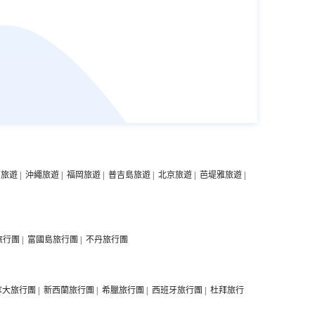
中旅遊
|
沖繩旅遊
|
福岡旅遊
|
普吉島旅遊
|
北京旅遊
|
芭堤雅旅遊
|
旅行團
|
富國島旅行團
|
不丹旅行團
拿大旅行團
|
新西蘭旅行團
|
希臘旅行團
|
西班牙旅行團
|
杜拜旅行