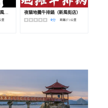
風街
夜貓地攤牛排鍋（新風街店）
0
分
1公里
距離27.1公里