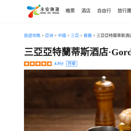
機票
酒店
自由行
旅行
旅遊攻略
>
亞洲
>
中國
>
三亞
>
餐廳
> 三亞亞特蘭蒂斯酒店·Gor
三亞亞特蘭蒂斯酒店·Gordon R
4.9
分
西餐