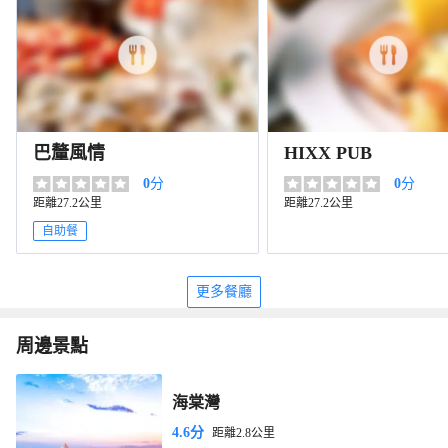
巴釐風情
HIXX PUB
0
分
0
分
距離27.2公里
距離27.2公里
自助餐
更多餐廳
周邊景點
海棠灣
4.6分
距離2.8公里