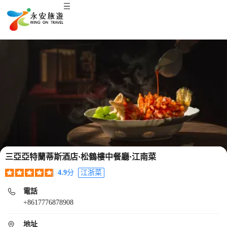
三亞亞特蘭蒂斯酒店·松鶴樓中餐廳·江南菜
4.9
分
江浙菜
電話
+8617776878908
地址