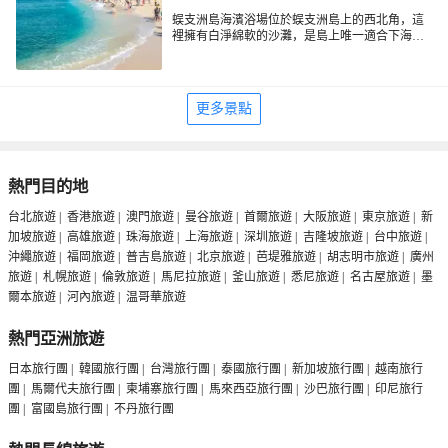
蜈支洲島海濱浴場位於蜈支洲島上的西北角，這
裡擁有白淨綿軟的沙灘，是島上唯一適合下海游
泳的地方，也被人們稱為白沙灘。這片海濱浴場
沙質細膩，這裡的海水由淡淡的藍色漸漸轉為深
深的蔚藍，色彩層次分明，而且清澈度高。
更多景點
熱門目的地
台北旅遊
|
香港旅遊
|
澳門旅遊
|
曼谷旅遊
|
首爾旅遊
|
大阪旅遊
|
東京旅遊
|
新
加坡旅遊
|
高雄旅遊
|
珠海旅遊
|
上海旅遊
|
深圳旅遊
|
吉隆坡旅遊
|
台中旅遊
|
沖繩旅遊
|
福岡旅遊
|
普吉島旅遊
|
北京旅遊
|
芭堤雅旅遊
|
胡志明市旅遊
|
廣州
旅遊
|
札幌旅遊
|
倫敦旅遊
|
馬尼拉旅遊
|
釜山旅遊
|
悉尼旅遊
|
名古屋旅遊
|
墨
爾本旅遊
|
河內旅遊
|
温哥華旅遊
熱門亞洲旅遊
日本旅行團
|
韓國旅行團
|
台灣旅行團
|
泰國旅行團
|
新加坡旅行團
|
越南旅行
團
|
馬爾代夫旅行團
|
柬埔寨旅行團
|
馬來西亞旅行團
|
沙巴旅行團
|
印尼旅行
團
|
富國島旅行團
|
不丹旅行團