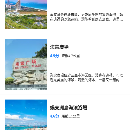
海棠灣是遠離市區、更為原生態的寧靜海灘，站
在這裡的沙灘遠眺，還能看到蜈支洲島。這里特
別適合想靜靜地呆在酒店度假的人群，沙灘上有
不少高端度假酒店，而且酒店設施都比較新。海
南三亞海棠灣免稅店也坐落於此，對喜歡血拼購
物的旅行者來說很方便。
海棠廣場
4.9分
距離4.7公里
海棠廣場位於三亞市海棠區，漫步在這裡，可以
看見美麗的海景，清澈的海水，一層又一層的浪
花。從廣場上還可以沿著台階走到海灘上，感受
沙堆的柔軟，海風的涼爽。廣場兩邊有長廊，並
且擺放了很多形狀奇特的石頭。廣場的盡頭設有
一個觀景台，正對著蜈支洲島。
蜈支洲島海濱浴場
4.6分
距離5.1公里