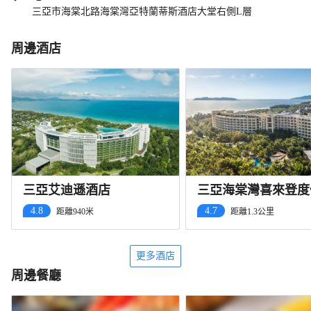
三亞市海棠北路海棠灣亞特蘭蒂斯酒店大堂右側L層
周邊酒店
三亞艾迪遜酒店
三亞海棠灣喜來登度
店
4.8
4.7
距離940米
距離1.3公里
更多酒店
周邊餐廳