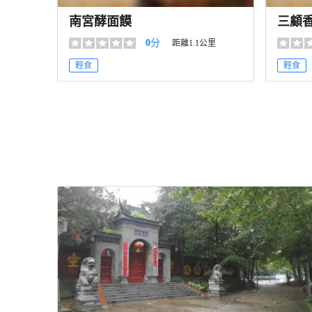
南宮酵面饃
三顧
0
分
距離1.1公里
輕食
輕食