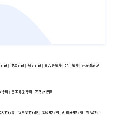
中旅遊
|
沖繩旅遊
|
福岡旅遊
|
普吉島旅遊
|
北京旅遊
|
芭堤雅旅遊
|
旅行團
|
富國島旅行團
|
不丹旅行團
拿大旅行團
|
新西蘭旅行團
|
希臘旅行團
|
西班牙旅行團
|
杜拜旅行