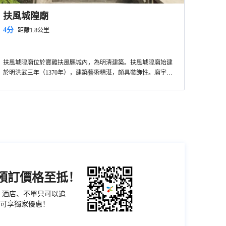
扶風城隍廟
4分
距離1.8公里
扶風城隍廟位於寶雞扶風縣城內，為明清建築。扶風城隍廟始建
於明洪武三年（1370年），建築藝術精湛，頗具裝飾性。廟宇坐
落在一個南北長，東西窄的夯土高台上，廟前有單檐歇山頂戲樓
一座。廟門面闊三間，東西另有磚砌便門。廟內建築現存木牌坊
三間，東西廂房、鍾、鼓樓、獻亭、獻殿和兩側配殿及正殿和寢
殿等。
機預訂價格至抵！
票、酒店、不單只可以追
可享獨家優惠！