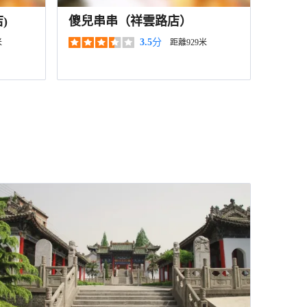
)
傻兒串串（祥雲路店）
3.5
分
米
距離929米