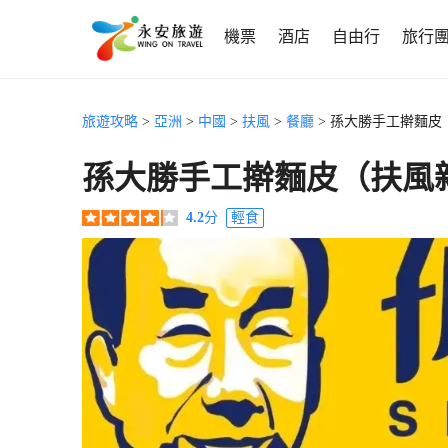
機票
酒店
自由行
旅行
旅遊攻略
>
亞洲
>
中國
>
扶風
>
餐廳
> 孫大勝手工擀麵皮
孫大勝手工擀麵皮（扶風
4.2
分
輕食