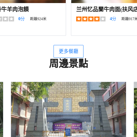
香牛羊肉泡饃
兰州忆品蘭牛肉面(扶风店
0
分
4
分
距離924米
距離917
更多餐廳
周邊景點