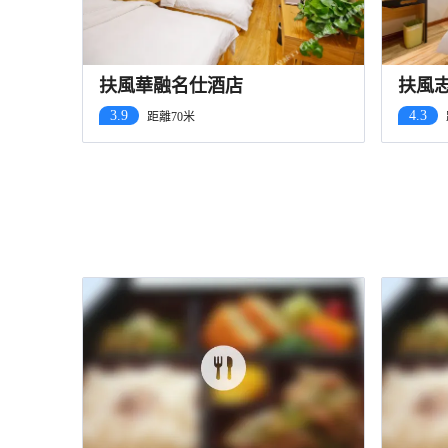
扶風華融名仕酒店
扶風
3.9
4.3
距離70米