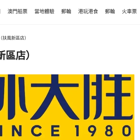
團
澳門船票
當地體驗
郵輪
港玩港食
郵輪
火車票
（扶風新區店）
新區店）