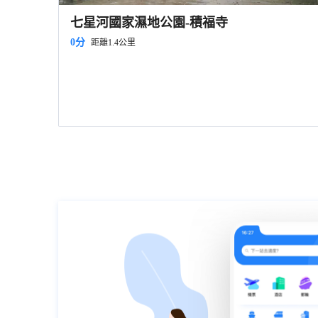
七星河國家濕地公園-積福寺
0分
距離1.4公里