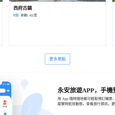
西府古鎮
0分
距離1.4公里
更多景點
永安旅遊APP，手
用 App 隨時隨地都可輕鬆預訂機
蹤實時航班動態，查看旅行資訊，更