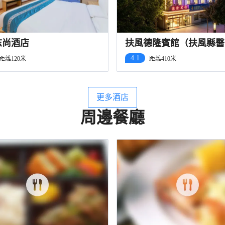
志尚酒店
扶風德隆賓館（扶風縣醫
風汽車站店）
4.1
距離120米
距離410米
更多酒店
周邊餐廳