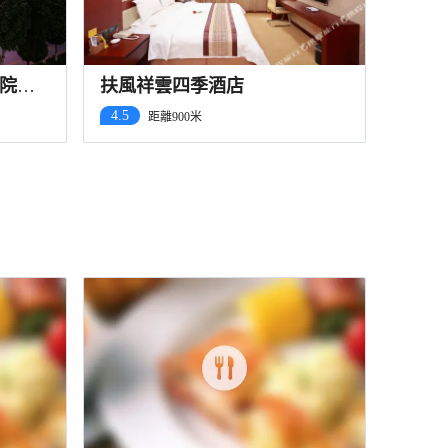
院扶
扶風祥雲四季酒店
4.5
距離900米