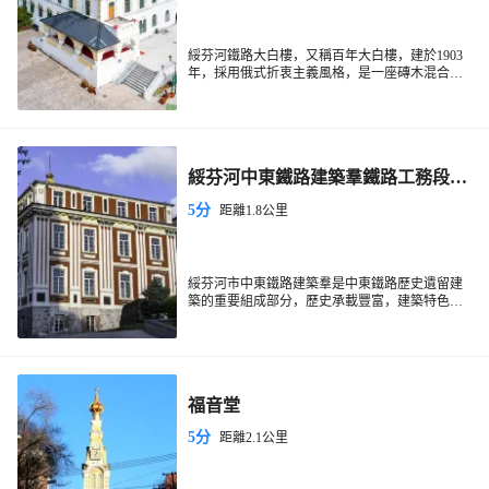
綏芬河鐵路大白樓，又稱百年大白樓，建於1903
年，採用俄式折衷主義風格，是一座磚木混合結
構的二層長方形樓房。因建築外觀為白色，故俗
大白樓
稱「
」。內部現為紀念館，展品豐富，具
有濃厚的歷史氣息，非常值得參觀。
綏芬河中東鐵路建築羣鐵路工務段舊
址
5分
距離1.8公里
綏芬河市中東鐵路建築羣是中東鐵路歷史遺留建
築的重要組成部分，歷史承載豐富，建築特色鮮
明、藝術獨特，對進一步保護和研究中東鐵路歷
史、中俄早期貿易史、早期中國革命史提供了寶
貴的資料和標本，對推動東北地區中東鐵路遺留
建築的保護具有重要歷史意義和科學價值。
福音堂
5分
距離2.1公里