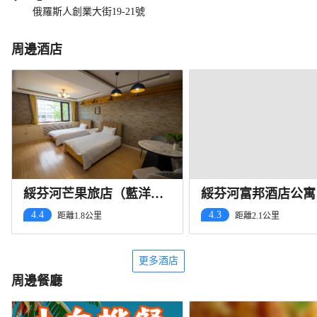
俄羅斯人創業大街19-21號
周邊酒店
綏芬河芒果旅店（藍洋
綏芬河富邦酒店公寓
SOH店）
4.4
4.3
距離1.8公里
距離2.1公里
更多酒店
周邊餐廳