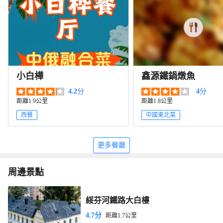
小白樺
鑫源鐵鍋燉魚
4.2
分
4
分
距離1.9公里
距離1.8公里
西餐
中國東北菜
更多餐廳
周邊景點
綏芬河鐵路大白樓
4.7分
距離1.7公里