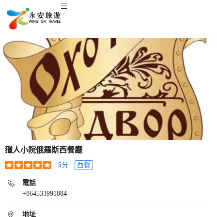
獵人小院俄羅斯西餐廳
5
分
西餐
電話
+864533991884
地址