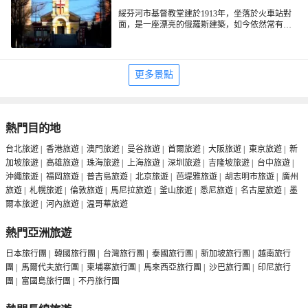
綏芬河市基督教堂建於1913年，坐落於火車站對
面，是一座漂亮的俄羅斯建築，如今依然常有中
國和俄羅斯的教友來此做禮拜，現為全國重點文
物保護單位。
更多景點
熱門目的地
台北旅遊
|
香港旅遊
|
澳門旅遊
|
曼谷旅遊
|
首爾旅遊
|
大阪旅遊
|
東京旅遊
|
新
加坡旅遊
|
高雄旅遊
|
珠海旅遊
|
上海旅遊
|
深圳旅遊
|
吉隆坡旅遊
|
台中旅遊
|
沖繩旅遊
|
福岡旅遊
|
普吉島旅遊
|
北京旅遊
|
芭堤雅旅遊
|
胡志明市旅遊
|
廣州
旅遊
|
札幌旅遊
|
倫敦旅遊
|
馬尼拉旅遊
|
釜山旅遊
|
悉尼旅遊
|
名古屋旅遊
|
墨
爾本旅遊
|
河內旅遊
|
温哥華旅遊
熱門亞洲旅遊
日本旅行團
|
韓國旅行團
|
台灣旅行團
|
泰國旅行團
|
新加坡旅行團
|
越南旅行
團
|
馬爾代夫旅行團
|
柬埔寨旅行團
|
馬來西亞旅行團
|
沙巴旅行團
|
印尼旅行
團
|
富國島旅行團
|
不丹旅行團