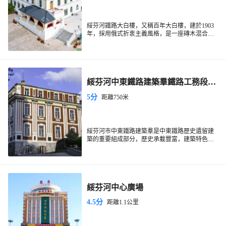
綏芬河鐵路大白樓，又稱百年大白樓，建於1903
年，採用俄式折衷主義風格，是一座磚木混合結
構的二層長方形樓房。因建築外觀為白色，故俗
大白樓
稱「
」。內部現為紀念館，展品豐富，具
有濃厚的歷史氣息，非常值得參觀。
綏芬河中東鐵路建築羣鐵路工務段舊
址
5分
距離750米
綏芬河市中東鐵路建築羣是中東鐵路歷史遺留建
築的重要組成部分，歷史承載豐富，建築特色鮮
明、藝術獨特，對進一步保護和研究中東鐵路歷
史、中俄早期貿易史、早期中國革命史提供了寶
貴的資料和標本，對推動東北地區中東鐵路遺留
建築的保護具有重要歷史意義和科學價值。
綏芬河中心廣場
4.5分
距離1.1公里