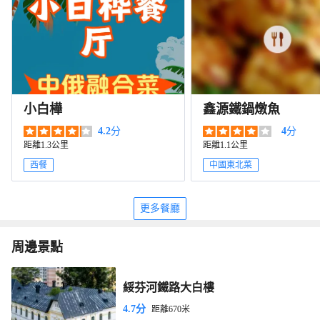
小白樺
鑫源鐵鍋燉魚
4.2
分
4
分
距離1.3公里
距離1.1公里
西餐
中國東北菜
更多餐廳
周邊景點
綏芬河鐵路大白樓
4.7分
距離670米