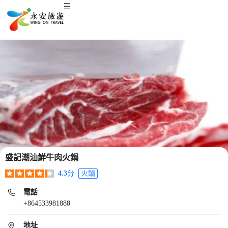
盛記潮汕鮮牛肉火鍋
4.3
分
火鍋
電話
+864533981888
地址