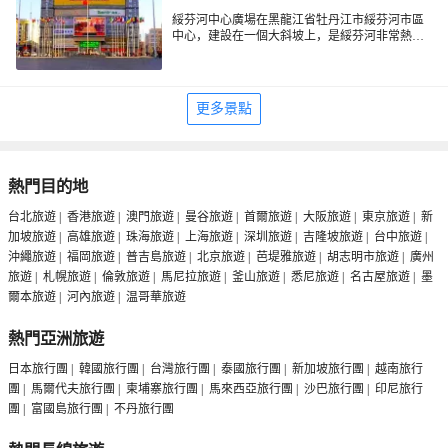
綏芬河中心廣場在黑龍江省牡丹江市綏芬河市區
中心，建設在一個大斜坡上，是綏芬河非常熱鬧
的地方之一。周圍賓館、商鋪、銀行、飯店眾
多，還有到中國的俄國人，組成綏芬河別緻的畫
卷。
更多景點
熱門目的地
台北旅遊
|
香港旅遊
|
澳門旅遊
|
曼谷旅遊
|
首爾旅遊
|
大阪旅遊
|
東京旅遊
|
新
加坡旅遊
|
高雄旅遊
|
珠海旅遊
|
上海旅遊
|
深圳旅遊
|
吉隆坡旅遊
|
台中旅遊
|
沖繩旅遊
|
福岡旅遊
|
普吉島旅遊
|
北京旅遊
|
芭堤雅旅遊
|
胡志明市旅遊
|
廣州
旅遊
|
札幌旅遊
|
倫敦旅遊
|
馬尼拉旅遊
|
釜山旅遊
|
悉尼旅遊
|
名古屋旅遊
|
墨
爾本旅遊
|
河內旅遊
|
温哥華旅遊
熱門亞洲旅遊
日本旅行團
|
韓國旅行團
|
台灣旅行團
|
泰國旅行團
|
新加坡旅行團
|
越南旅行
團
|
馬爾代夫旅行團
|
柬埔寨旅行團
|
馬來西亞旅行團
|
沙巴旅行團
|
印尼旅行
團
|
富國島旅行團
|
不丹旅行團