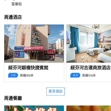
富華街
周邊酒店
綏芬河銀橋快捷賓館
綏芬河吉運商旅酒店
心廣場店）
3.6
4.4
距離900米
距離930米
更多酒店
周邊餐廳