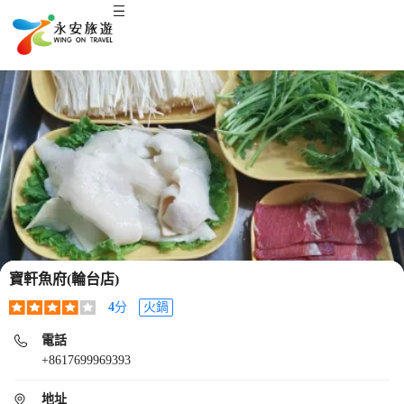
寶軒魚府(輪台店)
4
分
火鍋
電話
+8617699969393
地址