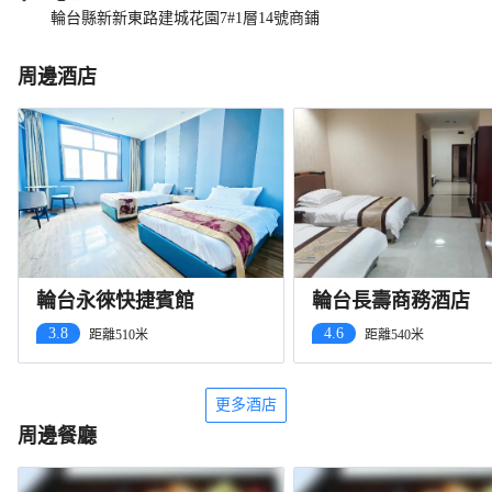
輪台縣新新東路建城花園7#1層14號商鋪
周邊酒店
輪台永徠快捷賓館
輪台長壽商務酒店
3.8
4.6
距離510米
距離540米
更多酒店
周邊餐廳