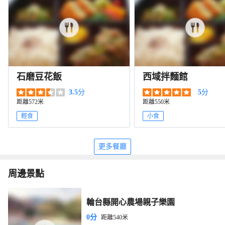
石磨豆花飯
西域拌麵館
3.5
分
5
分
距離572米
距離550米
輕食
小食
更多餐廳
周邊景點
輪台縣開心農場親子樂園
0分
距離540米