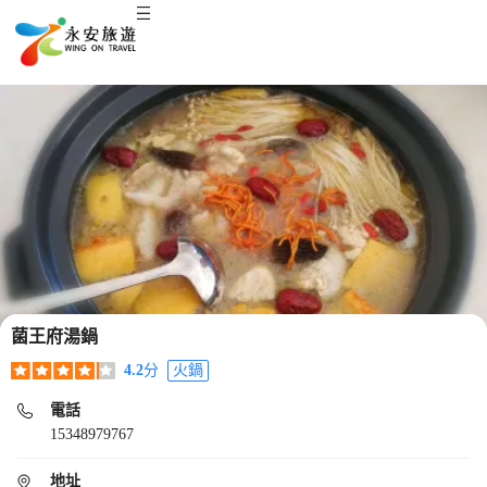
菌王府湯鍋
4.2
分
火鍋
電話
15348979767
地址