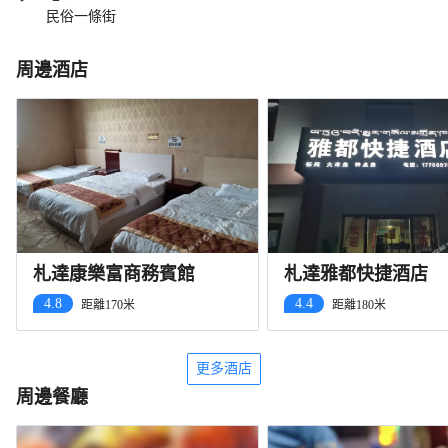
民俗一條街
周邊酒店
札達康樂富商務賓館
札達雅都快捷酒店
4.8
4.4
距離170米
距離180米
更多酒店
周邊餐廳