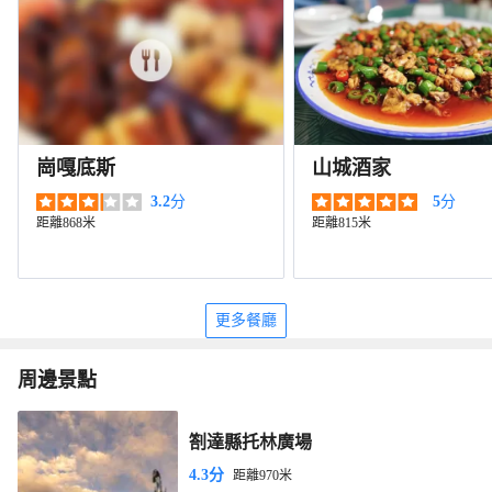
崗嘎底斯
山城酒家
3.2
分
5
分
距離868米
距離815米
更多餐廳
周邊景點
劄達縣托林廣場
4.3分
距離970米