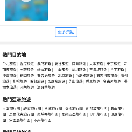
許多遺物。宗喀巴的弟子古格·昂旺扎巴對該寺進
行過大規模的重建。西藏佛教後弘期的許多高僧
都曾在此留下足跡。託林寺塔林位於象泉河邊。
有二百多座大大小小的佛塔，南北兩邊各有一排
整齊的塔牆，每面牆由108座小佛塔組成，據説每
座塔裏都有仁青桑布的一顆念珠。夕陽照在這一
片土黃色的塔林上，場面之壯觀難以言表，不禁
更多景點
讓人遙想，盛時的託林寺該有何等的燦爛輝煌。
熱門目的地
台北旅遊
|
香港旅遊
|
澳門旅遊
|
曼谷旅遊
|
首爾旅遊
|
大阪旅遊
|
東京旅遊
|
新
加坡旅遊
|
高雄旅遊
|
珠海旅遊
|
上海旅遊
|
深圳旅遊
|
吉隆坡旅遊
|
台中旅遊
|
沖繩旅遊
|
福岡旅遊
|
普吉島旅遊
|
北京旅遊
|
芭堤雅旅遊
|
胡志明市旅遊
|
廣州
旅遊
|
札幌旅遊
|
倫敦旅遊
|
馬尼拉旅遊
|
釜山旅遊
|
悉尼旅遊
|
名古屋旅遊
|
墨
爾本旅遊
|
河內旅遊
|
温哥華旅遊
熱門亞洲旅遊
日本旅行團
|
韓國旅行團
|
台灣旅行團
|
泰國旅行團
|
新加坡旅行團
|
越南旅行
團
|
馬爾代夫旅行團
|
柬埔寨旅行團
|
馬來西亞旅行團
|
沙巴旅行團
|
印尼旅行
團
|
富國島旅行團
|
不丹旅行團