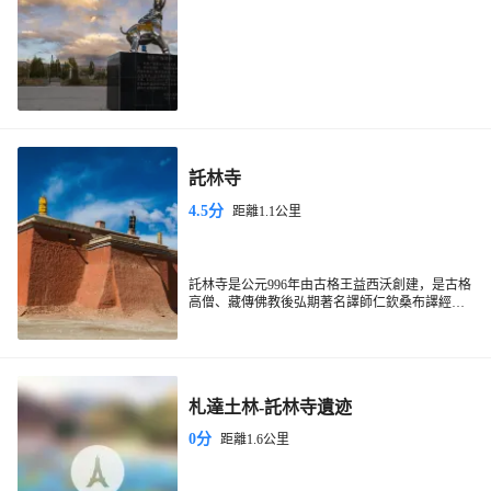
託林寺
4.5分
距離1.1公里
託林寺是公元996年由古格王益西沃創建，是古格
高僧、藏傳佛教後弘期著名譯師仁欽桑布譯經授
徒的場所。1036年古格益西沃及其兄弟強曲沃迎
請阿底峽尊者進藏，駐錫託林寺講經著書，宏傳
佛法，使該寺更加著名。託林意為飛翔空中，永
不墜落。古格開國之時，已確定尊崇佛教。當時
的藏地佛教雖開始復興但卻仍然混亂。第二代古
札達土林-託林寺遺迹
格王意希沃撥亂反正，興建託林寺，其規模和形
制都仿照前藏的桑耶寺所建。其後請來的印度高
0分
距離1.6公里
僧阿底峽弘法，以此寺為駐錫地。阿底峽帶動了
西藏佛教的復興，託林寺也因而逐漸成為當時的
藏傳佛教中心。據説，周圍的廢墟里，至今還有