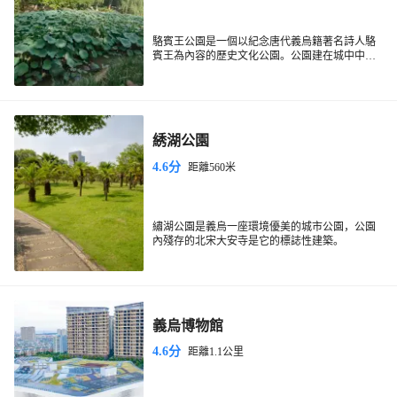
駱賓王公園是一個以紀念唐代義烏籍著名詩人駱
賓王為內容的歷史文化公園。公園建在城中中
路，整座公園以駱賓王的生活經歷為素材，以自
然山水為主體，由勁節虛懷、詠鵝、風瀟水寒等6
個景區組成。它展現了這位傑出詩人傳奇的一
生。駱賓王作為“初唐四傑”之一，為開闢唐代文
學的繁榮局面作出了貢獻，因而成為中國文學史
綉湖公園
上有影響的人物，長期來受到人們的讚譽。
4.6分
距離560米
繡湖公園是義烏一座環境優美的城市公園，公園
內殘存的北宋大安寺是它的標誌性建築。
義烏博物館
4.6分
距離1.1公里