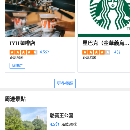
IYH咖啡店
星巴克（金華義烏銀
泰伊美店）
4.5
分
4
分
距離80米
距離83米
咖啡店
更多餐廳
周邊景點
駱賓王公園
4.5分
距離300米