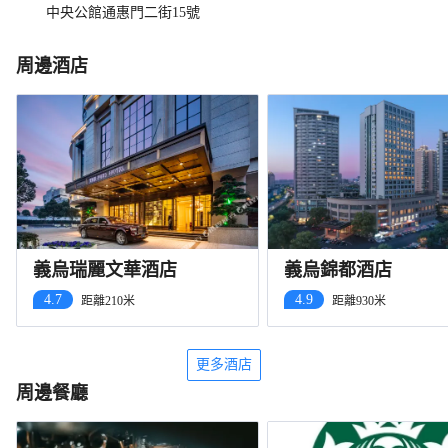
中央公館通惠門二街15號
周邊酒店
義烏瑞麗文華酒店
義烏錦都酒店
4.7
4.9
距離210米
距離930米
更多酒店
周邊餐廳