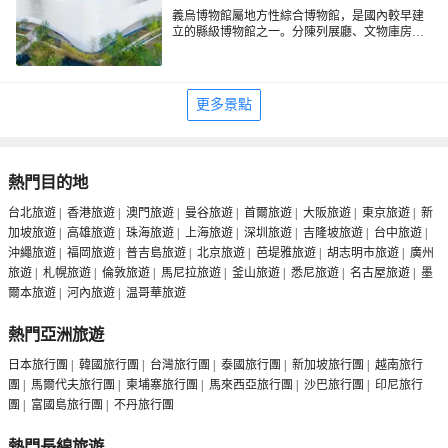
義烏博物館屬地方性綜合博物館，是國內較早建
立的縣級博物館之一。分陳列展廳、文物庫房、
辦公用房三大部分。陳列展廳以義烏史蹟陳列、
專題陳列為主。史蹟按歷史沿革陳列，展出從新
石器時代至明清各個時期的文物及本地主要歷史
名人的史蹟等。
更多景點
熱門目的地
台北旅遊
|
香港旅遊
|
澳門旅遊
|
曼谷旅遊
|
首爾旅遊
|
大阪旅遊
|
東京旅遊
|
新
加坡旅遊
|
高雄旅遊
|
珠海旅遊
|
上海旅遊
|
深圳旅遊
|
吉隆坡旅遊
|
台中旅遊
|
沖繩旅遊
|
福岡旅遊
|
普吉島旅遊
|
北京旅遊
|
芭堤雅旅遊
|
胡志明市旅遊
|
廣州
旅遊
|
札幌旅遊
|
倫敦旅遊
|
馬尼拉旅遊
|
釜山旅遊
|
悉尼旅遊
|
名古屋旅遊
|
墨
爾本旅遊
|
河內旅遊
|
温哥華旅遊
熱門亞洲旅遊
日本旅行團
|
韓國旅行團
|
台灣旅行團
|
泰國旅行團
|
新加坡旅行團
|
越南旅行
團
|
馬爾代夫旅行團
|
柬埔寨旅行團
|
馬來西亞旅行團
|
沙巴旅行團
|
印尼旅行
團
|
富國島旅行團
|
不丹旅行團
熱門長線旅遊