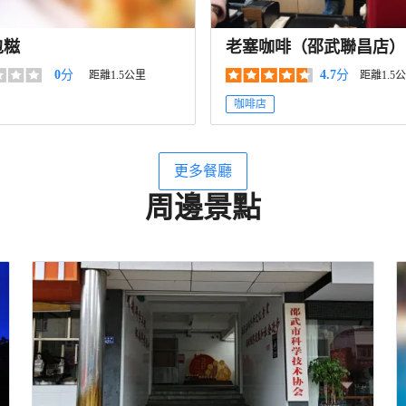
包糍
老塞咖啡（邵武聯昌店）
0
分
4.7
分
距離1.5公里
距離1.5
咖啡店
更多餐廳
周邊景點