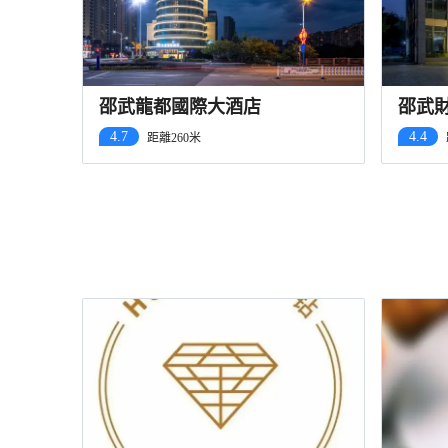
邵武龍都國際大酒店
邵武
4.7
4.4
距離260米