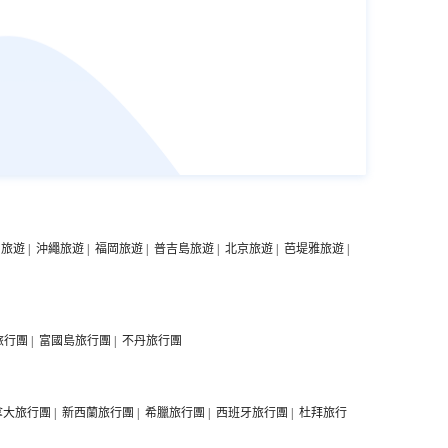
中旅遊
|
沖繩旅遊
|
福岡旅遊
|
普吉島旅遊
|
北京旅遊
|
芭堤雅旅遊
|
旅行團
|
富國島旅行團
|
不丹旅行團
拿大旅行團
|
新西蘭旅行團
|
希臘旅行團
|
西班牙旅行團
|
杜拜旅行