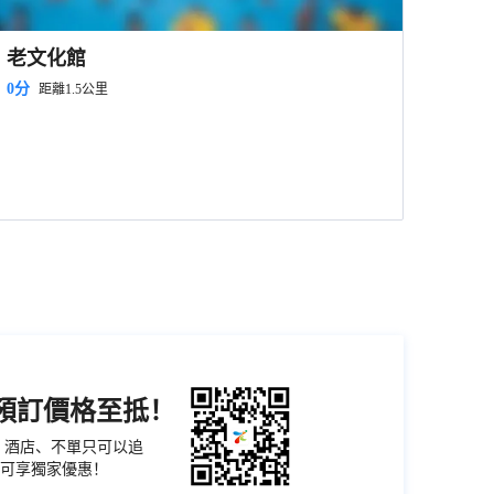
老文化館
0分
距離1.5公里
機預訂價格至抵！
票、酒店、不單只可以追
可享獨家優惠！