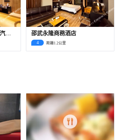
汽車
邵武永隆商務酒店
4
距離1.2公里