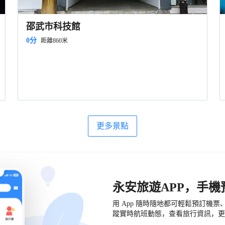
邵武市科技館
0分
距離860米
更多景點
永安旅遊APP，手
用 App 隨時隨地都可輕鬆預訂機
蹤實時航班動態，查看旅行資訊，更