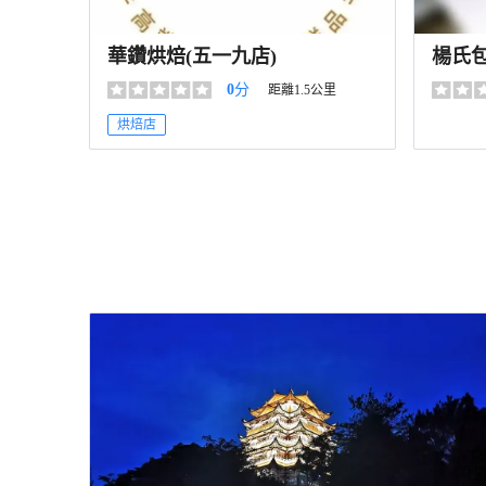
華鑽烘焙(五一九店)
楊氏
0
分
距離1.5公里
烘焙店