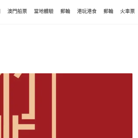
團
澳門船票
當地體驗
郵輪
港玩港食
郵輪
火車票