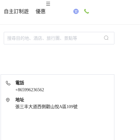
自主訂制遊
優惠
電話
+865996236562
地址
張三丰大道西側觀山悅A區109號