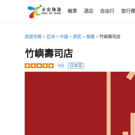
機票
酒店
自由行
旅行
旅遊攻略
>
亞洲
>
中國
>
邵武
>
餐廳
> 竹嶼壽司店
竹嶼壽司店
5
分
日本菜