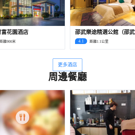
財富花園酒店
邵武樂途精選公館（邵武
站店）
4.1
距離900米
距離1.1公里
更多酒店
周邊餐廳