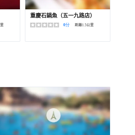
重慶石鍋魚（五一九路店）
0
分
公里
距離1.5公里