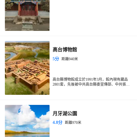
高台博物館
5分
距離940米
高台縣博物館成立於1991年3月，館內現有藏品
2801套，先後被中共高台縣委宣傳部、中共張掖
市委宣傳部命名為縣級和市級“愛國主義教育基
地”，2013年被國家文物局評為“國家三級博物
館”。佔地面積9000平方米，建築面積5565平方
米，其中展覽面積2723平方米，有《西塞遺珍
——高台文物精品展》《古冢丹青——高台魏晉
月牙湖公園
壁畫磚藝術陳列》兩個基本陳列。
4.8分
距離970米