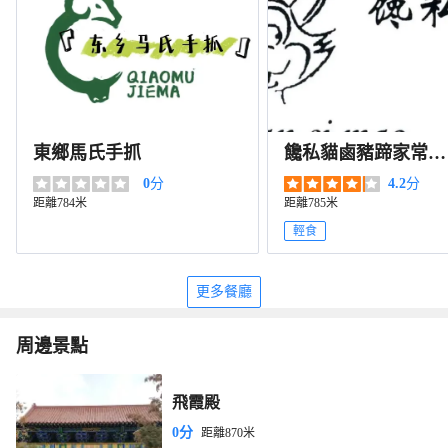
東鄉馬氏手抓
饞私貓鹵豬蹄家常菜
館（高台店）
0
分
4.2
分
距離784米
距離785米
輕食
更多餐廳
周邊景點
飛霞殿
0分
距離870米