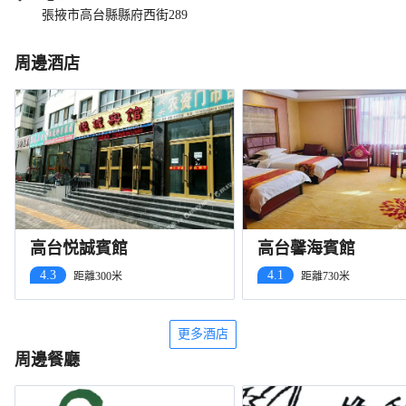
張掖市高台縣縣府西街289
周邊酒店
高台悦誠賓館
高台馨海賓館
4.3
4.1
距離300米
距離730米
更多酒店
周邊餐廳