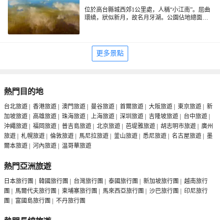
位於高台縣城西郊1公里處，人稱“小江南”。屈曲
環繞，狀似新月，故名月牙湖。公園佔地總面積
560畝，水域面積186畝。曲、拱、平橋交錯鋪
架，亭、殿、台相映成影。岸上小道通幽，垂柳
依依，曲徑環繞；湖內蘆葦搖曳，浮萍露面，舟
盪楫行，一派江南風光。
更多景點
熱門目的地
台北旅遊
|
香港旅遊
|
澳門旅遊
|
曼谷旅遊
|
首爾旅遊
|
大阪旅遊
|
東京旅遊
|
新
加坡旅遊
|
高雄旅遊
|
珠海旅遊
|
上海旅遊
|
深圳旅遊
|
吉隆坡旅遊
|
台中旅遊
|
沖繩旅遊
|
福岡旅遊
|
普吉島旅遊
|
北京旅遊
|
芭堤雅旅遊
|
胡志明市旅遊
|
廣州
旅遊
|
札幌旅遊
|
倫敦旅遊
|
馬尼拉旅遊
|
釜山旅遊
|
悉尼旅遊
|
名古屋旅遊
|
墨
爾本旅遊
|
河內旅遊
|
温哥華旅遊
熱門亞洲旅遊
日本旅行團
|
韓國旅行團
|
台灣旅行團
|
泰國旅行團
|
新加坡旅行團
|
越南旅行
團
|
馬爾代夫旅行團
|
柬埔寨旅行團
|
馬來西亞旅行團
|
沙巴旅行團
|
印尼旅行
團
|
富國島旅行團
|
不丹旅行團