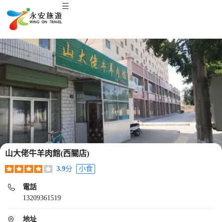
山大佬牛羊肉館(西關店)
3.9
分
小食
電話
13209361519
地址