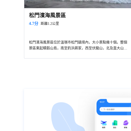
松門濱海風景區
4.7分
距離1.2公里
松門濱海風景區位於溫嶺市松門鎮境內，大小景點幾十個。整個
景區東起積穀山島，南至釣浜蔣家，西至伏龍山，北及直大山
島。由水桶嶴、洞下、沙鑊島、伏龍山四大景區組成。景區氣候
溫和，環境優美，是家人朋友結伴旅遊度假的理想之地。