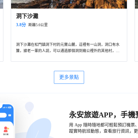
洞下沙灘
3.8分
距離5.6公里
洞下沙灘在松門鎮洞下村的元寶山麓，這裡有一山洞，洞口有水
簾，據老一輩的人説，可以通過那個洞到幾公裡外的其他村，洞
口有小水簾，有水順着巖壁流下或向下滴水，但安全起見還是不
要獨自進入洞中，洞內外巖石上長滿淡菜、觀音手、藤壺、牡蠣
等貝類。洞外是一片沙灘，稱洞下沙灘。該海濱沙灘周邊有許多
石屋民宿，例如緣舍、在水一方、隱星苑、玉海閣、海不眠。
更多景點
永安旅遊APP，手
用 App 隨時隨地都可輕鬆預訂機
蹤實時航班動態，查看旅行資訊，更