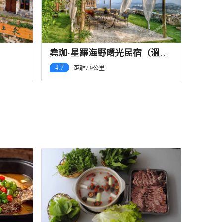
堯珈·星羅海野曙光民宿（溫嶺
石塘半島景區店）
4.7
距離7.9公里