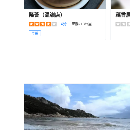
隆薈（温嶺店）
藕香
4
分
距離21.3公里
粵菜