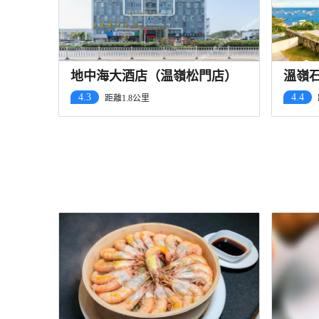
地中海大酒店（温嶺松門店）
溫嶺
店）
4.3
4.4
距離1.8公里