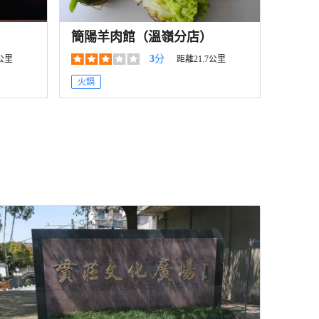
簡陽羊肉館（溫嶺分店）
3
分
7公里
距離21.7公里
火鍋