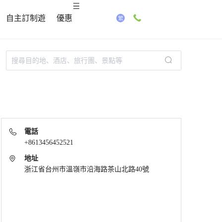
自主訂制遊
優惠
電話
+8613456452521
地址
浙江省台州市溫嶺市沿海路茶山北路40號