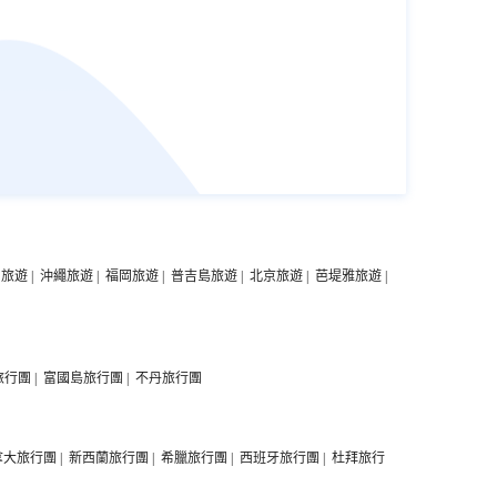
中旅遊
|
沖繩旅遊
|
福岡旅遊
|
普吉島旅遊
|
北京旅遊
|
芭堤雅旅遊
|
旅行團
|
富國島旅行團
|
不丹旅行團
拿大旅行團
|
新西蘭旅行團
|
希臘旅行團
|
西班牙旅行團
|
杜拜旅行