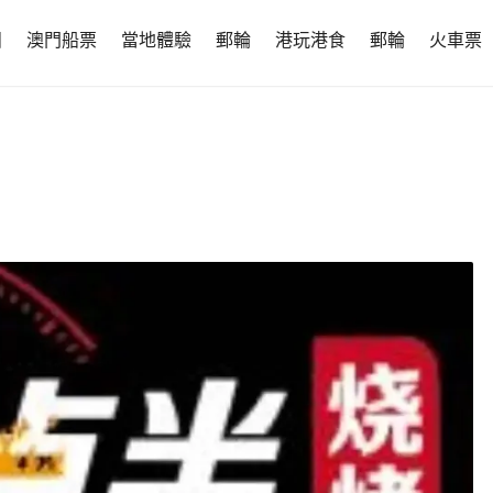
團
澳門船票
當地體驗
郵輪
港玩港食
郵輪
火車票