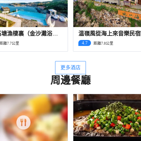
石塘漁棲裏（金沙灘浴場
温嶺風從海上來音樂民宿
4.7
距離7.7公里
距離7.8公里
更多酒店
周邊餐廳