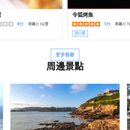
居
令狐烤魚
0
分
5
分
距離21.3公里
距離21.
四川菜
更多餐廳
周邊景點