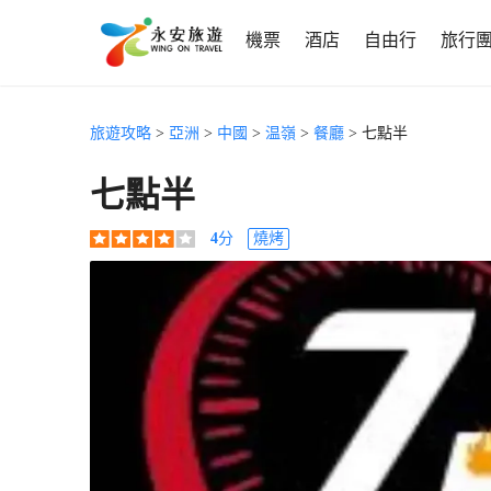
機票
酒店
自由行
旅行
旅遊攻略
>
亞洲
>
中國
>
温嶺
>
餐廳
> 七點半
七點半
4
分
燒烤