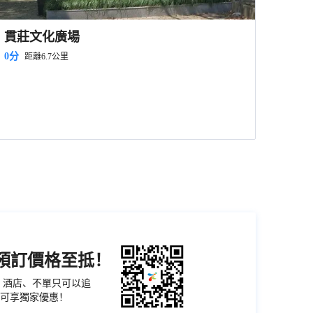
貫莊文化廣場
0分
距離6.7公里
機預訂價格至抵！
票、酒店、不單只可以追
可享獨家優惠！