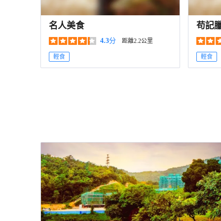
名人美食
苟記
4.3
分
距離2.2公里
輕食
輕食