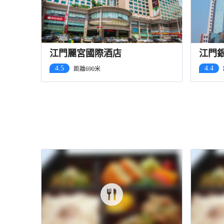
江門麗宮國際酒店
江門
4.5
4.4
距離690米