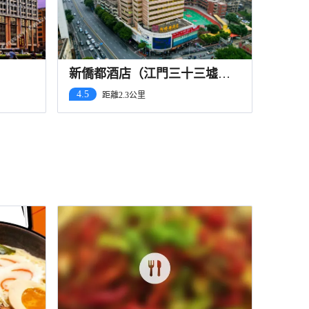
新僑都酒店（江門三十三墟街
地王廣場店）
4.5
距離2.3公里