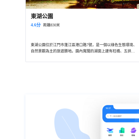
東湖公園
4.6分
距離830米
東湖公園位於江門市蓬江區港口路7號，是一個以綠色生態環境、
自然景觀為主的旅遊勝地。園內寬闊的湖面上建有柱橋、五拱
橋、亭橋、單拱橋、曲廊橋，還有遊船、兒童戲水池、游泳池等
娛樂項目，吸引著許多市民及外地遊客前來游玩。