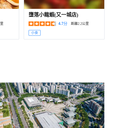
墮落小龍蝦(又一城店)
4.7
分
公里
距離2.2公里
小食