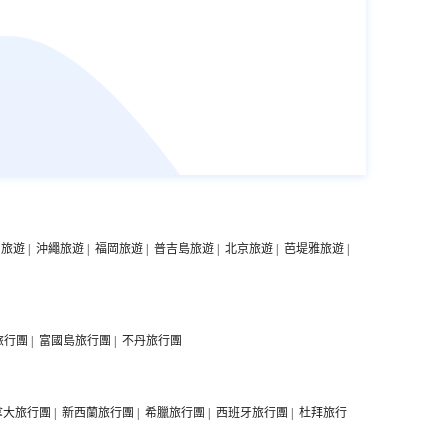
中旅遊
|
沖繩旅遊
|
福岡旅遊
|
普吉島旅遊
|
北京旅遊
|
芭堤雅旅遊
|
旅行團
|
富國島旅行團
|
不丹旅行團
拿大旅行團
|
新西蘭旅行團
|
希臘旅行團
|
西班牙旅行團
|
杜拜旅行