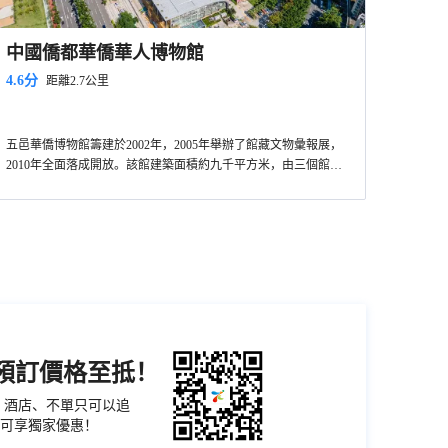
中國僑都華僑華人博物館
4.6分
距離2.7公里
五邑華僑博物館籌建於2002年，2005年舉辦了館藏文物彙報展，
2010年全面落成開放。該館建築面積約九千平方米，由三個館舍
——台山會館、恩平會館、鶴山會館組成，整個展館分為金山尋
夢、海外創業、碧血丹心、僑鄉崛起、僑鄉新篇、華人之光六個
部分，全面展現了五邑籍華僑華人在海外創業的艱辛，以及回報
家鄉的感人故事。博物館共徵集到華僑實物3.9萬餘件，館藏文物
之多、內容之豐富、價值之高居全國同類博物館前列。
機預訂價格至抵！
票、酒店、不單只可以追
可享獨家優惠！