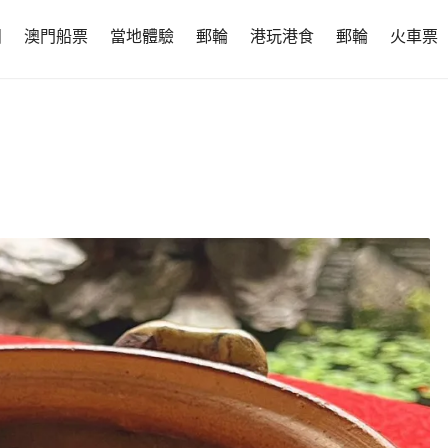
團
澳門船票
當地體驗
郵輪
港玩港食
郵輪
火車票