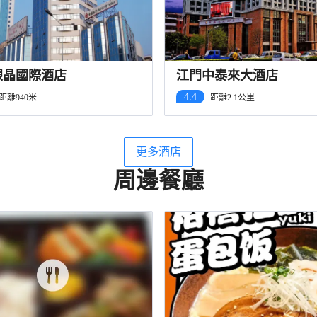
銀晶國際酒店
江門中泰來大酒店
4.4
距離940米
距離2.1公里
更多酒店
周邊餐廳