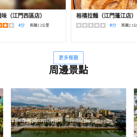
臘味（江門西區店）
裕禧拉麵（江門蓬江店）
4
分
0
分
距離2.2公里
距離2.1
更多餐廳
周邊景點