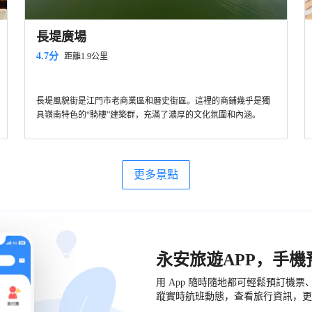
長堤廣場
4.7分
距離1.9公里
長堤風貌街是江門市老商業區和曆史街區。這裡的商鋪幾乎是獨
具嶺南特色的“騎樓”建築群，充滿了濃厚的文化氛圍和內涵。
長堤風貌街的建築風格中西結合，數百間騎樓各具特色，鼎盛時
期，商業、娛樂、物流等風生水起，高度繁榮，曾有“小廣州”之
稱，也是目前廣東省內乃至國內保存較完整且僑鄉特色明顯的曆
街內有江門國際青年旅館、高檔的酒吧啡廳以及旅遊購物商店
史文化街區。
等。
更多景點
2001年，隨著改造整治工程完工，長堤風貌街以嶄新的面貌呈現
在人們面前，成為江門城市建設的一大亮點和市區極具僑鄉文化
特色的街市。
永安旅遊APP，手
用 App 隨時隨地都可輕鬆預訂機
蹤實時航班動態，查看旅行資訊，更