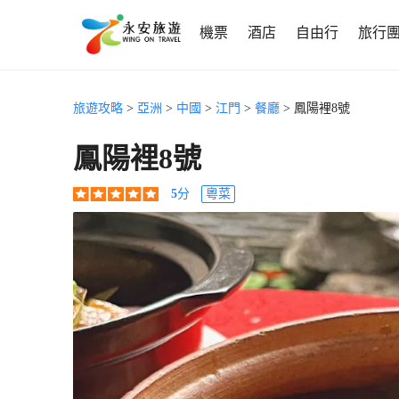
機票
酒店
自由行
旅行
旅遊攻略
>
亞洲
>
中國
>
江門
>
餐廳
> 鳳陽裡8號
鳳陽裡8號
5
分
粵菜