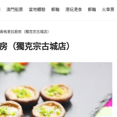
團
澳門船票
當地體驗
郵輪
港玩港食
郵輪
火車票
·香格里拉廚房（獨克宗古城店）
廚房（獨克宗古城店）