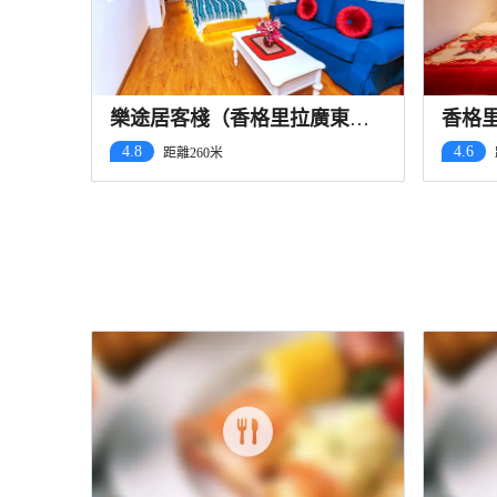
樂途居客棧（香格里拉廣東會
香格
所店）
宗古
4.8
4.6
距離260米