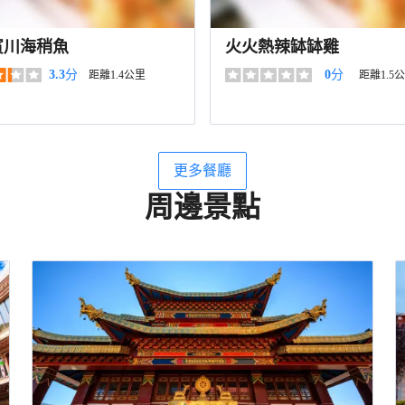
賓川海稍魚
火火熱辣缽缽雞
3.3
分
0
分
距離1.4公里
距離1.5
更多餐廳
周邊景點