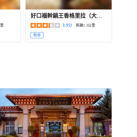
好口福幹鍋王香格里拉（大修
廠店）
3.3
分
公里
距離1.3公里
輕食