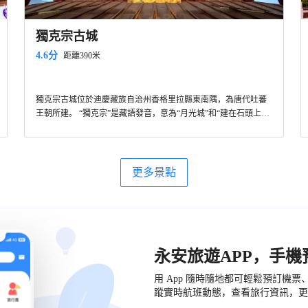
獨克宗古城
4.6分
距離390米
獨克宗古城位於迪慶藏族自治州香格里拉縣東南隅，為唐代吐蕃
王朝所建。 “獨克宗”是藏語發音，意為“月光城”和“建在石頭上的
城堡”。古城依山而建，路面就地勢鋪築石板，自然起伏。至今，
在石板路上甚至還能看出馬蹄的印跡，這是歲月久遠的馬幫留下
的信物。
更多景點
永安旅遊APP，手
用 App 隨時隨地都可輕鬆預訂機
蹤實時航班動態，查看旅行資訊，更