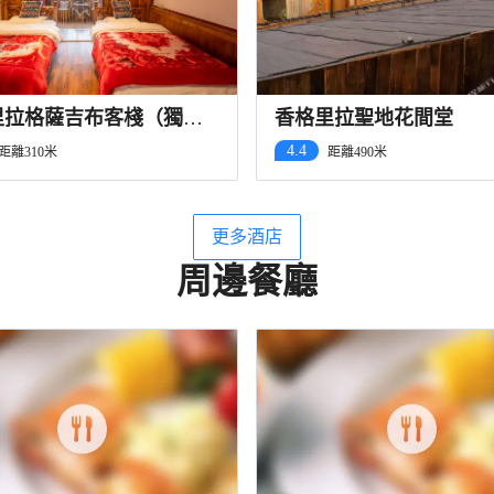
里拉格薩吉布客棧（獨克
香格里拉聖地花間堂
城店）
4.4
距離310米
距離490米
更多酒店
周邊餐廳