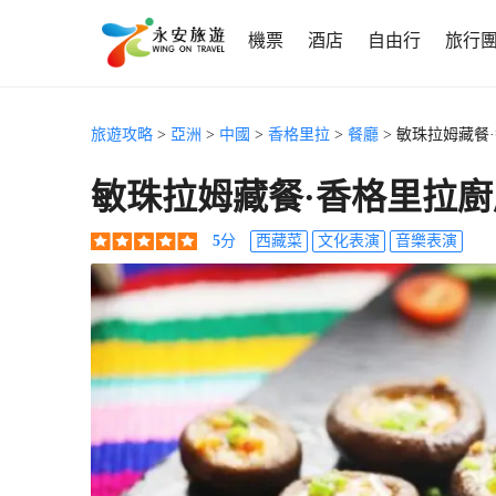
機票
酒店
自由行
旅行
旅遊攻略
>
亞洲
>
中國
>
香格里拉
>
餐廳
> 敏珠拉姆藏餐
敏珠拉姆藏餐·香格里拉
5
分
西藏菜
文化表演
音樂表演