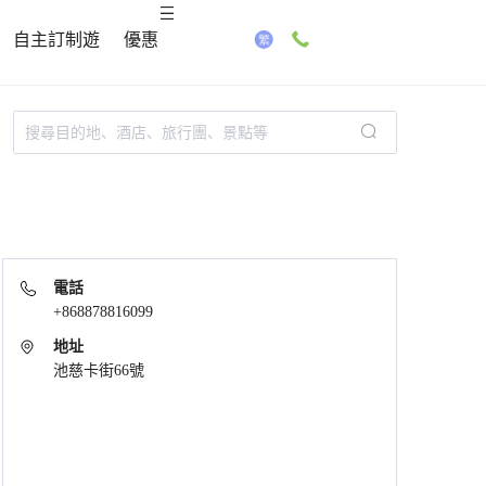
自主訂制遊
優惠
電話
+868878816099
地址
池慈卡街66號