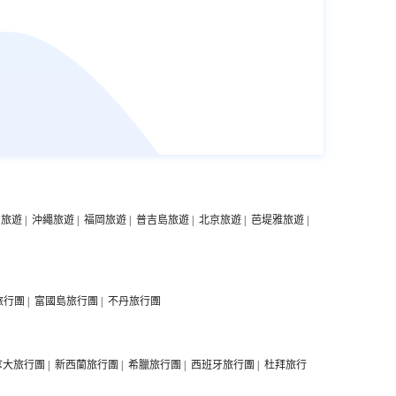
中旅遊
|
沖繩旅遊
|
福岡旅遊
|
普吉島旅遊
|
北京旅遊
|
芭堤雅旅遊
|
旅行團
|
富國島旅行團
|
不丹旅行團
拿大旅行團
|
新西蘭旅行團
|
希臘旅行團
|
西班牙旅行團
|
杜拜旅行