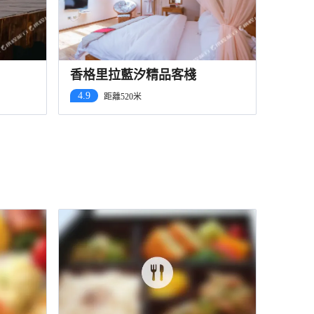
香格里拉藍汐精品客棧
4.9
距離520米