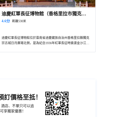
迪慶紅軍長征博物館（香格里拉市獨克宗
古城）
4.6分
距離530米
迪慶紅軍長征博物館位於雲南省迪慶藏族自治州香格里拉縣獨克
宗古城日月廣場北側，是為紀念1936年紅軍長征時搶渡金沙江後
進入迪慶州所做的專題博物館。博物館建築面積2400平方米，分
為序廳，雪山草地的銘記，爬雪山、過草地互動景觀，紅旗捲起
農奴戟，今日長征路，迪慶高原新面貌等展廳。展廳裏有序陳列
着當年紅軍進迪慶時使用過的船衹、槍炮、標語、文件書籍以及
馬燈、葯箱、糧袋、水壺等生活用品，還用大量的圖片介紹了長
征中鮮為人知的故事。
機預訂價格至抵！
票、酒店、不單只可以追
可享獨家優惠！