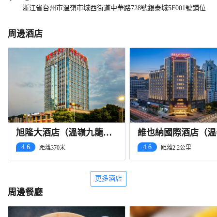
浙江省台州市温嶺市城西街道中華路728號銀泰城5F001號鋪位
周邊酒店
旭隆大酒店（溫嶺九龍大
維也納國際酒店（温
道銀泰店）
昌路地鐵站店）
4.6
4.6
距離370米
距離2.2公里
更多酒店
周邊餐廳