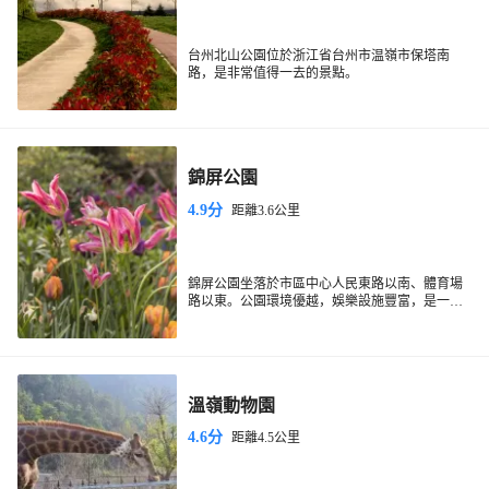
台州北山公園位於浙江省台州市温嶺市保塔南
路，是非常值得一去的景點。
錦屏公園
4.9分
距離3.6公里
錦屏公園坐落於市區中心人民東路以南、體育場
路以東。公園環境優越，娛樂設施豐富，是一座
大型綜合性現代城市公園。公園以錦屏湖為中
心，充分利用和發揮原有的自然生態優勢，結合
溫嶺當地的歷史文化與地域特色，為市民提供多
樣化的休閒體驗空間，營造了一處人與自然和諧
共處的城市景觀環境，是廣大市民放鬆心情、擁
溫嶺動物園
抱大自然的好去處。
4.6分
距離4.5公里