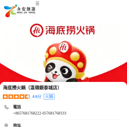
海底撈火鍋（温嶺銀泰城店）
4.6
分
火鍋
電話
+8657681768222-057681768333
地址