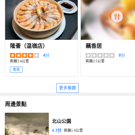
隆薈（温嶺店）
藕香居
4
分
0
分
距離3.4公里
距離3.5公里
粵菜
更多餐廳
周邊景點
北山公園
4.3分
距離1.4公里