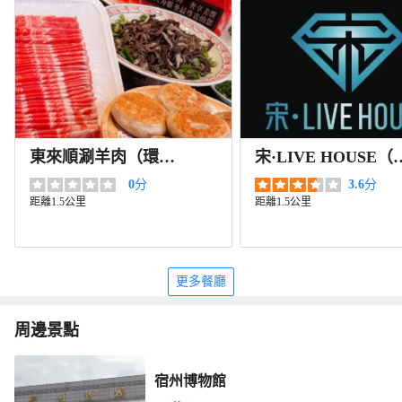
東來順涮羊肉（環宇
宋·LIVE HOUSE（
國際店）
州店）
0
分
3.6
分
距離1.5公里
距離1.5公里
更多餐廳
周邊景點
宿州博物館