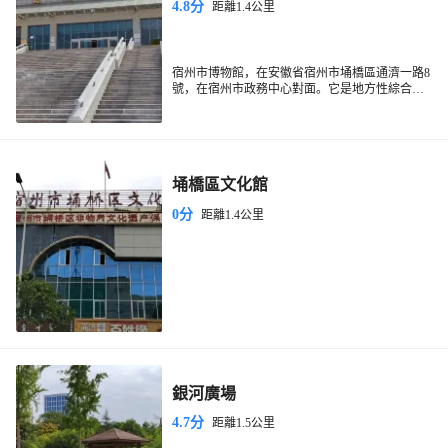
4.8分
距離1.4公里
宿州市博物館，在安徽省宿州市埇橋區通濟一路8
號，在宿州市政務中心對面。它是地方性綜合博
物館，也是國家二級博物館。博物館的整個建築
風格吸納了漢文化元素，模仿漢式高台大屋頂規
制，大理石外牆，正立面鑲嵌着來自漢化像石圖
案的浮雕，莊重又古樸。宿州市博物館在2010年
10月建成開放，佔地為50畝，建築面積有1萬平方
埇橋區文化館
米。截至2019年7月，宿州市博物館展陳文物700
多件，館內由展覽、收藏、陳列、研究和傳播於
0分
距離1.4公里
一體。整個博物館一共有三層，一層是庫房、辦
公區域、臨時展廳和民間藝術館。二和三層都是
展示宿州歷史文化的展廳，包括九州通衢、人文
溯源、秦漢雄風、汴水咽喉、明清遺韻、現代風
雲、人傑地靈等7個部分。宿州市博物館是安徽省
“十一五”十大地標性建築，也是第四屆安徽省愛
國主義教育基地，更是國家AAAA級旅遊景區。
銀河廣場
4.7分
距離1.5公里