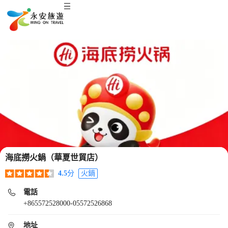
海底撈火鍋（華夏世貿店）
4.5
分
火鍋
電話
+865572528000-05572526868
地址