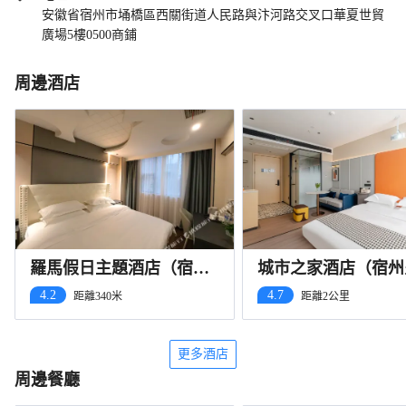
安徽省宿州市埇橋區西關街道人民路與汴河路交叉口華夏世貿
廣場5樓0500商鋪
周邊酒店
羅馬假日主題酒店（宿州
城市之家酒店（宿州
吾悦廣場店）
站國購廣場店）
4.2
4.7
距離340米
距離2公里
更多酒店
周邊餐廳