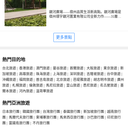
銀河廣場——宿州品質生活新高點。銀河廣場是
宿州環宇銀河置業有限公司全新力作——31層百
米地標建築，政務中心獨有的規模型商業體系，
宿州一個超高層景觀住宅。
更多景點
熱門目的地
台北旅遊
|
香港旅遊
|
澳門旅遊
|
曼谷旅遊
|
首爾旅遊
|
大阪旅遊
|
東京旅遊
|
新
加坡旅遊
|
高雄旅遊
|
珠海旅遊
|
上海旅遊
|
深圳旅遊
|
吉隆坡旅遊
|
台中旅遊
|
沖繩旅遊
|
福岡旅遊
|
普吉島旅遊
|
北京旅遊
|
芭堤雅旅遊
|
胡志明市旅遊
|
廣州
旅遊
|
札幌旅遊
|
倫敦旅遊
|
馬尼拉旅遊
|
釜山旅遊
|
悉尼旅遊
|
名古屋旅遊
|
墨
爾本旅遊
|
河內旅遊
|
温哥華旅遊
熱門亞洲旅遊
日本旅行團
|
韓國旅行團
|
台灣旅行團
|
泰國旅行團
|
新加坡旅行團
|
越南旅行
團
|
馬爾代夫旅行團
|
柬埔寨旅行團
|
馬來西亞旅行團
|
沙巴旅行團
|
印尼旅行
團
|
富國島旅行團
|
不丹旅行團