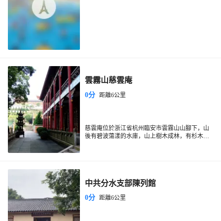
雲霧山慈雲庵
0分
距離6公里
慈雲庵位於浙江省杭州臨安市雲霧山山腳下，山
後有碧波蕩漾的水庫，山上樹木成林，有杉木、
松木、麻慄、桑葉、毛竹,風景優美、四面環山猶
如蓮花盛開，座落在蓮花中間。慈雲庵始建清代
中期，後毀於動亂年代，2003年在臨安市政府的
倡導下，在四眾弟子發心努力下，於2005年重建
竣工。現建有菩提凈院、藏經樓、大雄寶殿。目
中共分水支部陳列館
前常住比丘若干，此為清凈持戒正法道場，並且
是靜心修行的理想處所。
0分
距離6公里