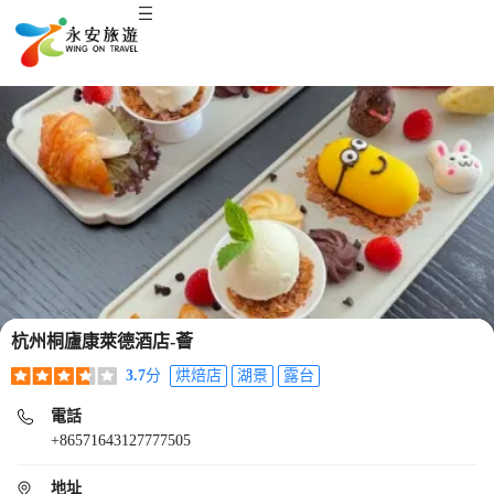
杭州桐廬康萊德酒店-薈
3.7
分
烘焙店
湖景
露台
電話
+86571643127777505
地址