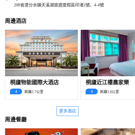
208省道分水鎮天溪湖旅遊度假區印渚2號、4-4號
周邊酒店
桐廬物能國際大酒店
桐廬近江樓農家樂
4
4
距離5.7公里
距離5.8公里
更多酒店
周邊餐廳