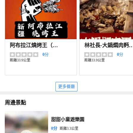
阿布拉江燒烤王（白
林社長·大鍋燜肉麪
雲小區店）
（桐廬店）
0
分
0
分
距離33.9公里
距離33.9公里
更多餐廳
周邊景點
甜甜小童遊樂園
0分
距離3.3公里