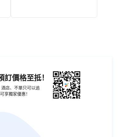
游
吃店，選擇豐富，價格實惠，到了晚上更加熱
会
鬧。由於這一帶是越南僑民的居住地，所以還
音
可以品嚐到地道的越南風味美食。風情街距離
等
海灘很近，白天在海灘遊玩，傍晚欣賞壯觀的
。
日落，然後到這裡品嚐美味的海鮮小吃，非常
享受。
白天古堡盡情玩樂，沙灘嬉戲，紅樹林觀賞，
聖火島挖螺趕海
海上棧道漫步，
傍晚看潮起
潮落，賞日落熔金；夜晚看大型實景演藝《水
與火之歌》，海絲首港景區重磅打造的全景交
互式演藝，深夜燈光閃耀，千人煙花秀，篝火
熱舞、嗨歌蹦迪，感受千年古港的夜浪港迪狂
歡。
機預訂價格至抵！
票、酒店、不單只可以追
可享獨家優惠！