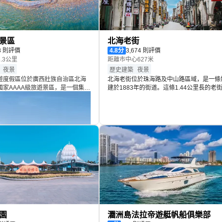
景區
北海老街
48 則評價
4.8
分
3,674 則評價
.3公里
距離市中心627米
夜景
歷史建築
夜景
遊度假區位於廣西壯族自治區北海
北海老街位於珠海路及中山路區域，是一條
國家AAAA級旅遊景區，是一個集自
建於1883年的街道。這條1.44公里長的老
閑娛樂和文化體驗於一體的綜合性
旁，分佈著英法德等國領事館舊址，以及德
。佔地面積約38平方公里，東西綿
森寶洋行舊址和天主教堂女修院舊址等許多
里，從西邊的冠頭嶺到東邊的大冠
西合璧的騎樓式建築，見證了北海曾經的繁
垠，主要場館景點銀灘·奇境海洋
華。
冰境納涼館、銀灘·海境時尚館、銀灘
島公園、海灘公園等。這裏的沙灘
石英砂堆積而成，細膩潔白，在陽
光，因此得名“銀灘”。北海銀灘的海
温適中，浪柔軟無鯊魚，是天然的
海上運動場所。這裏屬於南亞熱帶
氣候，四季宜人，無論是哪個季節
到宜人的海風。
園
潿洲島法拉帝遊艇帆船俱樂部