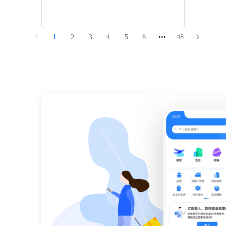
誌。 “南珠魂”雕塑的底座是一座噴水池，當中
許多珊瑚，
豎立著鋼筋水泥製成的三面一體的珍珠貝，珍
下海游泳或
珠貝殼向三面張開，當中鑲嵌著一顆不銹鋼製
裡，你可以
造的“大珍珠”，水池裡有三尊大型青銅雕像，夜
睡，等到傍
幕降臨時，在燈光與噴泉的映襯下，顯得宏偉
1
2
3
4
5
6
48
瑰麗。