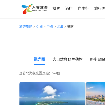
機票
酒店
自由行
旅行
旅遊攻略
>
亞洲
>
中國
>
北海
> 景點
觀光團
大自然與野生動物
歷史景點
查看北海觀光團景點：574個