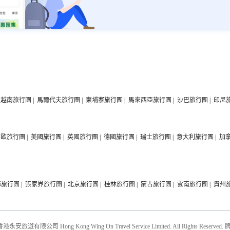
越南旅行團
|
馬爾代夫旅行團
|
柬埔寨旅行團
|
馬來西亞旅行團
|
沙巴旅行團
|
印尼
西歐旅行團
|
美國旅行團
|
英國旅行團
|
德國旅行團
|
瑞士旅行團
|
意大利旅行團
|
加
海旅行團
|
張家界旅行團
|
北京旅行團
|
桂林旅行團
|
蒙古旅行團
|
雲南旅行團
|
貴州
遊廣場的銀灘·奇境海洋館，以親子
 香港永安旅遊有限公司 Hong Kong Wing On Travel Service Limited. All Rights Reserved