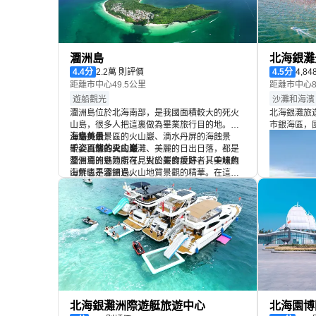
潿洲島
北海銀灘
4.4
分
2.2萬 則評價
4.5
分
4,8
距離市中心49.5公里
距離市中心8
遊船觀光
沙灘和海濱
潿洲島位於北海南部，是我國面積較大的死火
北海銀灘旅
山島，很多人把這裏做為畢業旅行目的地。島
市銀海區，
上鱷魚山景區的火山巖、滴水丹屏的海蝕景
海島美景：
然風光、休
觀、風情各異的海灘、美麗的日出日落，都是
千姿百態的火山巖
旅遊度假區
潿洲島的魅力所在。對於美食愛好者，美味的
整個潿洲島隨處可見火山巖的痕跡，其中鱷魚
延約24公
海鮮也不容錯過。
山景區是潿洲島火山地質景觀的精華。在這裏
沙，廣闊無
你可以看到潿洲島的火山口，千姿百態的火山
風情各異的海灘
館、銀灘·
熔巖，因火山噴發而形成的奇特地貌，還可與
潿洲島四面環海，每一處沙灘都有着各自的風
公園、情人
潿洲燈塔合影。
情。滴水丹屏有着大面積的海蝕崖，巖石紋理
由高品位的
層層疊疊，滴水不斷，也是島上的日落觀賞之
源遠流長的宗教文化
光下泛着銀
處；石螺口海灘有豐富的水上運動項目；五彩
除了優美的景色，潿洲島也不缺人文底藴。天
水純凈，水
灘有奇特的地質地貌，也是等待日出的好地
主教堂年代久遠，至今仍舊莊嚴神聖，不遠處
濱海浴場和
方；貝殼沙灘相比而言較為原生態，安靜美
還有一座安靜樸實的聖母堂。島上信奉媽祖的
熱門體驗：
海洋性季風
好。
居民也不在少數，南灣的三婆廟（又名天后
賞絢麗的海邊日出日落
來都能享受
宮）如今依然香火不斷。
潿洲島地質奇觀眾多，各海灘又是水清沙平，
不論在島上什麼位置，這裏的日出日落之景都
令人難忘。東側的貝殼沙灘、五彩灘是島上熱
暢玩豐富的水上運動
北海銀灘洲際遊艇旅遊中心
北海園博