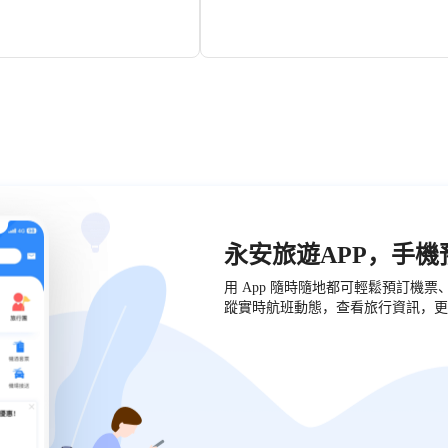
所以是潛水運動的好去處，也可以
分为一、二层观景大厅和三层观光甲板。该
者坐摩托。沙灘寬闊厚軟，在這
轮不仅是一艘观光游艇，还集观光、餐饮、
租把躺椅悠閒地吹吹海風、打打瞌
议等多功能于一体。游轮配备了中央空调、
晚觀賞夕陽西下，靜享悠閒時光。
响、沙发、舞会灯光、展示舞台、自助餐台
设施设备，为游客提供了舒适和便利的享受
永安旅遊APP，手
用 App 隨時隨地都可輕鬆預訂機
蹤實時航班動態，查看旅行資訊，更