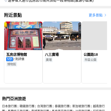
遼寧省大連市瓦房店市南共濟街一段博物館(嘉源小區東)
附近景點
更多景點
瓦房店博物館
八三廣場
公園路18
5
分
2 則評價
廣場
市區公園
博物館
熱門亞洲旅遊
日本旅行團
|
韓國旅行團
|
台灣旅行團
|
泰國旅行團
|
新加坡旅行團
|
越南旅行