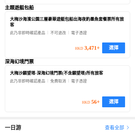
主題遊艇包船
大梅沙海濱公園三層豪華遊艇包船出海夜釣墨魚套餐票所有旅
客
此乃非即時確認產品
不可退改
電子憑證
3,471+
選擇
HKD
深海幻境門票
大梅沙願望塔-深海幻境門票(不含願望塔)所有旅客
此乃非即時確認產品
免費取消
電子憑證
56+
選擇
HKD
一日游
查看全部