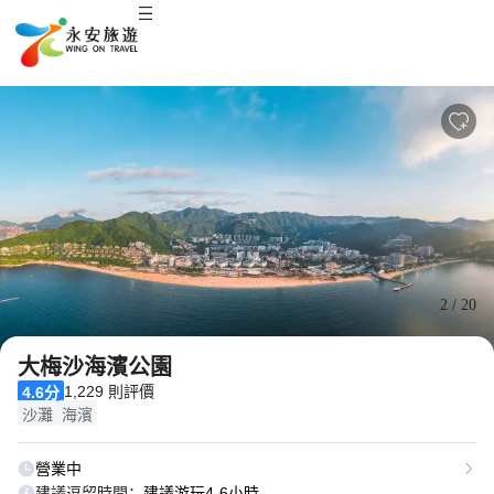
2
/
20
大梅沙海濱公園
1,229 則評價
4.6分
沙灘
海濱
營業中
建議逗留時間：
建議游玩4-6小時