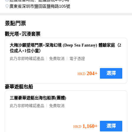
廣東省深圳市鹽田區鹽梅路105號
景點門票
觀光塔+沉浸套票
大梅沙願望塔門票+深海幻境 (Deep Sea Fantasy) 體驗家庭（2
位成人+1位小童）
此乃非即時確認產品
免費取消
電子憑證
204+
選擇
HKD
豪華遊艇包船
三層豪華遊艇出海包船票(團體)
此乃非即時確認產品
免費取消
1,160+
選擇
HKD