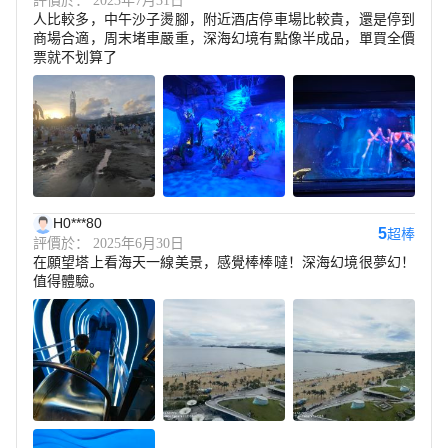
評價於： 2023年7月31日
人比較多，中午沙子燙腳，附近酒店停車場比較貴，還是停到
商場合適，周末堵車嚴重，深海幻境有點像半成品，單買全價
票就不划算了
H0***80
5
超棒
評價於： 2025年6月30日
在願望塔上看海天一線美景，感覺棒棒噠！深海幻境很夢幻！
值得體驗。