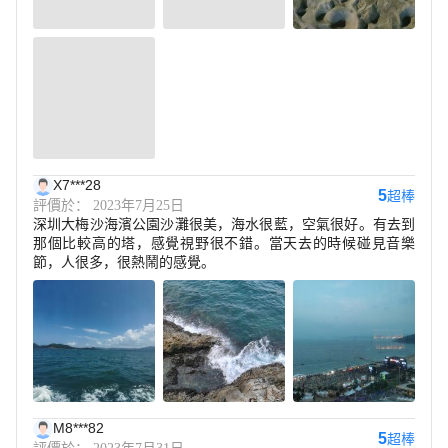
X7***28
5
超棒
評價於： 2023年7月25日
深圳大梅沙海濱公園沙灘很美，海水很藍，空氣很好。有去到
那個比較高的塔，感覺視野很不錯。當天去的時候碰見音樂
節，人很多，很熱鬧的感覺。
M8***82
5
超棒