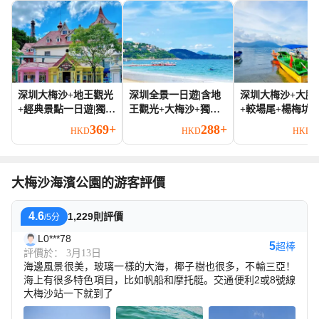
深圳大梅沙+地王觀光
深圳全景一日遊|含地
深圳大梅沙+大鵬
+經典景點一日遊|獨立
王觀光+大梅沙+獨立
+較場尾+楊梅坑
包車上門接送
包車上門接送
包車遊@打卡玻
369+
288+
3
HKD
HKD
HKD
大梅沙海濱公園的游客評價
4.6
1,229則評價
/5分
L0***78
5
超棒
評價於： 3月13日
海邊風景很美，玻璃一樣的大海，椰子樹也很多，不輸三亞！
海上有很多特色項目，比如帆船和摩托艇。交通便利2或8號線
大梅沙站一下就到了