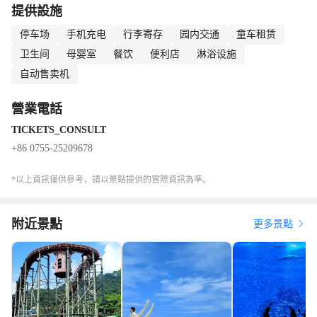
提供設施
約來這兒聚會，看海、下海游泳或者玩水上項目都非常有意思。
如果要下海游泳，大梅沙海濱公園內可提供冷熱水沖涼和存包服
停车场
手机充电
行李寄存
园内交通
童车租赁
務。特別需要注意的是，游泳時請千萬不要超越防鯊網，注意安
卫生间
母婴室
餐饮
便利店
淋浴设施
全，公園提供24小時防鯊網內義務救生服務。
自动售卖机
大梅沙海濱公園周邊的食宿也比較方便，高端大氣的餐廳到路邊小
店，普通旅館到五星酒店都能找到，特色菜品是海鮮和乳鴿。另
營業電話
外，大梅沙常常是人滿為患。如果不喜歡人多，可以選擇往海灘邊
TICKETS_CONSULT
的棧道上走，這邊比較清靜，聽海吹風也挺愜意的。
+86 0755-25209678
沿着海岸線往東走大約兩公里，就是
小梅沙
了，
小梅沙
收費但遊人
較少，環境也更好一些。
小梅沙
旁邊是小梅沙海洋世界，感興趣的
*以上資訊僅供參考，請以景點提供的實際資訊為準。
話，可一併遊覽。
附近景點
更多景點