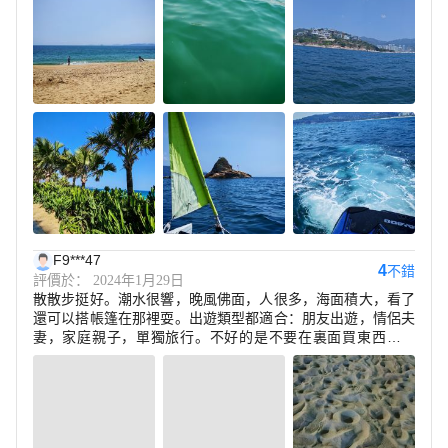
F9***47
4
不錯
評價於： 2024年1月29日
散散步挺好。潮水很響，晚風佛面，人很多，海面積大，看了
還可以搭帳篷在那裡耍。出遊類型都適合：朋友出遊，情侶夫
妻，家庭親子，單獨旅行。不好的是不要在裏面買東西，很
貴，性價比不划算，可以提前準備好去。