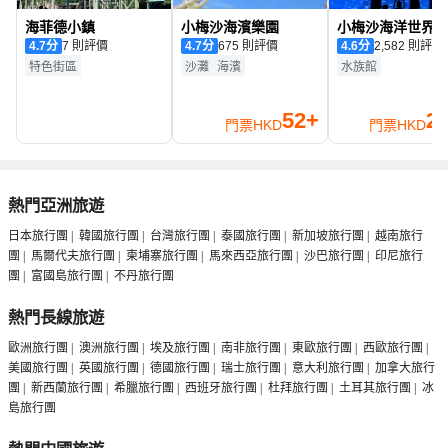
海菲德小鎮
小梅沙海濱樂園
小梅沙海洋世界
4.7
分
7 則評價
4.7
分
675 則評價
4.6
分
2,582 則評價
特色街區
沙灘
海濱
水族館
52+
2
門票
HKD
門票
HKD
熱門亞洲旅遊
日本旅行團
|
韓國旅行團
|
台灣旅行團
|
泰國旅行團
|
新加坡旅行團
|
越南旅行
團
|
馬爾代夫旅行團
|
柬埔寨旅行團
|
馬來西亞旅行團
|
沙巴旅行團
|
印尼旅行
團
|
富國島旅行團
|
不丹旅行團
熱門長線旅遊
歐洲旅行團
|
澳洲旅行團
|
埃及旅行團
|
南非旅行團
|
東歐旅行團
|
西歐旅行團
|
美國旅行團
|
英國旅行團
|
德國旅行團
|
瑞士旅行團
|
意大利旅行團
|
加拿大旅行
團
|
新西蘭旅行團
|
希臘旅行團
|
西班牙旅行團
|
杜拜旅行團
|
土耳其旅行團
|
冰
島旅行團