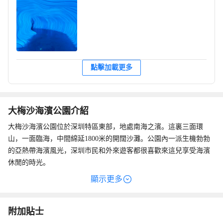
點擊加載更多
大梅沙海濱公園介紹
大梅沙海濱公園位於深圳特區東部，地處南海之濱。這裏三面環
山，一面臨海，中間綿延1800米的開闊沙灘。公園內一派生機勃勃
的亞熱帶海濱風光，深圳市民和外來遊客都很喜歡來這兒享受海濱
休閒的時光。
大梅沙海濱公園的中心是太陽廣場和月亮廣場，一條「陽光走廊」
顯示更多
連接其間。走廊內設有供遊客休憩的磨光石凳，總有不少情侶來這
兒散步約會。
大梅沙海濱公園共分游泳區、運動區、休閒區、娛樂區、燒烤場等
附加貼士
部分，有水上電單車、沙灘車等遊樂項目可供選擇。和家人朋友相