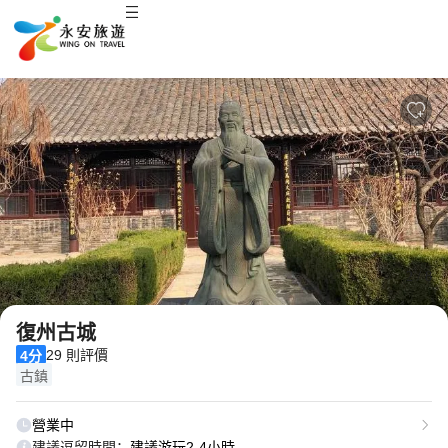
2
/
8
復州古城
29 則評價
4分
古鎮
營業中
建議逗留時間：
建議游玩2-4小時