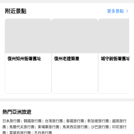
附近景點
更多景點
復州知州衙署舊址
復州老建築羣
城守尉衙署舊址
熱門亞洲旅遊
日本旅行團
|
韓國旅行團
|
台灣旅行團
|
泰國旅行團
|
新加坡旅行團
|
越南旅行
團
|
馬爾代夫旅行團
|
柬埔寨旅行團
|
馬來西亞旅行團
|
沙巴旅行團
|
印尼旅行
團
|
富國島旅行團
|
不丹旅行團