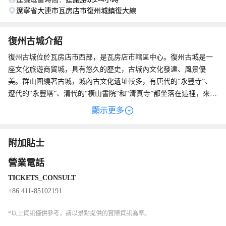
遼寧省大連市瓦房店市復州城鎮復大線
復州古城介紹
復州古城位於瓦房店市西部，是瓦房店市轄區中心。復州古城是一
座文化旅遊商貿城，具有悠久的歷史，古城內文化發達、風景優
美。群山圍繞著古城，城內古文化遺址較多，有唐代的“永豐寺”、
遼代的“永豐塔”、清代的“橫山書院”和“清真寺”都坐落在這裡，來這
裡觀光，了解一下古城的歷史是個不錯的選擇。
顯示更多
附加貼士
營業電話
TICKETS_CONSULT
+86 411-85102191
*以上資訊僅供參考，請以景點提供的實際資訊為準。