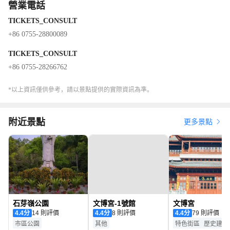
營業電話
TICKETS_CONSULT
+86 0755-28800089
TICKETS_CONSULT
+86 0755-28266762
*以上資訊僅供參考，請以景點提供的實際資訊為準。
附近景點
更多景點
石芽嶺公園
文博宮-1號館
文博宮
4.4
分
14 則評價
4.4
分
8 則評價
4.4
分
79 則評價
市區公園
其他
特色街區
歷史建築