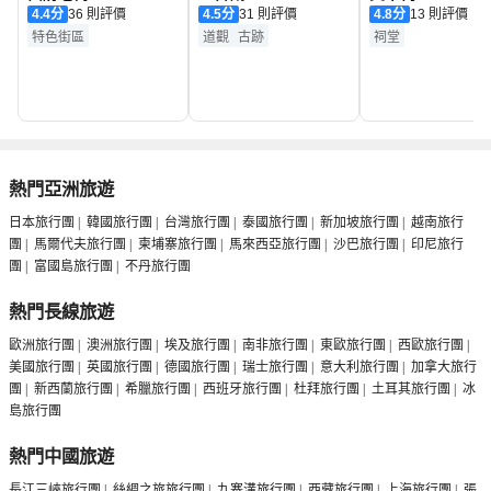
4.4
分
36 則評價
4.5
分
31 則評價
4.8
分
13 則評價
特色街區
道觀
古跡
祠堂
熱門亞洲旅遊
日本旅行團
|
韓國旅行團
|
台灣旅行團
|
泰國旅行團
|
新加坡旅行團
|
越南旅行
團
|
馬爾代夫旅行團
|
柬埔寨旅行團
|
馬來西亞旅行團
|
沙巴旅行團
|
印尼旅行
團
|
富國島旅行團
|
不丹旅行團
熱門長線旅遊
歐洲旅行團
|
澳洲旅行團
|
埃及旅行團
|
南非旅行團
|
東歐旅行團
|
西歐旅行團
|
美國旅行團
|
英國旅行團
|
德國旅行團
|
瑞士旅行團
|
意大利旅行團
|
加拿大旅行
團
|
新西蘭旅行團
|
希臘旅行團
|
西班牙旅行團
|
杜拜旅行團
|
土耳其旅行團
|
冰
島旅行團
熱門中國旅遊
長江三峽旅行團
|
絲綢之旅旅行團
|
九寨溝旅行團
|
西藏旅行團
|
上海旅行團
|
張