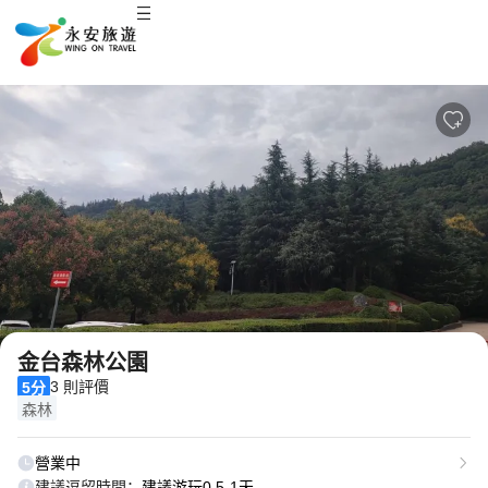
2
/
3
金台森林公園
3 則評價
5分
森林
營業中
建議逗留時間：
建議游玩0.5-1天