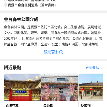
寶雞市金台區引渭路（近常青路）
金台森林公園介紹
金台森林公園，是寶雞市依託市區北坡，突出生態功能，展現地域
文化，兼融休閑、觀光、娛樂、健身為一體的開放式公園。始建於
2002年9月，因其園內著名道觀金台觀而命名。公園西起長壽山，東
經金台觀，向北至柳溝，全長5.2公里；南始引渭渠，北到陵塬坡頂
向北100米，南北寬度500-800米，總面積2.56公頃。根據狹長地帶的
顯示更多
坡麪特點，公園以植物景觀為特色，以紅旗路中軸線延續台階及建
築為景點，兩翼長青山、金台觀景區為輔助的總體佈局。
附近景點
更多景點
西府老街
金台觀
炎帝祠