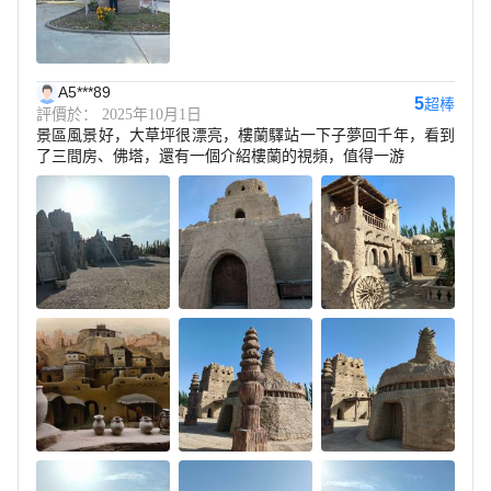
A5***89
5
超棒
評價於： 2025年10月1日
景區風景好，大草坪很漂亮，樓蘭驛站一下子夢回千年，看到
了三間房、佛塔，還有一個介紹樓蘭的視頻，值得一游