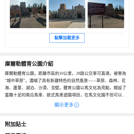
點擊加載更多
庫爾勒體育公園介紹
庫爾勒體育公園，距離市區約10公里，28路公交車可直達。被譽為
“城中草原”，濃縮了具有新疆特色的自然風景——草原、森林、花
海、蘆葦、湖泊、沙漠、戈壁。體育公園以馬文化為亮點，開設了
童趣十足的南瓜馬車、歐式馬車遊園項目，在馬文化園不但可以學
習知識，還能和純血馬、小矮馬、迷你馬等世界名馬親密接觸；同
顯示更多
時又是“城市遊樂園”。設有如意棧橋、彩虹滑道、龐巴迪X3體驗
營、VR互動體驗館、摩天輪、卡丁車、空中飛翔、鏡子迷宮、大擺
錘、樓蘭驛站等30餘個遊樂項目，園中還有各類新疆特色美食，是
附加貼士
觀光、休閑、娛樂、度假為一體的旅遊景區。