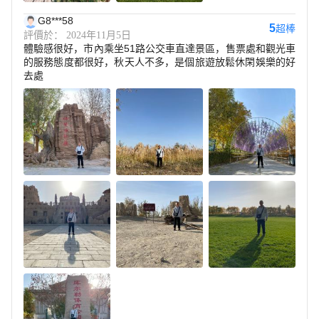
G8***58
5
超棒
評價於： 2024年11月5日
體驗感很好，市內乘坐51路公交車直達景區，售票處和觀光車
的服務態度都很好，秋天人不多，是個旅遊放鬆休閑娛樂的好
去處