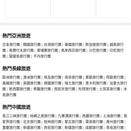
熱門亞洲旅遊
日本旅行團
|
韓國旅行團
|
台灣旅行團
|
泰國旅行團
|
新加坡旅行團
|
越南旅行
團
|
馬爾代夫旅行團
|
柬埔寨旅行團
|
馬來西亞旅行團
|
沙巴旅行團
|
印尼旅行
團
|
富國島旅行團
|
不丹旅行團
熱門長線旅遊
歐洲旅行團
|
澳洲旅行團
|
埃及旅行團
|
南非旅行團
|
東歐旅行團
|
西歐旅行團
|
美國旅行團
|
英國旅行團
|
德國旅行團
|
瑞士旅行團
|
意大利旅行團
|
加拿大旅行
團
|
新西蘭旅行團
|
希臘旅行團
|
西班牙旅行團
|
杜拜旅行團
|
土耳其旅行團
|
冰
島旅行團
熱門中國旅遊
長江三峽旅行團
|
絲綢之旅旅行團
|
九寨溝旅行團
|
西藏旅行團
|
上海旅行團
|
張
家界旅行團
|
北京旅行團
|
桂林旅行團
|
蒙古旅行團
|
雲南旅行團
|
貴州旅行團
|
重慶旅行團
|
新疆旅行團
|
西安旅行團
|
新疆旅行團
|
成都旅行團
|
青島旅行團
|