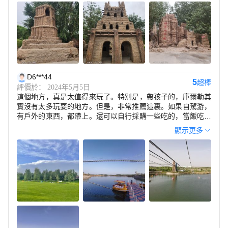
D6***44
5
超棒
評價於： 2024年5月5日
這個地方，真是太值得來玩了。特別是，帶孩子的，庫爾勒其
實沒有太多玩耍的地方。但是，非常推薦這裏。如果自駕游，
有戶外的東西，都帶上。還可以自行採購一些吃的，當飯吃的
那種食物。這裏的體驗感真的很舒服，其中的設備也不錯。如
顯示更多
果能夠把硬件設施，再加強一下，5A都不過分。很多家長都是
帶着孩子過假期，如果孩子體驗不好，那效果減半。但是，來
這裏，真的很不錯。孩子可以在草坪上放開玩耍。如果時間緊
張，3個小時，如果不緊張，一天都可以。了解更多，可以關
注公眾號