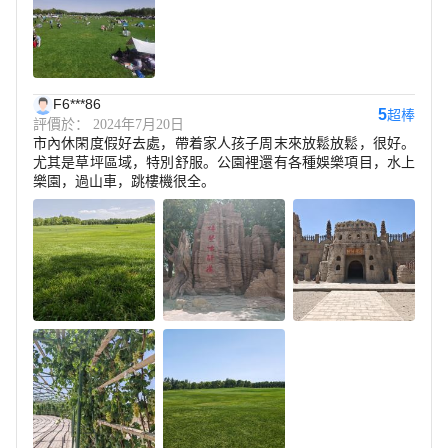
F6***86
5
超棒
評價於： 2024年7月20日
市內休閑度假好去處，帶着家人孩子周末來放鬆放鬆，很好。
尤其是草坪區域，特別舒服。公園裡還有各種娛樂項目，水上
樂園，過山車，跳樓機很全。