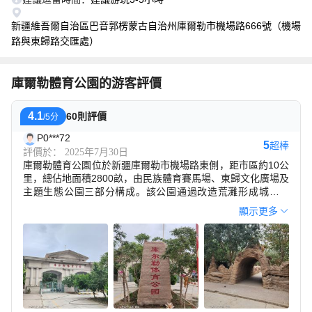
新疆維吾爾自治區巴音郭楞蒙古自治州庫爾勒市機場路666號（機場
路與東歸路交匯處）
庫爾勒體育公園的游客評價
4.1
60則評價
/5分
P0***72
5
超棒
評價於： 2025年7月30日
庫爾勒體育公園位於新疆庫爾勒市機場路東側，距市區約10公
里，總佔地面積2800畝，由民族體育賽馬場、東歸文化廣場及
主題生態公園三部分構成。該公園通過改造荒灘形成城市綠
肺，包含200畝花海區、600畝綠草地及三大湖區景觀園內設
顯示更多
置多樣化的休閑娛樂設施，包含彩虹滑道、摩天輪等陸地遊樂
項目，以及配備造浪池的水上樂園