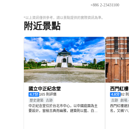
+886 2-23431100
*以上資訊僅供參考，請以景點提供的實際資訊為準。
附近景點
國立中正紀念堂
西門紅樓
4.7
分
165 則評價
4.8
分
82
歷史建築
古跡
古跡
劇場
中正紀念堂位於台北市中心，以中國庭園為主
西門紅樓建
要設計，窗棱古典而幽雅，建築則以藍、白二
名，又稱“八
色搭配相和，有著自由、平等的寓意。底層以
區的成都路
展覽室和放映室為主，展示蔣介石生平事蹟文
是作為市場
物及衣冠，另外堂內還設有蔣介石銅像。中正
院，現在台