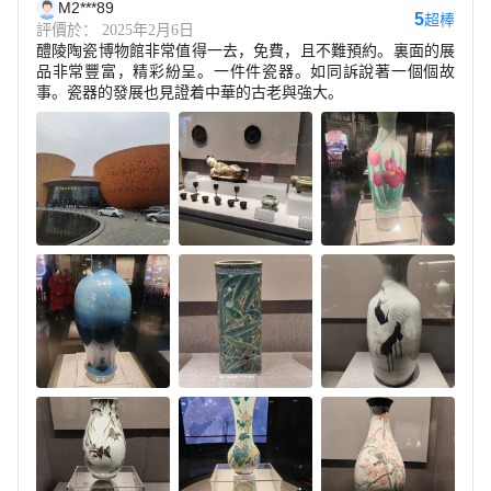
M2***89
5
超棒
評價於： 2025年2月6日
醴陵陶瓷博物館非常值得一去，免費，且不難預約。裏面的展
品非常豐富，精彩紛呈。一件件瓷器。如同訴說著一個個故
事。瓷器的發展也見證着中華的古老與強大。