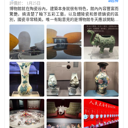
5
超棒
評價於： 1月25日
博物館就在陶瓷谷內，建築本身就很有特色，館內內容豐富而
驚艷，搞清楚了釉下五彩工藝，以及醴陵瓷和景德鎮瓷的區
別，國瓷非常精美。唯一有點意見的是博物館冬天應該開點暖
氣。