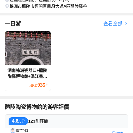
株洲市醴陵市經開區鳳凰大道A區醴陵瓷谷
一日游
查看全部
湖南株洲瓷器口+醴陵
陶瓷博物館+淥江書院
一日遊 可提供中英文
935+
HKD
服務
醴陵陶瓷博物館的游客評價
4.6
123則評價
/5分
I9***41