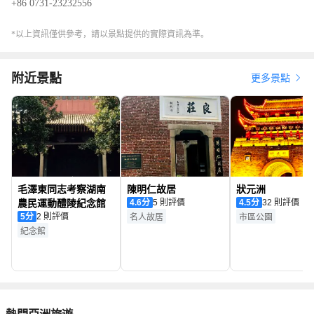
+86 0731-23232556
*以上資訊僅供參考，請以景點提供的實際資訊為準。
附近景點
更多景點
毛澤東同志考察湖南
陳明仁故居
狀元洲
農民運動醴陵紀念館
4.6
分
5 則評價
4.5
分
32 則評價
5
分
2 則評價
名人故居
市區公園
紀念館