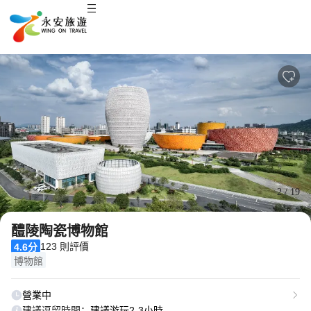
3
/
19
醴陵陶瓷博物館
123 則評價
4.6分
博物館
營業中
建議逗留時間：
建議游玩2-3小時