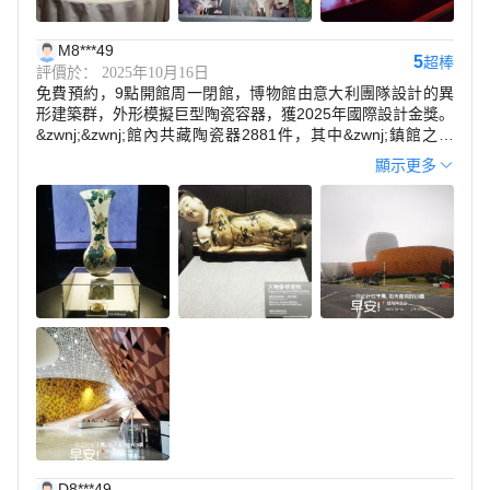
M8***49
5
超棒
評價於： 2025年10月16日
免費預約，9點開館周一閉館，博物館由意大利團隊設計的異
形建築群，外形模擬巨型陶瓷容器，獲2025年國際設計金獎。
&zwnj;&zwnj;館內共藏陶瓷器2881件，其中&zwnj;鎮館之寶
&zwnj;，1915年巴拿馬萬博會金獎作品《釉下五彩扁豆雙禽
顯示更多
瓶》，採用失傳的鬥彩工藝製作，現存世僅3件。
&zwnj;&zwnj;天氣好時，外觀拍照很出片。邊上有瓷器口可以
溜達撿漏。
D8***49