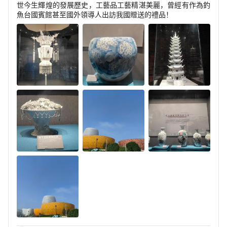
世今生輝煌的發展歷史，工藝品工藝精湛美麗，曾經有作為釣
魚台國賓館甚至國外領導人出訪我國贈送的禮品！