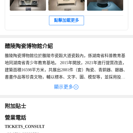
點擊加載更多
醴陵陶瓷博物館介紹
雒陵陶瓷博物館位於雒陵市瓷穀大道瓷穀內，係湖南省科普教育基
地同湖南省青少年教育基地。 2015年開放，2021年進行提質改造，
建築靣積16598平方米，共展出2881件（套）陶瓷、青銅器、銀器、
書畫作品等珍貴文物，輔以標本、文字、圖、模型等，並採用投影
儀、掂屏、視頻播放等多媒體手段，對文物及其文化內涵進行全方
顯示更多
位展示。 一號廳主要展示建國之前醴陵陶瓷藝術嘅璀璨歷史; 二號
廳主要闡述建國以後醴陵釉下五彩同現代工業陶瓷嘅發展之路; 姜今
藝術館展現雒陵現代藝術家姜今喺美術和書法方面嘅深厚造詣同非
附加貼士
凡成就。
營業電話
TICKETS_CONSULT