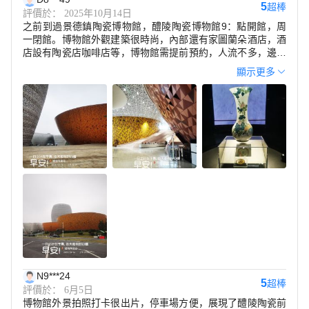
5
超棒
評價於： 2025年10月14日
之前到過景德鎮陶瓷博物館，醴陵陶瓷博物館9：點開館，周
一閉館。博物館外觀建築很時尚，內部還有家圖蘭朵酒店，酒
店設有陶瓷店咖啡店等，博物館需提前預約，人流不多，邊上
還有磁器口撿漏，停車位置比較充裕，這次回家順路醴陵打
顯示更多
卡，增長對陶瓷些知識及對我國陶瓷發展的了解，醴陵這座小
城市還是很值得過來看看，旅遊一下。。
N9***24
5
超棒
評價於： 6月5日
博物館外景拍照打卡很出片，停車場方便，展現了醴陵陶瓷前