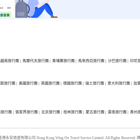
越南旅行團
|
馬爾代夫旅行團
|
柬埔寨旅行團
|
馬來西亞旅行團
|
沙巴旅行團
|
印尼
西歐旅行團
|
美國旅行團
|
英國旅行團
|
德國旅行團
|
瑞士旅行團
|
意大利旅行團
|
加
海旅行團
|
張家界旅行團
|
北京旅行團
|
桂林旅行團
|
蒙古旅行團
|
雲南旅行團
|
貴州
 香港永安旅遊有限公司 Hong Kong Wing On Travel Service Limited. All Rights Reserved