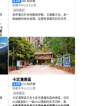
4.3
分
286 則評價
距離市中心9.8公里
自然風光
西
南伊溝位於米林縣南伊鄉，又稱藥王谷，是一
東
條幽靜的峽谷溪澗。這裡有保護完好的天然原
，
始森林，四周群山環抱，是名副其實的綠色祕
，
的
境。這裡還有珞巴民俗村，遊人可以體驗珞巴
林生
期
族服飾，品嚐珞巴族美食，了解獨特的珞巴族
獨
雲
奧
文化。
的
吸
的
天
蘊
的
卡定溝景區
4.4
分
170 則評價
距離市中心22公里
自然風光
嘎
卡定溝景區又名卡定天佛瀑布森林景區，位於
318國道距八一鎮24公裡處的尼洋河畔，溝內