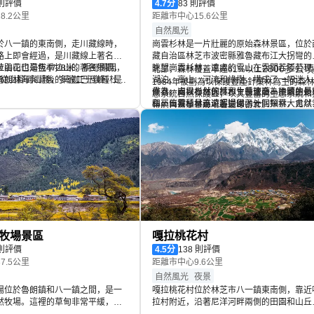
 則評價
4.7
分
83 則評價
8.2公里
距離市中心15.6公里
自然風光
於八一鎮的東南側，走川藏線時，
崗雲杉林是一片壯麗的原始森林景區，位於
路上即會經過，是川藏線上著名的
藏自治區林芝市波密縣雅魯藏布江大拐彎的
拉山山口海拔4728米，視野開闊，
杜鵑花也是色季拉山的著名景觀，
眺望崗雲杉林，遠處的雪山在雲間若隱若現
2800多公頃
北部，森林覆蓋率達61%以上
魯朗林海與背後的南迦巴瓦峰，是
月，從山腳到山腰，多達二十幾種杜鵑
湖泊、高山、河流和綠樹，構成了一幅迷人
1984年被劃為以保護豐產針葉林為主的森
方。
開放，顏色、形狀都多種多樣，鮮
畫卷。崗雲杉林的林木生長速度、持續生長
作為一處以自然保護和生態旅遊為主題的景
態系統自然保護區，以其豐富的生態系統和
合著山口飄揚的五彩經幡，景色絢
和單位蓄積量遠遠超過國內外同類林，尤以
區，崗雲杉林為遊客提供了一個探索大自然
特的自然美景吸引著眾多遊客。
過時，都不免會駐足觀賞。
杉為突出。樹木高聳入雲，形成了一個天然
秘和享受寧靜環境的完美機會。
綠色屏障。遊客可以沿著林間小道漫步，呼
清新的空氣，傾聽鳥鳴和風聲，感受大自然
寧靜與和諧。崗雲杉林內山高樹密，古木參
珍稀野生動物活動頻繁，各類名貴藥用植物
藏豐富，幸運的遊客或許還能邂逅一些珍稀
野生動物。
牧場景區
嘎拉桃花村
 則評價
4.5
分
138 則評價
7.5公里
距離市中心9.6公里
自然風光
夜景
場位於魯朗鎮和八一鎮之間，是一
嘎拉桃花村位於林芝市八一鎮東南側，靠近
然牧場。這裡的草甸非常平緩，周
拉村附近，沿著尼洋河畔兩側的田園和山丘