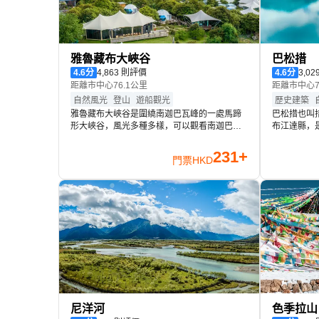
雅魯藏布大峽谷
巴松措
4.6
分
4,863 則評價
4.6
分
3,0
距離市中心76.1公里
距離市中心7
自然風光
登山
遊船觀光
歷史建築
雅魯藏布大峽谷是圍繞南迦巴瓦峰的一處馬蹄
巴松措也叫
形大峽谷，風光多種多樣，可以觀看南迦巴
布江達縣，
瓦、雅江尼洋河、古老村落等等。遊玩雅魯藏
湖。巴松措
布大峽谷可以分為公路遊、水陸游和徒步遊。
月，湖水清
231+
門票
HKD
公路遊可以觀賞千年大桑樹，在南迦巴瓦觀景
其中。湖心
台俯瞰山峰。水陸游分為船進車出和車進船
末年，島上
出，會把尼洋河風光和兩岸的瀑布、村落、山
以及佛像。
川美景一覽無遺。徒步遊適合背包客和戶外愛
層，殿供強
好者。
尼洋河
色季拉山