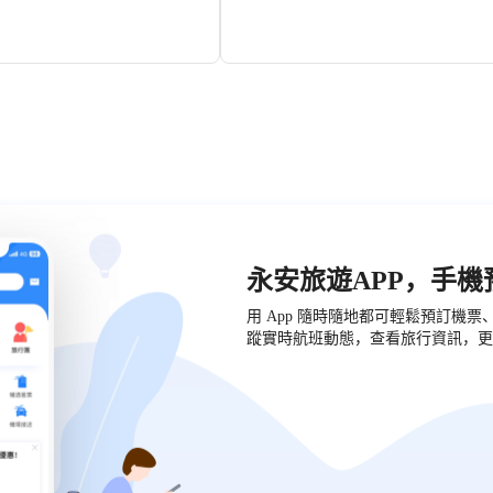
群山，環境很清新。到了花季，各
上，有大片密集的桃花樹，每到桃花盛開的
朵盛開，非常漂亮。魯朗花海牧場
節，遍地都是美麗的桃花鋪滿整個山坡，林
家可以住宿的地方，其中別墅度假
的桃花節一般也會在這舉辦，經常會有一些
較好，如果住宿還可以免去門票。
俗表演等特色活動。
甸和森林的風光，在牧場上騎馬也
的選擇。
永安旅遊APP，手
用 App 隨時隨地都可輕鬆預訂機
蹤實時航班動態，查看旅行資訊，更