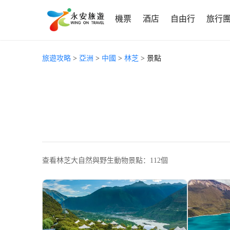
機票
酒店
自由行
旅行
旅遊攻略
>
亞洲
>
中國
>
林芝
> 景點
查看林芝大自然與野生動物景點：112個