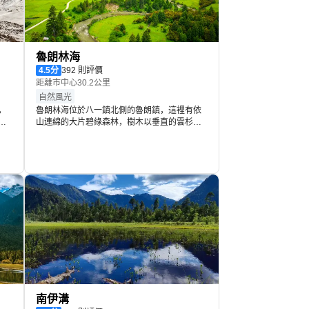
魯朗林海
4.5
分
392 則評價
距離市中心30.2公里
自然風光
，
魯朗林海位於八一鎮北側的魯朗鎮，這裡有依
迦
山連綿的大片碧綠森林，樹木以垂直的雲杉和
觀
松樹為主，景色非常清新優美，也是拍攝大片
，
的好地方。魯朗林海面積很大，參觀拍攝可以
看
進入景區內部，也可以在318國道上的觀景台。
松
甚至只要開車在318國道上經過魯朗鎮時，不進
桃
觀景台也能看到大片的森林。
南伊溝