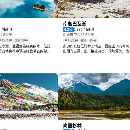
南迦巴瓦峯
29 則評價
4.2
分
1,336 則評價
1.6公里
距離市中心93.6公里
自然風光
遊船觀光
自然風光
登山
夜景
措高湖，藏語意為綠色的水，位於
南迦巴瓦峰位於林芝地區，景區山頂有冰川
是藏傳佛教寧瑪派紅教著名的聖
山間有云霧，山下植被茂密，環境優美。南
形狀像鑲嵌在高峽深谷中的一輪新
巴瓦峰有多個觀賞點，雅魯藏布大峽谷景區
澈見底，四周雪山和原始森林倒映
景台可以乘坐雅江大峽谷景區的觀光車前往
扎西島上有錯宗工巴寺，建於唐代
這裡視野比較開闊；色季拉山口觀賞點可以
的礁石均雕刻成了別緻的動物形像
到雪山腳下的魯朗林海，景色非常豐富；索
錯宗工巴寺為土木結構，上下兩
村比較淳樸，正對雪山，這裡每年春天會有
巴佛、千手觀音及金童玉女。
花開放，花朵掩映下的雪峰更是驚艷。
崗雲杉林