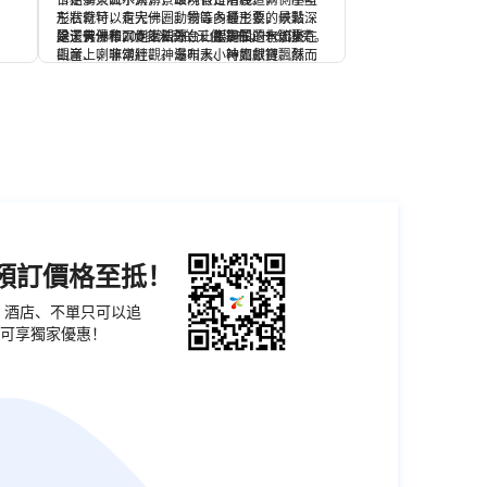
季
古樹參天流水潺潺，環境很是清麗。兩側崖壁
卡定溝景區不大，景區內有台階棧道，一小時
芝
形狀奇特，有大佛、動物等多種形象，峽穀深
左右就可以走完一圈。景區內最主要的景點就
民
處還有一條200多米高的天佛瀑布，十分漂亮。
是天佛瀑布，走上觀瀑台，銀鏈般的水流掛在
除了天佛和兩側護法外，山崖周圍還有如來、
山崖上，非常壯觀。瀑布水小時如銀鏈飄然而
觀音、喇嘛頌經、神龜叫天、神鷹獻寶、酥油
下，水大時氣勢磅礴、驚心動魄。瀑布後的岩
燈等天然形成的抽象佛教景觀，雖說也算惟妙
壁上有自然形成的佛像，據說這是林芝地區藏
惟肖，但是還是要靠一點想象力。據說有佛緣
族同胞的保護神，面目清晰，彷彿人為雕刻的
的人更能看得出他們的形態。瀑布下常有當地
一般。佛像兩側有男女護法各一，也都神態莊
藏人攙扶這年邁的父母來此朝拜，懸掛經幡並
嚴惟妙惟肖。右側的女護法班丹拉姆高約100多
敬獻哈達。
米，依稀可以看出頭戴面紗，腰系絲帶、手持
佛珠，其形象栩栩如生；左側是濟公拜佛，形
象也一樣逼真。
機預訂價格至抵！
票、酒店、不單只可以追
可享獨家優惠！