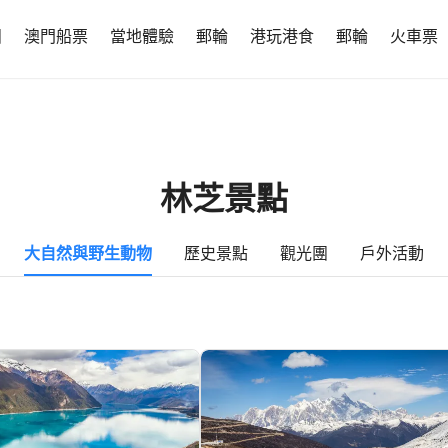
團
澳門船票
當地體驗
郵輪
港玩港食
郵輪
火車票
林芝景點
大自然與野生動物
歷史景點
觀光團
戶外活動