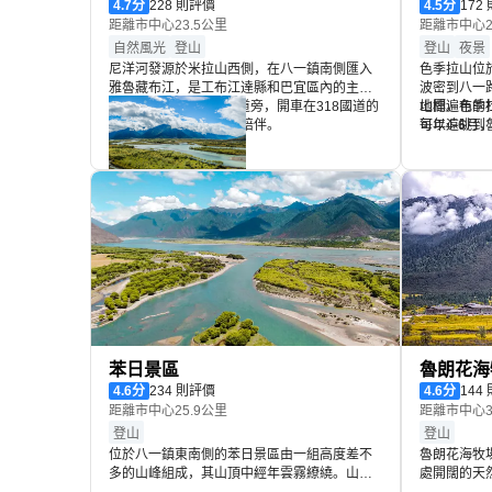
4.7
分
228 則評價
4.5
分
172
距離市中心23.5公里
距離市中心2
自然風光
登山
登山
夜景
尼洋河發源於米拉山西側，在八一鎮南側匯入
色季拉山位
雅魯藏布江，是工布江達縣和巴宜區內的主要
波密到八一
河流。河流就在318國道旁，開車在318國道的
地標。色季
山間遍布的
這一段，一路都有河水陪伴。
可以遠眺到
每年4-6
拍照的好地
在山間漸次
豔奪目，結
麗。遊人經
尼洋河周圍景觀優美，一路有高原山川連綿，
尤其以下游靠近雅魯藏布大峽谷的地帶很是優
美。在尼洋河上游，也有一處有名景觀即中流
砥柱，遊客到此一般都會駐足拍攝。
苯日景區
魯朗花海
4.6
分
234 則評價
4.6
分
144
距離市中心25.9公里
距離市中心3
登山
登山
位於八一鎮東南側的苯日景區由一組高度差不
魯朗花海牧
多的山峰組成，其山頂中經年雲霧繚繞。山腰
處開闊的天