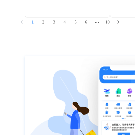
林木茂密，鮮花盛開，四時不同。林間古寺中
圍有森林、
供奉著苯教創始人辛繞米沃。
種顏色的花
景區內有幾
村條件相對
除了觀賞草
1
2
3
4
5
6
10
是很多遊客