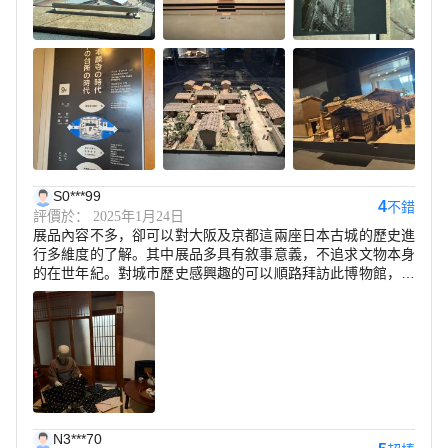
S0***99
4
不錯
評價於： 2025年1月24日
展品內容不多，卻可以對大阪及京都這兩座日本古城的歷史進
行多維度的了解。其中展品多具有敘事意義，不追求文物本身
的在世年紀。對城市歷史感興趣的可以順路拜訪此博物館，一
到兩小時的参觀時間就全然足夠。
N3***70