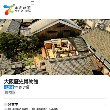
2
/
20
大阪歷史博物館
99 則評價
4.5分
博物館
營業中
建議逗留時間：
建議游玩2-3小時