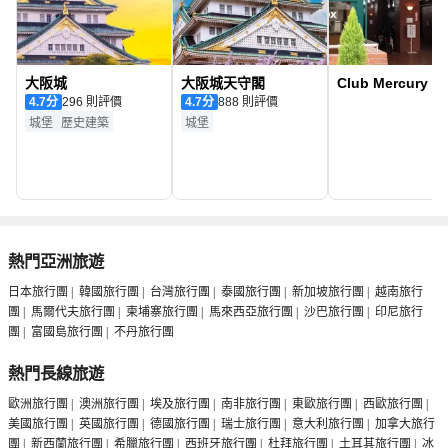
大阪城
大阪城天守閣
Club Mercury
4.7
分
296 則評價
4.7
分
888 則評價
城堡
歷史建築
城堡
熱門亞洲旅遊
日本旅行團
|
韓國旅行團
|
台灣旅行團
|
泰國旅行團
|
新加坡旅行團
|
越南旅行
團
|
馬爾代夫旅行團
|
柬埔寨旅行團
|
馬來西亞旅行團
|
沙巴旅行團
|
印尼旅行
團
|
富國島旅行團
|
不丹旅行團
熱門長線旅遊
歐洲旅行團
|
澳洲旅行團
|
埃及旅行團
|
南非旅行團
|
東歐旅行團
|
西歐旅行團
|
美國旅行團
|
英國旅行團
|
德國旅行團
|
瑞士旅行團
|
意大利旅行團
|
加拿大旅行
團
|
新西蘭旅行團
|
希臘旅行團
|
西班牙旅行團
|
杜拜旅行團
|
土耳其旅行團
|
冰