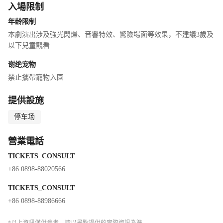
入場限制
視覺饗宴。
典。然而，一場蓄謀已久的陰謀悄悄降臨，王國陷入史無前例的危
年龄限制
機。七海首領們背負使命，異能全開踏上征途，穿越冰川、深淵與
未知海域，尋找傳說中的神器三叉戟，拯救瀕臨毀滅的文明......
本劇演出涉及強光閃爍、音響特效、驚險場面等效果，不建議3歲及
以下兒童觀看
l
主要角色概述
Ø 阿特拉斯王子（Atlas）：樂觀開朗，真誠友善，備受眾人喜愛與
谢绝宠物
尊敬，擁有王權象徵的波塞冬三叉戟；特殊能力：時光倒流/劈開海
禁止攜帶寵物入園
水（Time Reversal/Splitting the Sea）。
Ø 人魚星娜（Seana）：溫柔善良，擁有美妙的歌聲和優雅的氣質，
提供設施
以歌聲傳遞情感；特殊能力：帶來生機/召喚生物
停车场
（Lifebringer/Summoning Creatures）。
Ø 海龜拉斐爾（Raphael）：來自充滿智慧的海龜家族，沉著冷靜，
營業電話
善於思考，性格內斂但不失活力，內心充滿對弱小生命的關愛；特
殊能力：音波振動/寒冰（Soundwave Vibration/Ice Manipulation）。
TICKETS_CONSULT
Ø 水母歐若拉（Aurora）：靈動活潑，充滿夢幻與浪漫情懷，心地
+86 0898-88020566
善良熱愛生活；特殊能力：召喚流星（Summoning Meteors）。
TICKETS_CONSULT
Ø 鯊魚坦克（Tank）：外表略顯呆萌憨厚，內心卻蘊藏無限力量，
+86 0898-88986666
個性單純質樸；特殊能力：控制雷電（Lightning Control）。
Ø 海馬維納斯（Venus）：熱情洋溢，活力四射，親和力強，能帶動
*以上資訊僅供參考，請以景點提供的實際資訊為準。