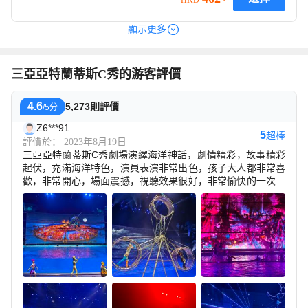
顯示更多
三亞亞特蘭蒂斯C秀的游客評價
4.6
5,273則評價
/5分
Z6***91
5
超棒
評價於： 2023年8月19日
三亞亞特蘭蒂斯C秀劇場演繹海洋神話，劇情精彩，故事精彩
起伏，充滿海洋特色，演員表演非常出色，孩子大人都非常喜
歡，非常開心，場面震撼，視聽效果很好，非常愉快的一次觀
看體驗，還贈送了礦泉水和薯片。