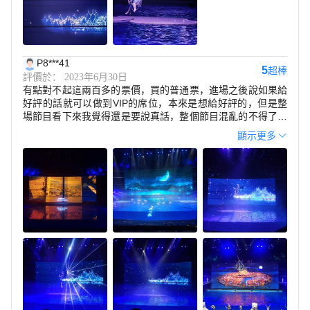
P8***41
5
超棒
評價於： 2023年6月30日
有點對不起這兩百多的票價，買的普通票，進場之後說如果給
好評的話就可以做到VIP的席位，本來是想給好評的，但是整
場節目看下來我覺得還是要說真話，整個節目混亂的不得了，
一會美人魚和王子一會大魔王，一會兒又是大轉盤，整個一個
顯示更多
雜技大雜燴，演員們都很賣力的在表演，這點是要給滿分的，
但是希望節目能重新編排一下，不然真的沒法看了，好評是給
演員賣力表演的