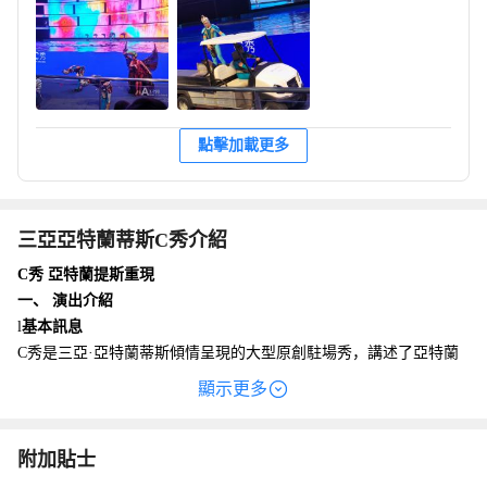
點擊加載更多
三亞亞特蘭蒂斯C秀介紹
C秀 亞特蘭提斯重現
一、 演出介紹
l
基本訊息
C秀是三亞·亞特蘭蒂斯傾情呈現的大型原創駐場秀，講述了亞特蘭
蒂斯王國在七海聯盟慶典前夕突陷危機，以阿特拉斯王子為首的七
顯示更多
海首領們為尋找神器三叉戟開啟冒險征程的故事。 2025年暑期煥新
改版的C秀，以全新原創故事劇情為核心，結合超現實舞美，融合水
下花遊、高空特技、海洋生物互動等元素，運用人屏互動、仿生機
l
附加貼士
劇情背景概述
械裝置及聲光電全局聯動的技術手段，打造「海陸空」多維沉浸式
在浩瀚的深海，輝煌的亞特蘭提斯王國即將迎來七海聯盟的盛世慶