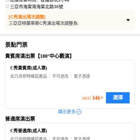
三亞市海棠灣海棠北路36號
[C秀演出場次調整]
三亞亞特蘭蒂斯C秀演出場次調整為:
2026年8月3日至8月4日：15:30場、19:30場
2026年8月5日-8月31日：16:30場、19:30場
景點門票
貴賓席演出票【180°中心觀演】
C秀貴賓席(成人票)
此乃非即時確認產品
不可退改
電子憑證
346+
選擇
HKD
顯示更多
普通席演出票
C秀普通席(成人票)
此乃非即時確認產品
不可退改
電子憑證