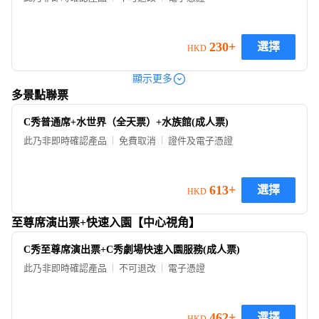
230+
選擇
HKD
顯示更多
多景點聯票
C秀普通席+水世界（全天票）+水族館(成人票)
此乃非即時確認產品
免費取消
證件及電子憑證
613+
選擇
HKD
至尊席演出票+快速入園【中心視角】
C秀至尊席演出票+C秀劇場快速入園服務(成人票)
此乃非即時確認產品
不可退改
電子憑證
462+
選擇
HKD