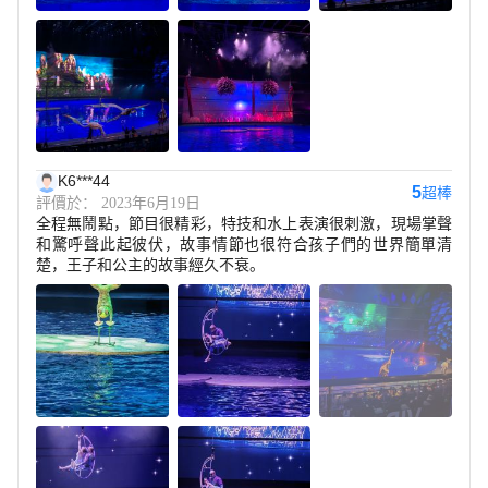
K6***44
5
超棒
評價於： 2023年6月19日
全程無鬧點，節目很精彩，特技和水上表演很刺激，現場掌聲
和驚呼聲此起彼伏，故事情節也很符合孩子們的世界簡單清
楚，王子和公主的故事經久不衰。