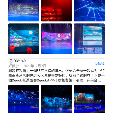
D3***49
5
超棒
評價於： 2020年12月2日
總體來說還是一個非常不錯的演出，很適合全家一起看對亞特
蘭蒂斯酒店的住店客人還是蠻友好的，從前台領的券上下載一
個&quot;托邁酷客&quot;APP可以免費領一張票，在前台還能
買到立剪88的票，很划算，晚上沒事的話還是值得去刷一次的