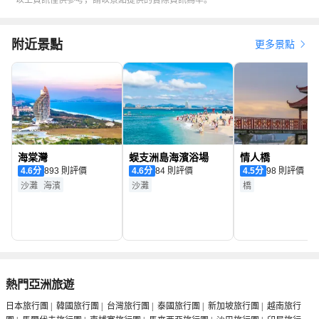
周圍人的情緒；特殊能力：月光引潮（Moonlight Tides）。
Ø 章魚菲亞（Freya）：神秘深邃，舉止優雅，言語簡潔卻意蘊深
遠；特殊能力：預測/觸手/變形/火焰
附近景點
更多景點
（Foresight/Tentacles/Shapeshifting/Fire Manipulation）。
Ø 叛逆者克拉肯（Kraken）：章魚家族的叛逆者，體型巨大，具有
強大的觸手力量與精神控制力，曾預言七海即將面臨隕落危機，因
此被逐出七海，在深淵藏身。
二、 演出亮點
l
全新原創故事
傳說中的亞特蘭提斯文明，跨越千年的神秘海洋文化在C秀重現。
海棠灣
蜈支洲島海濱浴場
情人橋
4.6
分
893 則評價
4.6
分
84 則評價
4.5
分
98 則評價
l
沉浸式舞美體驗
沙灘
海濱
沙灘
橋
水陸空3D立體舞台：蓄7,000立方公尺天然海水打造水舞台、40公尺
曲面LED巨幕、即時動態投影，呈現「海中神殿」「冰河祕境」
「深淵戰場」等多維場景。
仿生機械裝置：巨型章魚觸手從天而降、懸浮海藻林隨風搖曳、發
光水母鋪滿穹頂，建構超現實深海奇觀。
聲光電全域連結：燈光隨劇情流轉，音效定位環繞，觀眾席暗藏機
熱門亞洲旅遊
關觸發「海浪」「流星」等驚喜互動。
日本旅行團
|
韓國旅行團
|
台灣旅行團
|
泰國旅行團
|
新加坡旅行團
|
越南旅行
裸眼3D紗幕：打通不同次元關係，延展動物演員互動，拓展舞台視