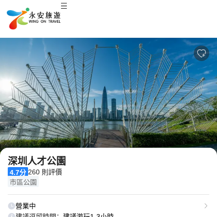
2
/
20
深圳人才公園
260 則評價
4.7分
市區公園
營業中
建議逗留時間：
建議游玩1-3小時