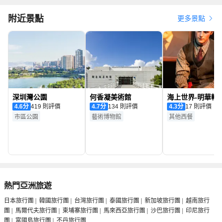
附近景點
更多景點
深圳灣公園
何香凝美術館
海上世界-明華輪
4.6
分
419 則評價
4.7
分
134 則評價
4.3
分
17 則評價
市區公園
藝術博物館
其他西餐
熱門亞洲旅遊
日本旅行團
|
韓國旅行團
|
台灣旅行團
|
泰國旅行團
|
新加坡旅行團
|
越南旅行
團
|
馬爾代夫旅行團
|
柬埔寨旅行團
|
馬來西亞旅行團
|
沙巴旅行團
|
印尼旅行
團
|
富國島旅行團
|
不丹旅行團