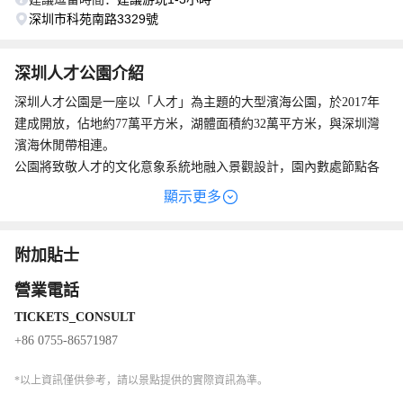
深圳市科苑南路3329號
深圳人才公園介紹
深圳人才公園是一座以「人才」為主題的大型濱海公園，於2017年
建成開放，佔地約77萬平方米，湖體面積約32萬平方米，與深圳灣
濱海休閒帶相連。
公園將致敬人才的文化意象系統地融入景觀設計，園內數處節點各
有看點：π橋以刻有圓周率數字的橋欄著稱，幾何線條在夜間燈光下
顯示更多
尤為醒目；星光橋橫跨人工湖，橋上30餘根星光柱分別鐫刻著袁
庚、馬化騰等深圳各領域傑出人才的肖像與簡介；百傑山位於園內
制高點，山上匯聚了愛因斯坦、鄧稼先等古今中外名人雕塑。湖心
園內設有環湖跑道，公園沿線與深圳灣濱海長廊貫通相連。傍晚時
附加貼士
漂浮著三座由珠光混凝土建成的白色亭閣，造型圓潤，與後海超高
分，湖光與高樓燈影相映，三座白色亭閣自內透出柔和光芒，是慢
營業電話
層建築群共同倒映於湖面，構成都市天際線與自然水景疊加的獨特
跑、散步和攝影的熱門去處。
TICKETS_CONSULT
景致。
+86 0755-86571987
*以上資訊僅供參考，請以景點提供的實際資訊為準。