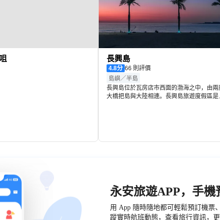
咀
長興島
4.8
分
66 則評價
島嶼／半島
長興島位於瓦房店市西面的渤海之中，由兩
大橋把島與大陸相連。長興島旅遊度假區是
處集觀光、娛樂、休閒、運動於一體的旅遊
假勝地。全島四大天然海水浴場是遼南地區
名的避暑旅遊勝地。遊艇俱樂部、海上垂釣
處、跑馬場、空中飛行俱樂部等體育健康娛
項目吸引了八方遊客。
永安旅遊APP，手
用 App 隨時隨地都可輕鬆預訂機
蹤實時航班動態，查看旅行資訊，更