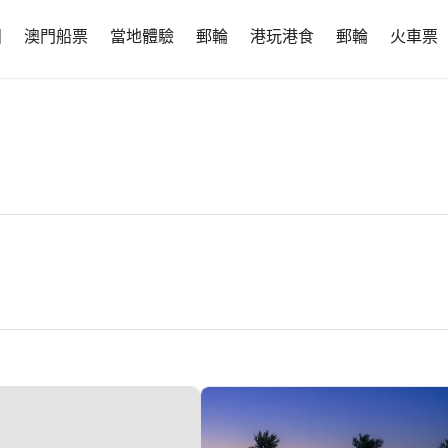
團
澳門船票
當地體驗
郵輪
港玩港食
郵輪
火車票