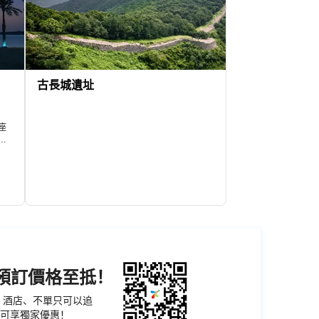
古長城遺址
座
一
度
著
樂
機預訂價格至抵！
票、酒店、不單只可以追
可享獨家優惠！