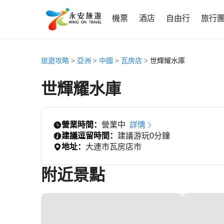
機票
酒店
自由行
旅行
旅遊攻略
>
亞洲
>
中國
>
瓦房店
> 世輝耀水庫
世輝耀水庫
營業時間：
營業中
詳情
建議逗留時間：
建議游玩0分鐘
地址：
大連市瓦房店市
附近景點