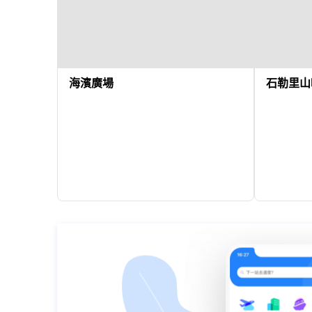
海濱廣場
石勒里山