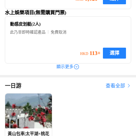
水上娛樂項目(無需購買門票)
動感皮划艇(2人)
此乃非即時確認產品
免費取消
113+
選擇
HKD
顯示更多
一日游
查看全部
黃山包車|太平湖+桃花