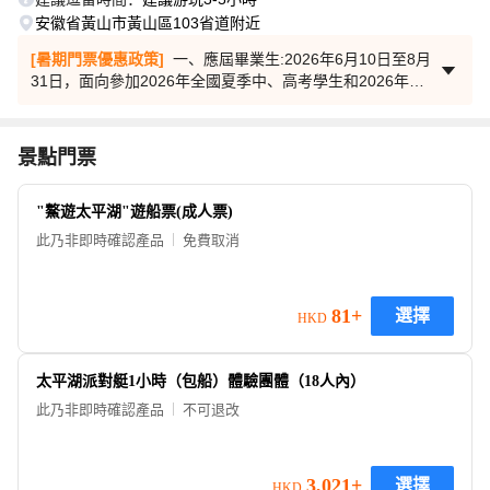
安徽省黃山市黃山區103省道附近
[暑期門票優惠政策]
一、應屆畢業生:2026年6月10日至8月
31日，面向參加2026年全國夏季中、高考學生和2026年全
國全日制大學及以上應屆畢業生(包括專科、本科、碩士研究
生和博士研究生畢業生)實行門票免票政策(不含船費)。
二、
暑期旅遊市場
2026年7月1日至8月31日，憑有效教師資格證
景點門票
的在職教師享受景區首道門票半價優惠政策(不含船費)。
"鰲遊太平湖"遊船票(成人票)
此乃非即時確認產品
免費取消
81+
選擇
HKD
太平湖派對艇1小時（包船）體驗團體（18人內）
此乃非即時確認產品
不可退改
3,021+
選擇
HKD