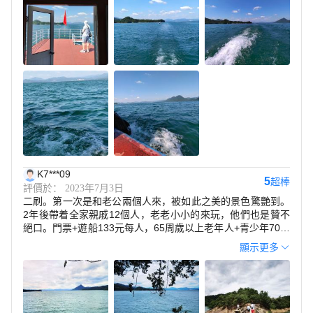
K7***09
5
超棒
評價於： 2023年7月3日
二刷。第一次是和老公兩個人來，被如此之美的景色驚艷到。
2年後帶着全家親戚12個人，老老小小的來玩，他們也是贊不
絕口。門票+遊船133元每人，65周歲以上老年人+青少年70每
人。遊船+登三個小島，每個島20分鐘，一共加上遊船時間共2
顯示更多
小時10分。