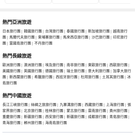
熱門亞洲旅遊
日本旅行團
|
韓國旅行團
|
台灣旅行團
|
泰國旅行團
|
新加坡旅行團
|
越南旅行
團
|
馬爾代夫旅行團
|
柬埔寨旅行團
|
馬來西亞旅行團
|
沙巴旅行團
|
印尼旅行
團
|
富國島旅行團
|
不丹旅行團
熱門長線旅遊
歐洲旅行團
|
澳洲旅行團
|
埃及旅行團
|
南非旅行團
|
東歐旅行團
|
西歐旅行團
|
美國旅行團
|
英國旅行團
|
德國旅行團
|
瑞士旅行團
|
意大利旅行團
|
加拿大旅行
團
|
新西蘭旅行團
|
希臘旅行團
|
西班牙旅行團
|
杜拜旅行團
|
土耳其旅行團
|
冰
島旅行團
熱門中國旅遊
長江三峽旅行團
|
絲綢之旅旅行團
|
九寨溝旅行團
|
西藏旅行團
|
上海旅行團
|
張
家界旅行團
|
北京旅行團
|
桂林旅行團
|
蒙古旅行團
|
雲南旅行團
|
貴州旅行團
|
重慶旅行團
|
新疆旅行團
|
西安旅行團
|
新疆旅行團
|
成都旅行團
|
青島旅行團
|
青海旅行團
|
郴州旅行團
|
海南島旅行團