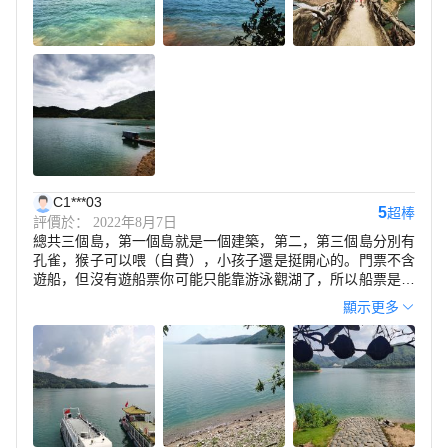
C1***03
5
超棒
評價於： 2022年8月7日
總共三個島，第一個島就是一個建築，第二，第三個島分別有
孔雀，猴子可以喂（自費），小孩子還是挺開心的。門票不含
遊船，但沒有遊船票你可能只能靠游泳觀湖了，所以船票是必
買的。遊船停靠碼頭后，會提醒你上船時間。整體遊覽時間2
顯示更多
小時左右。個人感覺沿湖駕車景色更美！但上島有動物喂，小
朋友還是挺開心的。