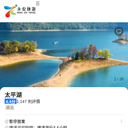
2
/
20
太平湖
1,147 則評價
4.4分
湖泊
暫停營業
建議逗留時間：
建議游玩3-5小時