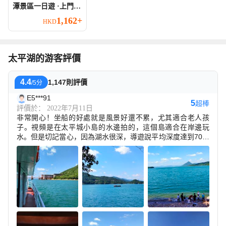
潭景區一日遊 ·上門接
送
1,162+
HKD
太平湖的游客評價
4.4
1,147則評價
/5分
E5***91
5
超棒
評價於： 2022年7月11日
非常開心！坐船的好處就是風景好還不累，尤其適合老人孩
子。視頻是在太平城小島的水邊拍的，這個島適合在岸邊玩
水。但是切記當心，因為湖水很深，導遊說平均深度達到70多
米。