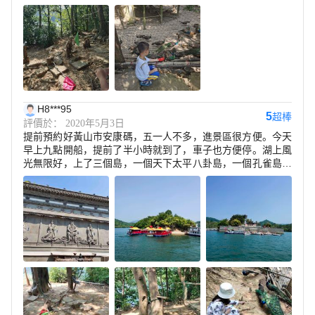
H8***95
5
超棒
評價於： 2020年5月3日
提前預約好黃山市安康碼，五一人不多，進景區很方便。今天
早上九點開船，提前了半小時就到了，車子也方便停。湖上風
光無限好，上了三個島，一個天下太平八卦島，一個孔雀島，
一個猴島，坐在船上看山看水看風景，舒服！