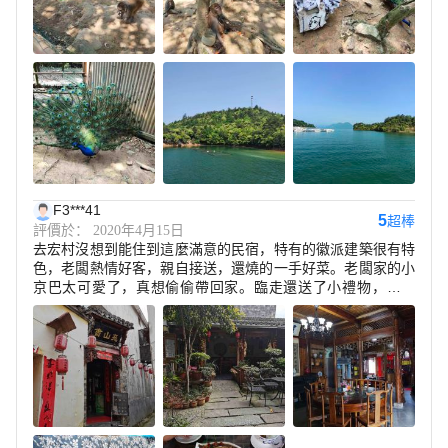
F3***41
5
超棒
評價於： 2020年4月15日
去宏村沒想到能住到這麼滿意的民宿，特有的徽派建築很有特
色，老闆熱情好客，親自接送，還燒的一手好菜。老闆家的小
京巴太可愛了，真想偷偷帶回家。臨走還送了小禮物，有心
了。