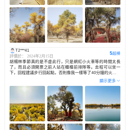
T2***41
5
超棒
評價於： 2024年2月15日
胡楊林季節真的是不虛此行，只是網紅小火車等的時間太長
了，而且必須開票之前人站在櫃檯前排隊等。去程可以坐一
下，回程建議步行回起點，否則像我一樣等了40分鐘的火車再
慢悠悠的原路返回就會耽誤去其他觀景台。而且小火車現在不
顯示更多
像過去是環形的，所以真的到了裏面景色一般，除非你沿着鐵
軌步行剩餘的，大概有十公里左右，中途都是無人區沒信號，
我一個人就沒敢嘗試。其實其他的觀景台都可以看到遍地的景
色胡楊林，只要你去的時間對哪裡都漂亮的。