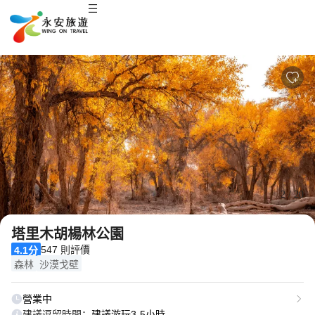
2
/
20
塔里木胡楊林公園
547 則評價
4.1分
森林
沙漠戈壁
營業中
建議逗留時間：
建議游玩3-5小時