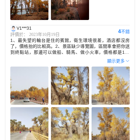
V1***31
4
不錯
評價於： 2023年10月19日
1、最失望的輪台是住的賓館，衛生環境很差，酒店都沒房
了，價格抬的比較高。2、景區缺少導覽圖，區間車會把你送
到終點站，那邊可以做船、騎馬、做小火車，價格都是100
元，感覺有點坑，小火車的路程步行25分鐘左右，不值。裏面
顯示更多
也很一般。3、看胡楊林最佳地方，一個是第三站木棧道，2公
里路程，恭弘=叶 恭弘子基本都黃了，有秋天的味道。第二個
建議去的是也是緊接的第四站蒼涼古道，這裏都是年代比較久
的大胡楊樹，很壯觀。（終點往迴路線）