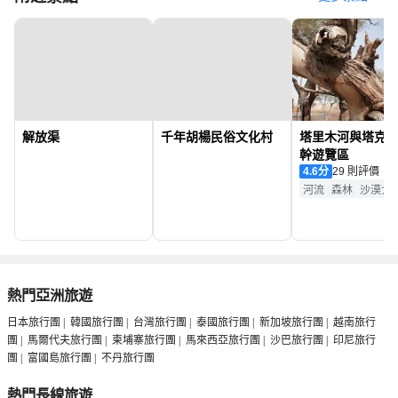
解放渠
千年胡楊民俗文化村
塔里木河與塔克
幹遊覽區
4.6
分
29 則評價
河流
森林
沙漠戈
熱門亞洲旅遊
日本旅行團
|
韓國旅行團
|
台灣旅行團
|
泰國旅行團
|
新加坡旅行團
|
越南旅行
團
|
馬爾代夫旅行團
|
柬埔寨旅行團
|
馬來西亞旅行團
|
沙巴旅行團
|
印尼旅行
團
|
富國島旅行團
|
不丹旅行團
熱門長線旅遊