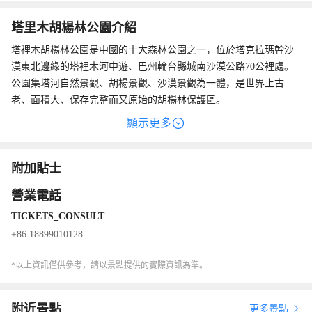
塔里木胡楊林公園介紹
塔裡木胡楊林公園是中國的十大森林公園之一，位於塔克拉瑪幹沙
漠東北邊緣的塔裡木河中遊、巴州輪台縣城南沙漠公路70公裡處。
公園集塔河自然景觀、胡楊景觀、沙漠景觀為一體，是世界上古
老、面積大、保存完整而又原始的胡楊林保護區。
塔裡木胡楊林公園曆史遺迹眾多，在距公園西南約10公裡處，屹立
顯示更多
著2000多年前的漢代烽燧，是戍邊將士不朽的豐碑；景區中，一條
古老的道路——“絲綢之路”在胡楊林中穿行。
遊客乘坐觀光小火車，可一躍綠草地、二竄紅柳叢、三過蘆葦蕩、
附加貼士
四跨恰陽河、五繞林中湖，盡覽大漠江南秀色。冬去春來，野駱
營業電話
駝、馬鹿等珍稀動物在林間閃現，天鵝、野鴨、大雁、鷗鳥等各種
TICKETS_CONSULT
水鳥集隊飛翔，鳴啼於湖面之上。深秋時節，金色胡楊把塔裡木河
兩岸妝點得如詩如畫、燦爛輝煌，成為攝影愛好者的創作天堂。
公園裡還有一座20多米高的瞭望塔，登上塔頂可以看見塔裡木河流
+86 18899010128
域正片胡楊林，以及蜿蜒曲折的塔裡木河，十分壯美。
*以上資訊僅供參考，請以景點提供的實際資訊為準。
附近景點
更多景點