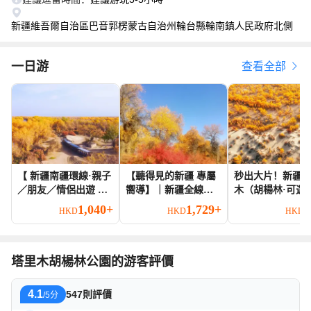
新疆維吾爾自治區巴音郭楞蒙古自治州輪台縣輪南鎮人民政府北側
一日游
查看全部
【 新疆南疆環線·親子
【聽得見的新疆 專屬
秒出大片！新疆
／朋友／情侶出遊 】
嚮導】｜新疆全線地
木（胡楊林·可選
專屬你的新疆一日遊
陪服務，行程規劃+專
人村寨/沙漠越野
1,040+
1,729+
7
HKD
HKD
HKD
業講解｜北疆南疆全
車
程隨行講解｜包車定
制遊
塔里木胡楊林公園的游客評價
4.1
547則評價
/5分