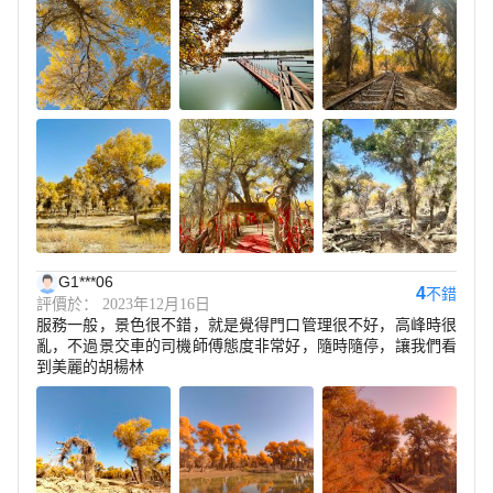
G1***06
4
不錯
評價於： 2023年12月16日
服務一般，景色很不錯，就是覺得門口管理很不好，高峰時很
亂，不過景交車的司機師傅態度非常好，隨時隨停，讓我們看
到美麗的胡楊林