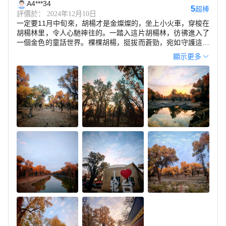
A4***34
5
超棒
評價於： 2024年12月10日
一定要11月中旬來，胡楊才是金燦燦的，坐上小火車，穿梭在
胡楊林里，令人心馳神往的。一踏入這片胡楊林，彷彿進入了
一個金色的童話世界。棵棵胡楊，挺拔而蒼勁，宛如守護這片
土地的勇士，歷經風霜雨雪，依然屹立不倒。    這裏的胡楊林
顯示更多
景觀壯麗非凡，每一棵樹都像是大自然的傑作，樹榦粗壯，枝
恭弘=叶 恭弘繁茂，展現出一種堅韌不拔的生命力。陽光透過
樹恭弘=叶 恭弘的縫隙灑落下來，斑駁陸離的光影在地面上跳
躍，給這片胡楊林增添了一抹神秘與浪漫的色彩。   生態環境
方面，塔里木胡楊林公園擁有得天獨厚的自然條件。這裏空氣
清新，鳥語花香，彷彿是一個遠離塵囂的世外桃源。各種野生
動物在這裏棲息繁衍，與胡楊林共同構成了一個和諧共生的生
態系統。遊客們在這片胡楊林中流連忘返，他們或拍照留念，
或漫步其中，感受着胡楊林的獨特魅力。   對我而言，塔里木
胡楊林公園不僅是一處自然美景，更是一部生動的教科書。它
讓我深刻感受到了大自然的偉大與神奇，也讓我更加珍惜和愛
護我們賴以生存的環境。每一次來到這裏，我都能收穫一份寧
靜與感動，彷彿