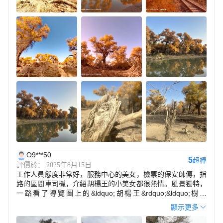
O9***50
5
超棒
評價於： 2025年8月15日
工作人員態度非常好，服務中心的美女，檢票的保安師傅，指
路的區間車司機，介紹胡楊王的小美女都很熱情。風景獨特，
一路看了導覽圖上的&ldquo;胡楊王&rdquo;&ldquo;樹魂
&rdquo;&ldquo;將軍樹&rdquo;&ldquo;三聖樹&rdquo;等，還
顯示更多
有魔鬼林，水上胡楊林，進入秋季，估計風景會更美。我們是
一大早來的，下過雨，空氣潮濕，林子里蚊子很多，會叮人，