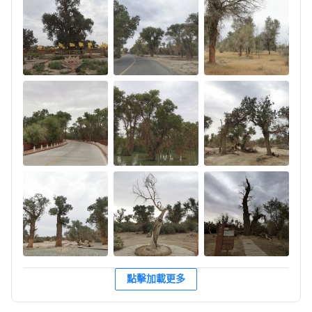
提前做了防蚊蟲準備（穿長袖長褲，噴防蚊水），還是被叮了
幾嘴，幸好沒有腫起來，毒性不是那麼強。中午過後稍好一
些，沒再被蚊子騷擾。天晴后，沙漠公路上風沙大，開車注意
安全。
點擊加載更多