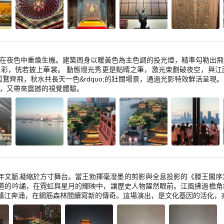
在夜色中重煥生機。建築周身以暖黃色為主色調的投光燈，精準勾勒出飛
彩，恍若披上華裳。 動態燈光秀更是點睛之筆，激光束劃破夜空，與江
霞與孤鶩齊飛，秋水共長天一色&rdquo;的壯闊場景，通過光影特效鮮活
，又帶來震撼的視覺體驗。
年文脈凝縮於方寸舞台。當王勃揮毫潑墨的剪影與全息投影的《滕王閣序
吟誦，在霓虹與星月的輝映中，讓歷史人物躍然眼前。江風拂過檐角銅鈴，虛
更讓文脈如贛江奔涌，在鋼筋森林間續寫新的傳奇。這場演出，是文化基因的活化