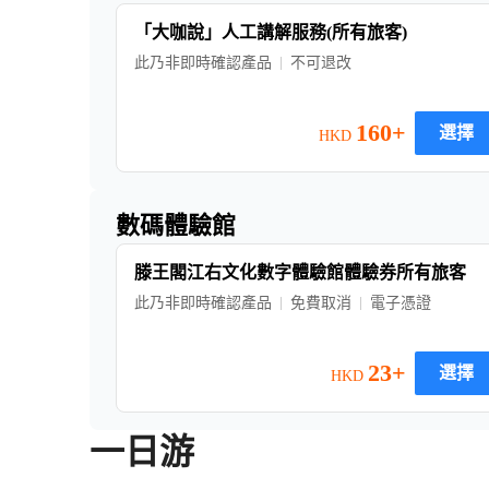
「大咖說」人工講解服務(所有旅客)
此乃非即時確認產品
不可退改
160+
選擇
HKD
數碼體驗館
滕王閣江右文化數字體驗館體驗券所有旅客
此乃非即時確認產品
免費取消
電子憑證
23+
選擇
HKD
一日游