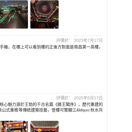
評價於： 2023年7月17日
手機，在樓上可以看到樓的正後方對面是南昌第一高樓，
評價於： 2025年5月17日
標。其核心魅力源於王勃的千古名篇《滕王閣序》，歷代重建的
式重檐等傳統建築技藝，登樓可覽贛江&ldquo;秋水共