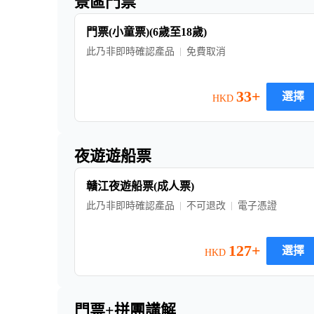
景區門票
門票(小童票)(6歲至18歲)
此乃非即時確認產品
免費取消
33+
選擇
HKD
夜遊遊船票
贛江夜遊船票(成人票)
此乃非即時確認產品
不可退改
電子憑證
127+
選擇
HKD
門票+拼團講解