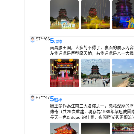
S7***66
5
超棒
南昌滕王閣，人多的不得了，裏面的展示內容
左側遠處是巨型摩天輪，右側遠處是八一大橋
F7***47
5
超棒
滕王閣作為江南三大名樓之一，憑藉深厚的歷史
傳奇（共29次重建，現存為1989年梁思成
長天一色&rdquo;的壯景，夜間燈光秀更顯流