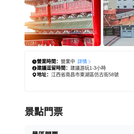
營業時間：
營業中
詳情
建議逗留時間：
建議游玩1-3小時
地址：
江西省南昌市東湖區仿古街58號
景點門票