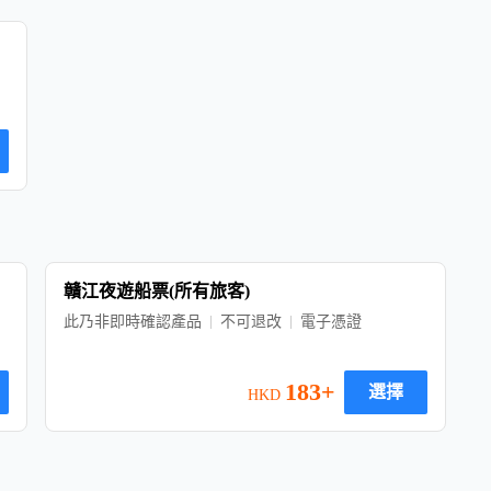
贛江夜遊船票(所有旅客)
此乃非即時確認產品
不可退改
電子憑證
183+
選擇
HKD