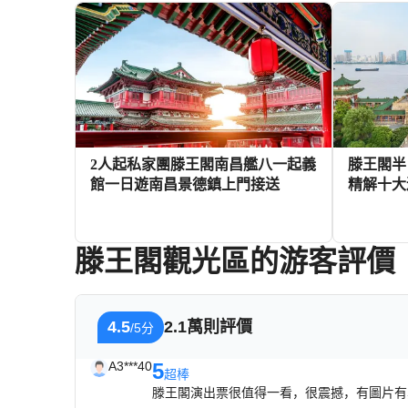
2人起私家團滕王閣南昌艦八一起義
滕王閣半
館一日遊南昌景德鎮上門接送
精解十大
滕王閣觀光區的游客評價
491+
HKD
4.5
2.1萬則評價
/5分
A3***40
5
超棒
滕王閣演出票很值得一看，很震撼，有圖片有