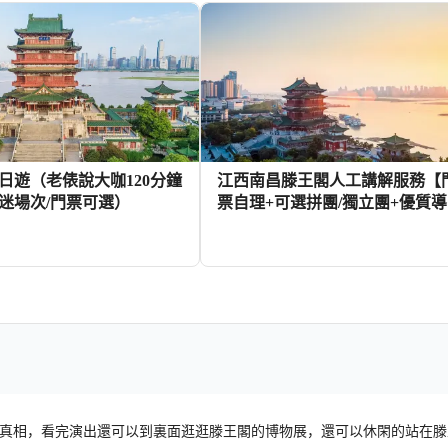
日遊（老俵說大咖120分鐘
江西南昌滕王閣人工講解服務【
迷場次/門票可選）
票自理+可選拼團/獨立團+優質
講解】
113+
11
HKD
HKD
真相，看完演出還可以到裏面逛逛滕王閣的博物展，還可以休閑的站在滕