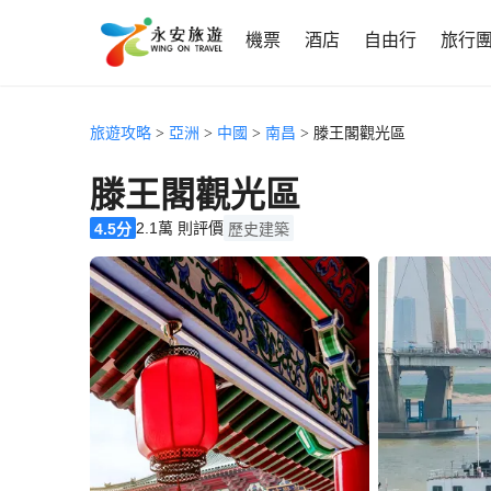
機票
酒店
自由行
旅行
旅遊攻略
>
亞洲
>
中國
>
南昌
> 滕王閣觀光區
滕王閣觀光區
2.1萬 則評價
4.5分
歷史建築