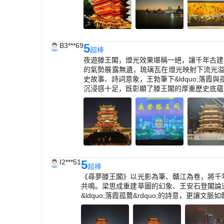
B3***69
5
超棒
夜遊滕王閣，燈光效果堪稱一絕，讓千年古建
的氣勢展露無遺，琉璃瓦在燈光映射下流光溢
史故事、詩詞意象，王勃筆下&ldquo;落
沉浸感十足，既彰顯了滕王閣的厚重歷史底蘊
I2***51
5
超棒
《尋夢滕王閣》以光影為筆、贛江為卷，將千
共鳴。梁思成重建草圖的幻象、王安石登閣論道的
&ldquo;落霞孤鶩&rdquo;的詩意，