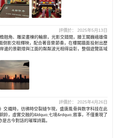
評價於： 2025年5月13日
檐翹角、雕梁畫棟的輪廓，光影交錯間，滕王閣巍峨雄偉
面倒影交相輝映，配合著音樂節奏，在樓閣牆面投射出歷
呈現。岸邊的景觀燈與江面的粼粼波光相得益彰，整個遊覽區域
評價於： 2025年4月26日
》交織時，彷彿時空裂縫乍現，盛唐風骨與数字科技在此
實交融的&ldquo;七境&rdquo;敘事，不僅重現了
，亦是古今對話的璀璨詩篇。