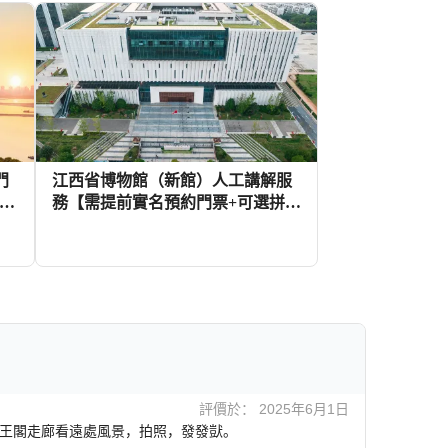
門
江西省博物館（新館）人工講解服
導遊
務【需提前實名預約門票+可選拼
團/獨立團+優質導遊講解】
3+
130+
HKD
評價於： 2025年6月1日
王閣走廊看遠處風景，拍照，發發獃。