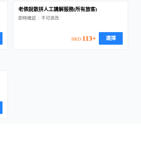
老俵說散拼人工講解服務(所有旅客)
即時確認
不可退改
113+
選擇
HKD