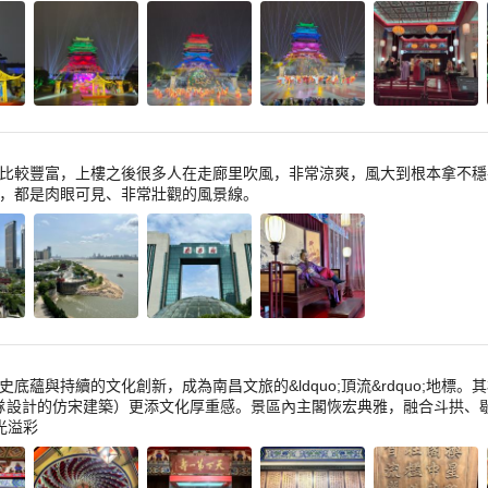
比較豐富，上樓之後很多人在走廊里吹風，非常涼爽，風大到根本拿不穩
，都是肉眼可見、非常壯觀的風景線。
底蘊與持續的文化創新，成為南昌文旅的&ldquo;頂流&rdquo;地
團隊設計的仿宋建築）更添文化厚重感。景區內主閣恢宏典雅，融合斗拱、歇山
光溢彩