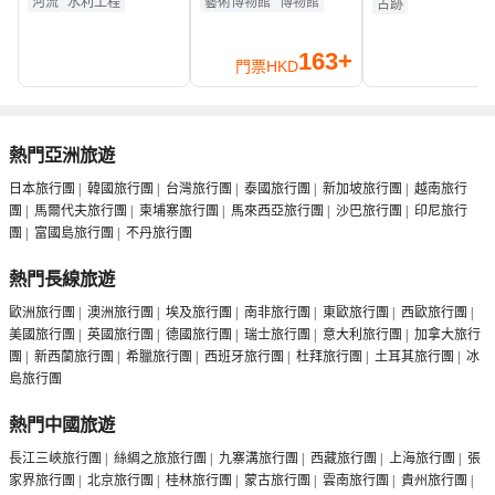
河流
水利工程
藝術博物館
博物館
古跡
163+
門票
HKD
熱門亞洲旅遊
日本旅行團
|
韓國旅行團
|
台灣旅行團
|
泰國旅行團
|
新加坡旅行團
|
越南旅行
團
|
馬爾代夫旅行團
|
柬埔寨旅行團
|
馬來西亞旅行團
|
沙巴旅行團
|
印尼旅行
團
|
富國島旅行團
|
不丹旅行團
熱門長線旅遊
歐洲旅行團
|
澳洲旅行團
|
埃及旅行團
|
南非旅行團
|
東歐旅行團
|
西歐旅行團
|
美國旅行團
|
英國旅行團
|
德國旅行團
|
瑞士旅行團
|
意大利旅行團
|
加拿大旅行
團
|
新西蘭旅行團
|
希臘旅行團
|
西班牙旅行團
|
杜拜旅行團
|
土耳其旅行團
|
冰
島旅行團
熱門中國旅遊
長江三峽旅行團
|
絲綢之旅旅行團
|
九寨溝旅行團
|
西藏旅行團
|
上海旅行團
|
張
家界旅行團
|
北京旅行團
|
桂林旅行團
|
蒙古旅行團
|
雲南旅行團
|
貴州旅行團
|