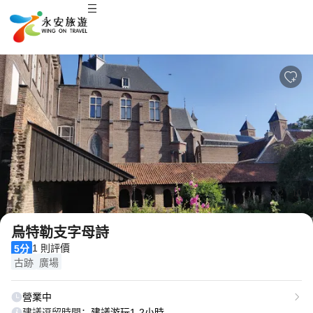
2
/
10
烏特勒支字母詩
1 則評價
5分
古跡
廣場
營業中
建議逗留時間：
建議游玩1-2小時