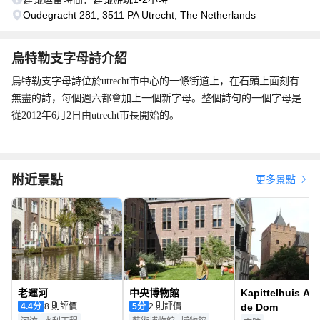
Oudegracht 281, 3511 PA Utrecht, The Netherlands
烏特勒支字母詩介紹
烏特勒支字母詩位於utrecht市中心的一條街道上，在石頭上面刻有
無盡的詩，每個週六都會加上一個新字母。整個詩句的一個字母是
從2012年6月2日由utrecht市長開始的。
附近景點
更多景點
老運河
中央博物館
Kapittelhuis Ac
4.4
分
8 則評價
5
分
2 則評價
de Dom