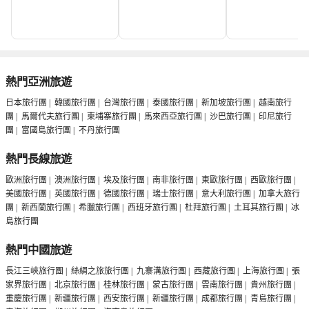
熱門亞洲旅遊
日本旅行團
|
韓國旅行團
|
台灣旅行團
|
泰國旅行團
|
新加坡旅行團
|
越南旅行
團
|
馬爾代夫旅行團
|
柬埔寨旅行團
|
馬來西亞旅行團
|
沙巴旅行團
|
印尼旅行
團
|
富國島旅行團
|
不丹旅行團
熱門長線旅遊
歐洲旅行團
|
澳洲旅行團
|
埃及旅行團
|
南非旅行團
|
東歐旅行團
|
西歐旅行團
|
美國旅行團
|
英國旅行團
|
德國旅行團
|
瑞士旅行團
|
意大利旅行團
|
加拿大旅行
團
|
新西蘭旅行團
|
希臘旅行團
|
西班牙旅行團
|
杜拜旅行團
|
土耳其旅行團
|
冰
島旅行團
熱門中國旅遊
長江三峽旅行團
|
絲綢之旅旅行團
|
九寨溝旅行團
|
西藏旅行團
|
上海旅行團
|
張
家界旅行團
|
北京旅行團
|
桂林旅行團
|
蒙古旅行團
|
雲南旅行團
|
貴州旅行團
|
重慶旅行團
|
新疆旅行團
|
西安旅行團
|
新疆旅行團
|
成都旅行團
|
青島旅行團
|