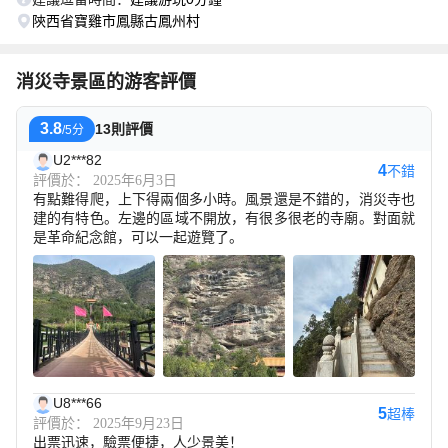
陝西省寶雞市鳳縣古鳳州村
消災寺景區的游客評價
3.8
13則評價
/5分
U2***82
4
不錯
評價於： 2025年6月3日
有點難得爬，上下得兩個多小時。風景還是不錯的，消災寺也
建的有特色。左邊的區域不開放，有很多很老的寺廟。對面就
是革命紀念館，可以一起遊覽了。
U8***66
5
超棒
評價於： 2025年9月23日
出票迅速，驗票便捷，人少景美！