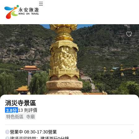
2
/
10
消災寺景區
13 則評價
3.8分
特色街區
寺廟
營業中 08:30-17:30營業
建議逗留時間：
建議游玩0分鐘