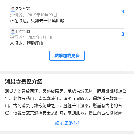
Z5***56
3
評價於： 2019年10月20日
正在改造，只讓去一個藥師殿
E2***33
3
評價於： 2025年7月13日
人很少，體驗爬山
點擊加載更多
消災寺景區介紹
消災寺始建於西漢，興盛於隋唐，地處古城鳳州，距鳳縣縣城10公
里。北依豆積山，南臨嘉陵江。消災寺景區內，儒釋道三教聚一
山。古剎消災寺鑲嵌絕壁之上，歷經千年滄桑，懸崖有古老的石
窟，傳説唐玄宗避禍安史之亂時，來到此地。景區內古柏挺拔蒼
翠，飛瀑如虹。景區內有賜福廣場，廣場上有音樂噴泉，還有江南
顯示更多
水鄉仿古一條街、空中巴士消災寺直升機場、尋夢桃源南岐湖水上