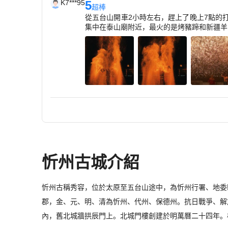
K7***95
5
超棒
從五台山開車2小時左右，趕上了晚上7點的
集中在泰山廟附近，最火的是烤豬蹄和新疆羊
忻州古城介紹
忻州古稱秀容，位於太原至五台山途中，為忻州行署、地委
郡，金、元、明、清為忻州、代州、保德州。抗日戰爭、解
內，舊北城牆拱辰門上。北城門樓創建於明萬曆二十四年。