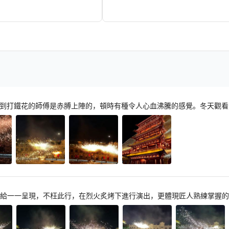
3,810+
21
HKD
HKD
到打鐵花的師傅是赤膊上陣的，頓時有種令人心血沸騰的感覺。冬天觀看
給一一呈現，不枉此行，在烈火炙烤下進行演出，更體現匠人熟練掌握的