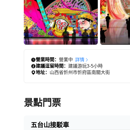
營業時間：
營業中
詳情
建議逗留時間：
建議游玩3-5小時
地址：
山西省忻州市忻府區南關大街
景點門票
五台山接駁車