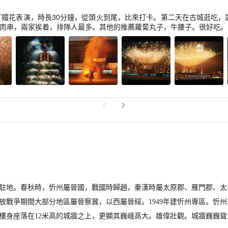
打鐵花表演，時長30分鐘，從頭火到尾，比來打卡。第二天在古城逛吃，
肉串，兩家挨着，排隊人最多。其他的推薦蘿蔔丸子，牛腰子。很好吃。
駐地。春秋時，忻州屬晉國，戰國時歸趙，秦漢時屬太原郡、雁門郡、太
放戰爭期間大部分地區屬晉察冀，以西屬晉綏。1949年建忻州專區。忻
樓身座落在12米高的城牆之上，更顯其巍峨高大。雄偉壯觀。城牆巍巍聳