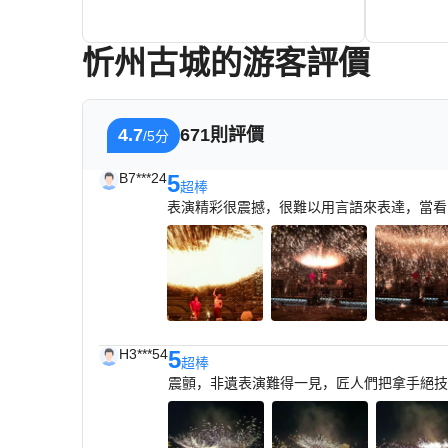
忻州古城的游客評價
813+
HKD
4.7
671則評價
/5分
B7***24
5
超棒
表演精彩很震撼，很難以用言語來表達，當看
H3***54
5
超棒
震顫，非遺表演難得一見，匠人們把拿手絕技