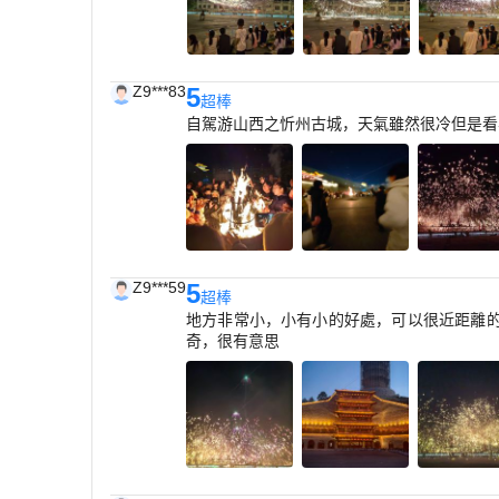
Z9***83
5
超棒
自駕游山西之忻州古城，天氣雖然很冷但是看
Z9***59
5
超棒
地方非常小，小有小的好處，可以很近距離
奇，很有意思