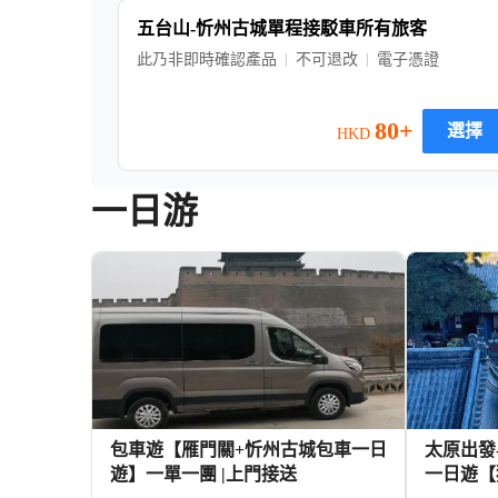
五台山-忻州古城單程接駁車所有旅客
此乃非即時確認產品
不可退改
電子憑證
80+
選擇
HKD
一日游
包車遊【雁門關+忻州古城包車一日
太原出發
遊】一單一團 |上門接送
一日遊【