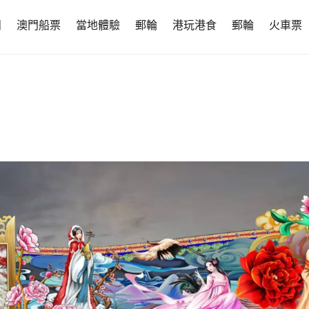
團
澳門船票
當地體驗
郵輪
港玩港食
郵輪
火車票