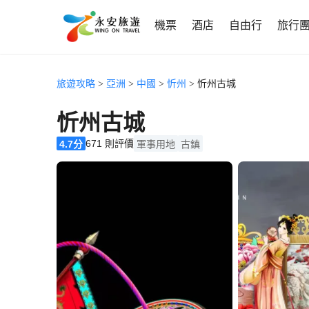
機票
酒店
自由行
旅行
旅遊攻略
>
亞洲
>
中國
>
忻州
> 忻州古城
忻州古城
671 則評價
4.7分
軍事用地
古鎮