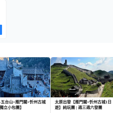
-五台山+雁門關+忻州古城
太原出發【雁門關+忻州古城1日
獨立小包團】
遊】純玩團 | 週三週六發團