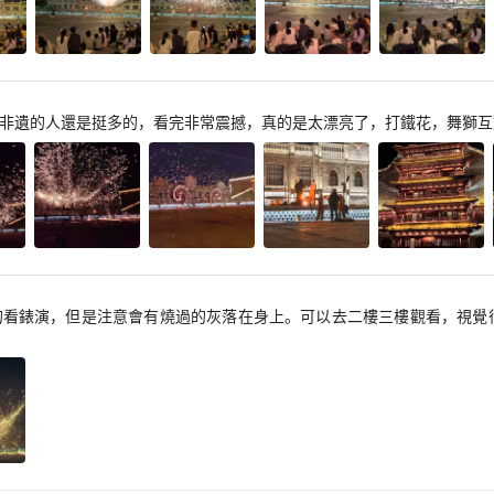
非遺的人還是挺多的，看完非常震撼，真的是太漂亮了，打鐵花，舞獅互
的看錶演，但是注意會有燒過的灰落在身上。可以去二樓三樓觀看，視覺