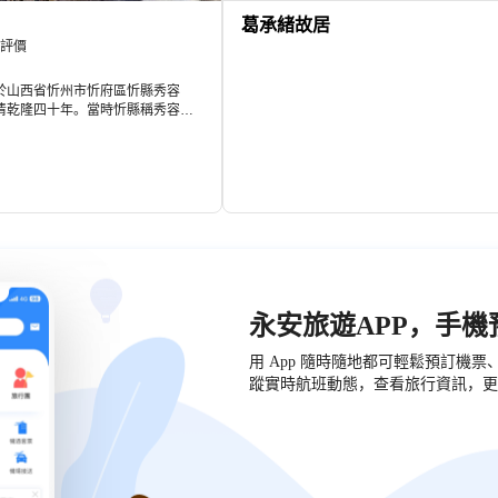
葛承緒故居
 則評價
於山西省忻州市忻府區忻縣秀容
清乾隆四十年。當時忻縣稱秀容
得名，為忻州市一所學府。
永安旅遊APP，手
用 App 隨時隨地都可輕鬆預訂機
蹤實時航班動態，查看旅行資訊，更