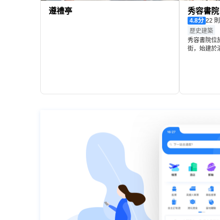
遵禮亭
秀容書院
4.8
分
22
歷史建築
秀容書院位
街，始建於
縣，故以此