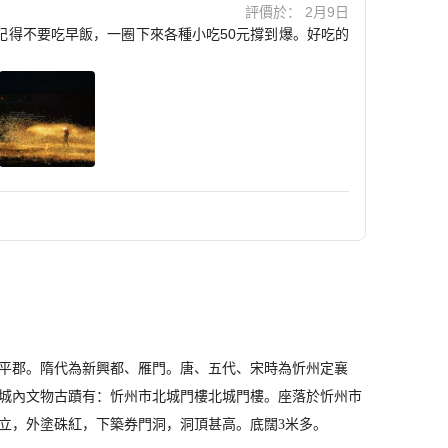
評價於： 2月9日
記得不要吃早飯，一圈下來各種小吃50元撐到爆。好吃的
平郡。隋代為新興都、雁門。唐、五代、宋時為忻州定襄
州城內文物古蹟有：忻州市北城門樓北城門樓。座落於忻州市
立，外塗硃紅，下築券門洞，洞頂甚高。底闊3米多。