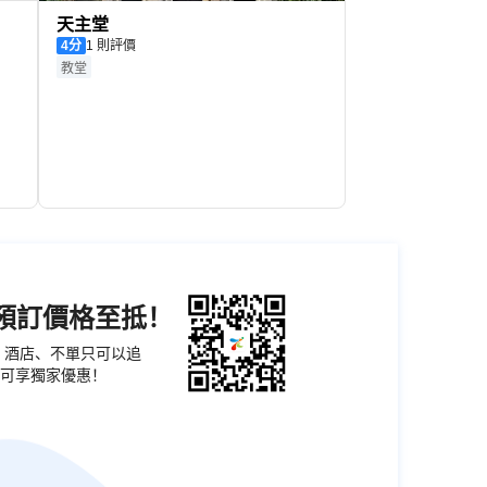
天主堂
4
分
1 則評價
教堂
機預訂價格至抵！
票、酒店、不單只可以追
可享獨家優惠！