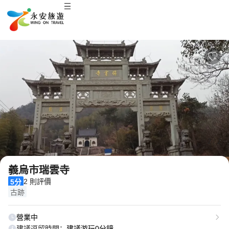
2
/
2
義烏市瑞雲寺
2 則評價
5分
古跡
營業中
建議逗留時間：
建議游玩0分鐘