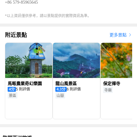
+86 579-85965645
*以上資訊僅供參考，請以景點提供的實際資訊為準。
附近景點
更多景點
馬畈農業奇幻樂園
龍山風景區
保定禪寺
4
分
5 則評價
4.3
分
6 則評價
寺廟
景區
山嶽