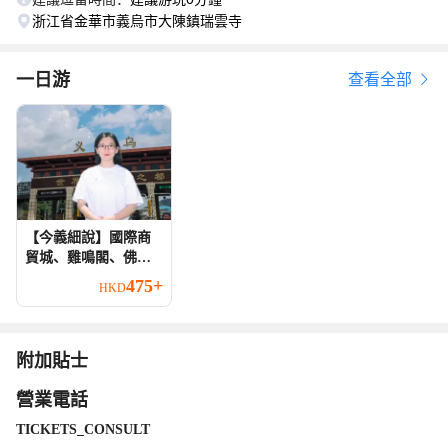
浙江省金華市義烏市大陳鎮瑞雲寺
一日游
查看全部
【今義細說】國際商
貿城、雞鳴閣、佛堂
古鎮、義烏博物館、
475+
HKD
周邊深度人工講解
附加貼士
營業電話
TICKETS_CONSULT