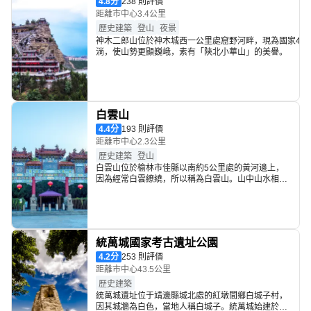
4.8
分
238 則評價
距離市中心3.4公里
歷史建築
登山
夜景
神木二郎山位於神木城西一公里處窟野河畔，現為國家4A
淌，使山勢更顯巍峨，素有「陝北小華山」的美譽。
景區中廟宇眾多，景區現有地藏洞石窟、八仙洞、浩然亭
白雲山
4.4
分
193 則評價
距離市中心2.3公里
歷史建築
登山
白雲山位於榆林市佳縣以南約5公里處的黃河邊上，
因為經常白雲繚繞，所以稱為白雲山。山中山水相
映，有一座道觀名為白雲觀，據說終南山道士李玉鳳
來到白雲山採藥治病、普濟眾生，並在山上修建白雲
觀。其建築以道為主，兼有佛、儒教廟宇，並存有雕
塑、繪畫、書法等文化精萃。
統萬城國家考古遺址公園
4.2
分
253 則評價
距離市中心43.5公里
歷史建築
統萬城遺址位于靖邊縣城北處的紅墩間鄉白城子村，
因其城牆為白色，當地人稱白城子。統萬城始建於東