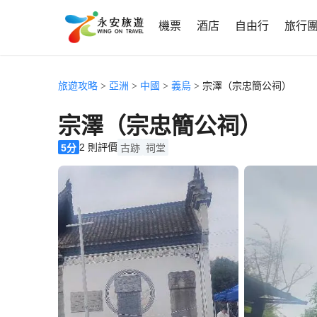
機票
酒店
自由行
旅行
旅遊攻略
>
亞洲
>
中國
>
義烏
> 宗澤（宗忠簡公祠）
宗澤（宗忠簡公祠）
2 則評價
5分
古跡
祠堂