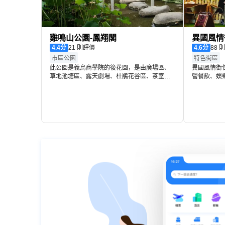
雞鳴山公園-鳳翔閣
異國風情
4.4
分
21 則評價
4.6
分
88
市區公園
特色街區
此公園是義烏商學院的後花園，是由廣場區、
異國風情街
草地池塘區、露天劇場、杜鵑花谷區、茶室
營餐飲、娛
區、山林區、博物館區幾大部分組成。
生意，商業
色餐飲功能
能區，既滿
需求。