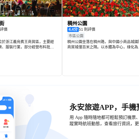
街
稠州公園
 則評價
4.4
分
51 則評價
市區公園
位於浙江義烏賓王商貿區，主要經
稠州公園坐落在稠州路，與中國小商品城國
樂、服裝行業，部分經營布料批發
商貿城僅百米之隔。以水體為中心，綠化為
氛圍較濃。異國風情街具體分為特
體，假山庭院、亭台樓閣等園林建築小品點
區、休閒娛樂功能區、精品購物功
其中，形成一個自然優美的遊覽勝地。整個
足本地人的需求，也能滿足遊客的
園環繞湖面，設有兒童遊樂、名人紀念、歌
娛樂和閑靜小憩四個部分。
永安旅遊APP，手
用 App 隨時隨地都可輕鬆預訂機
蹤實時航班動態，查看旅行資訊，更