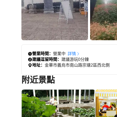
營業時間：
營業中
詳情
建議逗留時間：
建議游玩0分鐘
地址：
金華市義烏市南山路宗塘2區西北側
附近景點