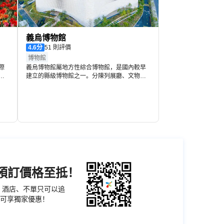
義烏博物館
4.6
分
51 則評價
博物館
際
義烏博物館屬地方性綜合博物館，是國內較早
主
建立的縣級博物館之一。分陳列展廳、文物庫
綴
房、辦公用房三大部分。陳列展廳以義烏史蹟
公
陳列、專題陳列為主。史蹟按歷史沿革陳列，
舞
展出從新石器時代至明清各個時期的文物及本
地主要歷史名人的史蹟等。
機預訂價格至抵！
票、酒店、不單只可以追
可享獨家優惠！