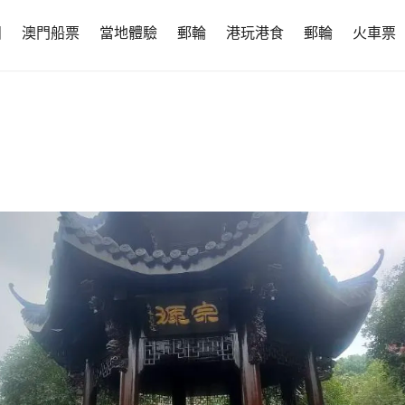
團
澳門船票
當地體驗
郵輪
港玩港食
郵輪
火車票