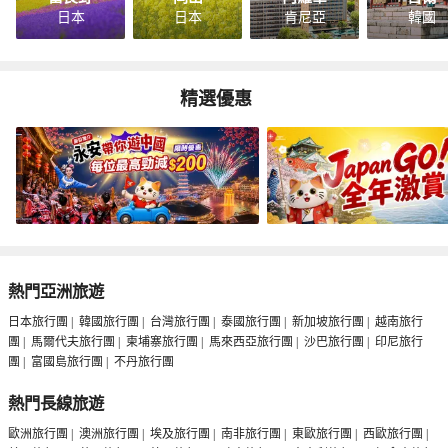
日本
日本
肯尼亞
韓國
精選優惠
熱門亞洲旅遊
日本旅行團
|
韓國旅行團
|
台灣旅行團
|
泰國旅行團
|
新加坡旅行團
|
越南旅行
團
|
馬爾代夫旅行團
|
柬埔寨旅行團
|
馬來西亞旅行團
|
沙巴旅行團
|
印尼旅行
團
|
富國島旅行團
|
不丹旅行團
熱門長線旅遊
歐洲旅行團
|
澳洲旅行團
|
埃及旅行團
|
南非旅行團
|
東歐旅行團
|
西歐旅行團
|