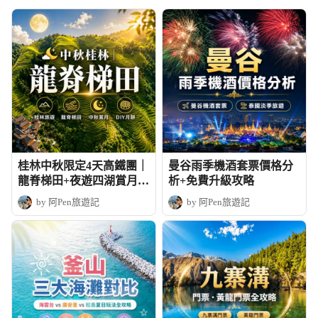
桂林中秋限定4天高鐵團｜
曼谷雨季機酒套票價格分
龍脊梯田+夜遊四湖賞月+
析+免費升級攻略
DIY月餅
by 阿Pen旅遊記
by 阿Pen旅遊記