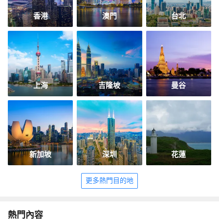
香港
澳門
台北
上海
吉隆坡
曼谷
新加坡
深圳
花蓮
更多熱門目的地
熱門內容