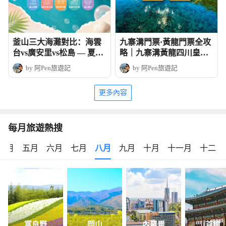
釜山三大海灘對比：海雲
九寨溝門票·黃龍門票全攻
台vs廣安里vs松島 — 夏日
略｜九寨溝黃龍四川皇牌
玩法全攻略
深度6天團
by 阿Pen旅遊記
by 阿Pen旅遊記
更多內容
每月旅遊熱搜
四月
五月
六月
七月
八月
九月
十月
十一月
十二月
富良野
岡山
內羅畢
首爾