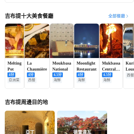
吉布提十大美食餐廳
全部餐廳
Melting
La
Moukbasa
Moonlight
Mukbassa
Kuri
Pot
Chaumière
National
Restaurant
Central
Lou
4
分
4
分
4.5
分
4
分
4.5
分
Chez
Djib
西餐
亞洲菜
西餐
海鮮
海鮮
海鮮
Youssouf
吉布提周邊目的地
亞丁
德雷達瓦