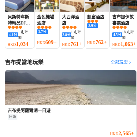
貝斯特韋斯
金色機場
大西洋酒
凱富酒店
吉布提伊敦
特精品DJ酒
酒店
店
睿選酒店
3.9
分
店
3.7
分
1 則評
1 則評
18 則評
4.1
分
3.8
分
4.5
分
價
價
價
609+
762+
HKD
HKD
1,034+
761+
1,063+
HKD
HKD
HKD
吉布提當地玩樂
全部玩樂
吉布提阿薩爾湖一日遊
日遊
2,565+
HKD