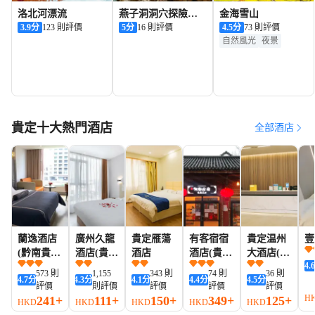
洛北河漂流
燕子洞洞穴探險公
金海雪山
3.9
分
123 則評價
園
5
分
16 則評價
4.5
分
73 則評價
自然風光
夜景
貴定十大熱門酒店
全部酒店
蘭逸酒店
廣州久龍
貴定雁蕩
有客宿宿
貴定温州
壹
(黔南貴定
酒店(貴定
酒店
酒店(貴定
大酒店(貴
4.
錦江橋店)
金都廣場
音寨店)
定火車站
573 則
1,155
343 則
74 則
36 則
4.7
分
4.3
分
4.1
分
4.4
分
4.5
分
貴定北站
金都廣場
評價
則評價
評價
評價
評價
店)
店)
H
241+
111+
150+
349+
125+
HKD
HKD
HKD
HKD
HKD