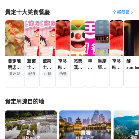
貴定十大美食餐廳
全部餐廳
貴定陳
華萊
華萊
享哆
派樂
皇
重慶
享哆
醺
明忠酒
士·
士炸
味·
漢堡
圓
柴火
味·
xun.lo
店·陳
全雞
雞漢
漢堡
·炸
餐
雞
漢堡
貴州菜
輕食
西餐
西餐
明忠老
漢堡
堡
炸雞
雞
廳
（迎
炸雞
街老牌
（昌
(貴
（貴
（貴
賓南
（貴
狗肉總
明
定
定昌
定
路
定雲
店
店）
店)
明
店）
店）
霧
貴定周邊目的地
店）
店）
黔南
貴陽
距離46公里
距離59公里
距離