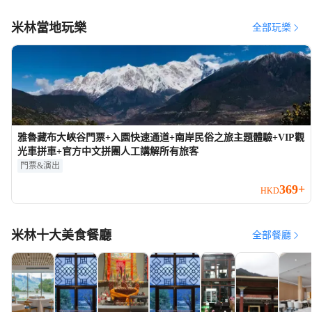
米林當地玩樂
全部玩樂
雅魯藏布大峽谷門票+入園快速通道+南岸民俗之旅主題體驗+VIP觀
光車拼車+官方中文拼團人工講解所有旅客
門票&演出
369+
HKD
米林十大美食餐廳
全部餐廳