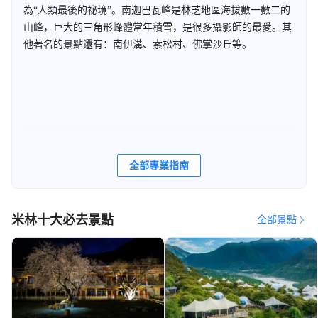
為“人類最後的祕境”。南迦巴瓦峰是林芝地區海拔數一數二的
山峰，巨大的三角形峰體常年積雪，是很多攝影師的最愛。其
他著名的景點還有：南伊溝、索松村、佛掌沙丘等。
全部專業指南
米林十大必去景點
全部景點