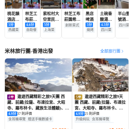
桃花韻
林芝工
索松村大
林芝工布
黑店
土碗香
半山
酒店觀
布莊園
空里民宿
莊園希爾
啤酒
酸湯犛
號酒
5
分
4.6
分
5
分
5
分
4.5
分
景餐廳
希爾頓
·觀景餐
頓酒店·
牛肉
（索
創新菜式
四川
西藏菜
自助餐
上海菜
燒烤
四川菜
（索松
酒店·
廳
獵味中餐
村店
黃金地段
店）
餐廳
廳
·餐廳
地標景觀
氣氛絕佳
米林旅行團-香港出發
全部旅行團
IG-able
日落
山景
遨遊西藏精彩之旅9天團 西
遨遊西藏精彩之旅9天
藏、前藏(拉薩、布達拉宮、大昭
團 西藏、前藏(拉薩、布達拉
寺、羅布林卡、藏族生活體驗)、林
宮、大昭寺、羅布林卡、藏
芝(巴松措、南伊溝風景區)、後藏
4.9
分
37 則評價
族生活體驗)、林芝(巴松措、
4.9
分
25 則評價
含耳機導覽
贈送手機數據卡
升級純玩
含耳機導覽
(羊卓雍措、日喀則、扎什倫布寺、
南伊溝濕地)、後藏(羊卓雍
贈送手機數據卡
無購物
卡若拉冰川)
措、日喀則)