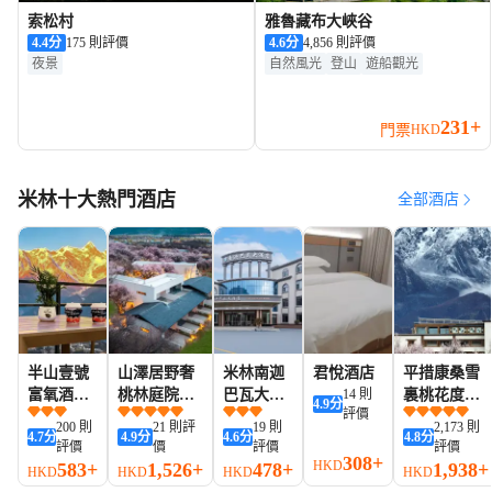
索松村
雅魯藏布大峽谷
4.4
分
175 則評價
4.6
分
4,856 則評價
夜景
自然風光
登山
遊船觀光
231+
門票
HKD
米林十大熱門酒店
全部酒店
半山壹號
山澤居野奢
米林南迦
君悅酒店
平措康桑雪
富氧酒店
桃林庭院度
巴瓦大酒
14 則
裏桃花度假
4.9
分
評價
(索鬆村
假民宿
店
莊園(索鬆南
200 則
21 則評
19 則
2,173 則
4.7
分
4.9
分
4.6
分
4.8
分
店)
迦巴瓦店)
評價
價
評價
評價
308+
HKD
583+
1,526+
478+
1,938+
HKD
HKD
HKD
HKD