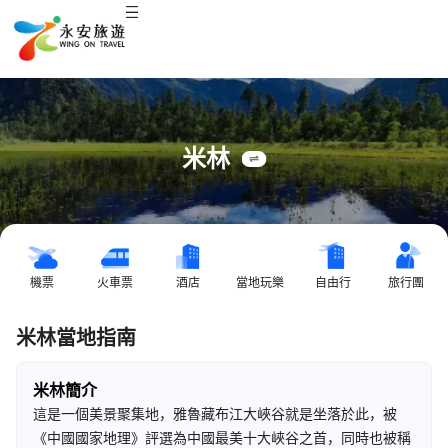
米林
機票
火車票
酒店
當地玩樂
自由行
旅行團
米林當地指南
米林簡介
這是一個美景聚集地，雅魯藏布江大峽谷就是坐落於此，被
《中國國家地理》評選為中國最美十大峽谷之首，同時也被稱