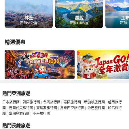
露營車的陳師
作後盾提供優
緩解長途車程
朋友對這次西
林芝
墨脫
工
距離51公里
距離110公里
距離1
及有限的資源
妥善；工作人
分融洽地渡過
精選優惠
熱門亞洲旅遊
日本旅行團
|
韓國旅行團
|
台灣旅行團
|
泰國旅行團
|
新加坡旅行團
|
越南旅行
團
|
馬爾代夫旅行團
|
柬埔寨旅行團
|
馬來西亞旅行團
|
沙巴旅行團
|
印尼旅行
團
|
富國島旅行團
|
不丹旅行團
熱門長線旅遊