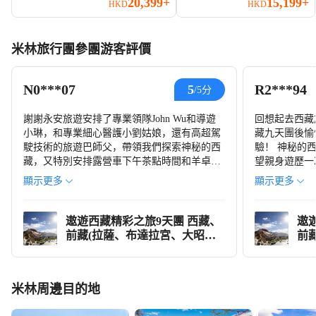
20,399+
15,199+
HKD
無車販
HKD
米林旅行團參團游客評價
N0***07
R2***94
5
/5分
謝謝永安旅遊安排了專業領隊John Wu和導遊
回想起去西藏
小琳，和專業細心醫護小劉姑娘，還有高超駕
藏九天團後愉
駛技術的旅遊巴師父，帶領我們探索神秘的西
驗！ 神秘的
藏，又特別安排露營車下午茶點時間和羊卓雍
望親身遊歷一
措湖邊下午茶時間真的很正，住宿和膳食也超
畏，幸好永安
顯示更多
顯示更多
級棒👍👍👍，又有一天安排了專業攝影師隨團
提供醫療級氧
跟拍給我哋穿上藏族服飾做一天藏人體驗🙏🏼
富經驗的領隊Ra
🤭🤭😆😆😆真的是很難忘的體驗🙏🏼🙏🏼謝謝
照顧團友的需
遨遊西藏精彩之旅9天團 西藏、
遨遊
您們安們，讓我哋過了一個開心又滿足嘅假期
助減低團友高
前藏(拉薩、布達拉宮、大昭
前
😍😍😍😍😍
到每位團友可
寺、羅布林卡、藏族生活體
寺
於十分專業的
驗)、林芝(巴松措、南伊溝風景
驗
擴闊了我們對
區)、後藏(羊卓雍措、日喀則、
區
米林周邊目的地
師傅穩定的駕
扎什倫布寺、卡若拉冰川)
扎
從林芝玩到拉