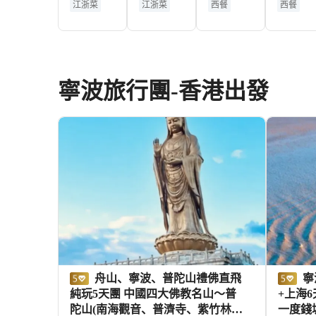
江浙菜
江浙菜
西餐
西餐
頓酒店·
源巷
店·等風
灘文創
湖景
黃金地段
黃金地段
黃金地段
錢湖閣
店）
來綠洲
港店）
適合情侶
湖景
地標景觀
中餐廳
西餐廳
露台
日落
江景
（東錢
露台
日落
湖店）
IG-able
露台
寧波旅行團-香港出發
夜景
適合拍照
氣氛絕佳
IG-able
舟山、寧波、普陀山禮佛直飛
寧波+仙居+杭州+海寧+湖州
純玩5天團 中國四大佛教名山～普
+上海
陀山(南海觀音、普濟寺、紫竹林、
一度錢