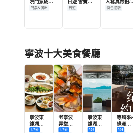
院門票成人
日遊 雪竇山
人寫真跟拍/
票
彌勒佛+蔣氏
隊航拍/情侶
門票&演出
日遊
特色體驗
故居 含來回
拍/婚紗攝影
車【20人
像微電影/翻
團】
譯】
31+
261+
12
HKD
HKD
HKD
寧波十大美食餐廳
寧波東
老寧波
寧波東
等風來
錢湖華
弄堂菜
錢湖等
綠洲西
4.7
分
4.7
分
5
分
5
分
茂希爾
館（天
風來酒
餐（外