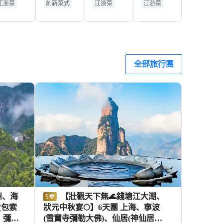
江浙菜
創新菜式
江浙菜
江浙菜
港
·Madr
大酒店·
軒
黃金地段
99
豪生閣
湖景
全部旅行團
【壯觀天下無🌊錢塘江大潮、
狀元中秋宴🌕】6天團 上海、寧波
、彌勒
(雪竇寺彌勒大佛)、仙居(神仙居景