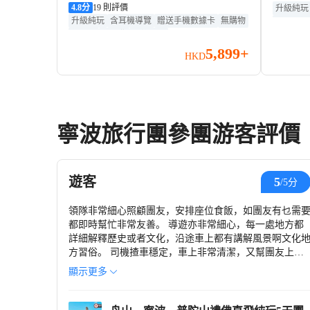
法雨寺)、寧波(雪竇寺·彌勒大佛、
4.8
分
19 則評價
潮勝地
升級純玩
升級純玩
含耳機導覽
贈送手機數據卡
無購物
贈送手機
彌勒聖壇、東錢湖·小普陀、蔣氏故
仙居景
無車販
無自費
直航往返
居)、 舟山(觀音法界)
美太湖
5,899+
上塘》
HKD
寧波旅行團參團游客評價
遊客
5
/5分
領隊非常細心照顧團友，安排座位食飯，如團友有乜需
都即時幫忙非常友善。 導遊亦非常細心，每一處地方都
詳細解釋歷史或者文化，沿途車上都有講解風景啊文化
方習俗。 司機揸車穩定，車上非常清潔，又幫團友上落
行李。 整體行程食宿都非常滿意，尤其是餐飲方面，每
顯示更多
一餐餸都多到食唔晒，非常滿意。