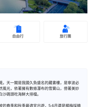
自由行
旅行團
覺。天一閣是我國久負盛名的藏書樓，是寧波必
然風光，依著擁有數條瀑布的雪竇山，傍著美妙
白沙碼頭吃海鮮大排檔。
波的春季和秋季最適宜出遊，5-6月還是楊梅採摘