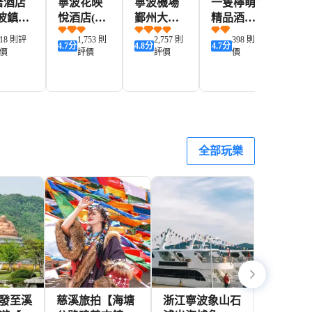
著酒店
寧波花映
寧波機場
一隻檸萌
維也
寧波鎮海
悅酒店(天
鄞州大道
精品酒店
店(
店)
一廣場城
亞朵酒店
(寧波天一
北廣
18 則評
1,753 則
2,757 則
398 則評
2
4.7
分
4.8
分
4.7
分
4.6
分
隍廟商業
廣場鼓樓
價
評價
評價
價
步行街店)
店)
210+
395+
313+
206+
D
HKD
HKD
HKD
HKD
全部玩樂
發至溪
慈溪旅拍【海塘
浙江寧波象山石