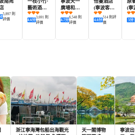
波南苑
一枝小竹·
寧波天一
怡蔓酒店
原
店
藝術酒店
廣場和酒
(寧波客運
(
5,897 則
(寧波天一
店(鼓樓地
中心店)
澥浦
分
3,691 則
6,548 則
514 則評
評價
4.6
分
4.7
分
4.6
分
5
分
廣場鼓樓
鐵站店)
評價
評價
價
地鐵站店)
437+
204+
251+
189+
KD
HKD
HKD
HKD
HK
個
浙江寧海灣包船出海觀光
天一閣博物
寧波出