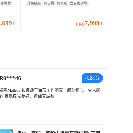
區、潮
區)、杭州(西湖、南潯古鎮)、海寧
耳機導覽
升級純玩
無自費
無車販
含耳機導覽
贈送手機數據卡
無購物
坊、武
(觀潮勝地公園)、湖州(太湖龍之夢
(《醉美太湖》、鐵花秀+煙花)
6,699+
7,999+
HKD
R0***46
4.2
/5分
領隊Maltida 和導遊王海燕工作認真＇服務細心，令人開
心 景點風光美好，禮佛真誠👍