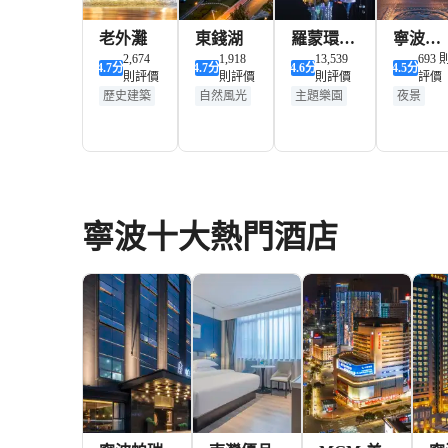
老外灘
東錢湖
羅蒙環球
寧波南
2,674
1,918
樂園
13,539
塘老街
693 
4.7
分
4.7
分
4.6
分
4.5
分
則評價
則評價
則評價
評價
歷史建築
自然風光
主題樂園
夜景
遊船觀光
遊船觀光
夜景
夜景
夜景
寧波十大熱門酒店