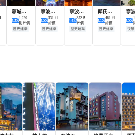
慈城古
寧波鼓
寧波府
鄭氏十
寧
則
縣城
1,220
樓
531 則
城隍廟
352 則
七房
481 則
物
1
4.3
分
4.5
分
4.4
分
4.1
分
4.5
分
則評價
評價
評價
評價
歷史建築
歷史建築
歷史建築
歷史建築
夜景
夜景
夜景
夜景
夜景