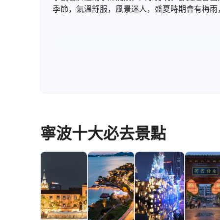
季節，氣溫舒服，風景迷人，盛夏時期會有梅雨
寧波十大必去景點