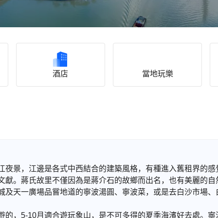
酒店
當地玩樂
江夜景，江邊是各式中西結合的建築風格，有種進入舊租界的感
文獻。蔣氏故里不僅因為是蔣介石的故鄉而出名，也有美麗的自
城及天一廣場品嘗地道的寧波湯圓、寧波菜，或是去白沙市場、
的，5-10月適合遊玩象山，是不可多得的夏季海濱好去處。寧