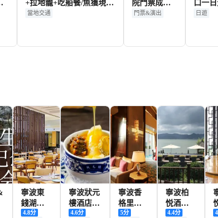
團
+拉地籠+吃船餐/魚獲現吃
院門票成人
口一日
街
【魚獲可打包帶走+可包船
票
間彌勒
當地交通
門票&演出
日遊
攝
去橫山島小普陀玩+親子團
+蔣氏
建優選】
【20
9+
790+
34+
HKD
HKD
HK
&
寧波東
寧波狀元
寧波香
寧波柏
錢湖華
樓酒店
格里拉
悦酒店·
4.8
分
4.6
分
5
分
4.4
分
4
僑豪生
（和義路
大酒店·
悦軒