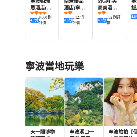
寧波帕瑞
南灣優品
MGM·美
寧
思酒店(天
酒店(寧波
高美酒店
飯
一廣場
櫟社機場
(寧波天一
4.8
8,660 則
5,127 則
732 則評
4.7
分
4.6
分
4.6
分
SHOPING
石碶地鐵
廣場三江
評價
評價
價
店)
站店)
口店)
383+
158+
177+
HKD
HKD
HKD
H
寧波當地玩樂
天一閣博物
寧波溪口一
寧波旅拍【