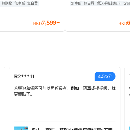
公園、雪竇寺彌勒大佛、神
大佛、蔣氏故居、西湖風景
無購物
無車販
無自費
無車販
無自費
贈送手機數據卡
含
數據卡
含耳機導覽
區、西湖、南潯古鎮、《醉
樂之城、黃浦江外灘、田子
》、鐵花秀+煙花秀、《如夢
康大樓
7,599+
水上表演
HKD
HKD
R2***11
4.5
/5分
要
若導遊和領隊可加以照顧長者，例如上落車或樓梯級，就
更體貼了。
地