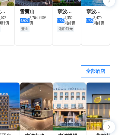
波博
雪竇山
寧波野
寧波海
院
,073
3,704 則評
生動物
4,552
洋世界
3,470
4.6
分
4.7
分
4.7
分
則評價
價
則評價
則評價
園
登山
遊船觀光
門
174+
免费
票
HKD
全部酒店