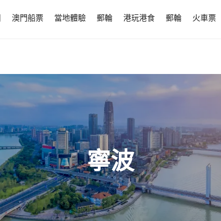
團
澳門船票
當地體驗
郵輪
港玩港食
郵輪
火車票
寧波