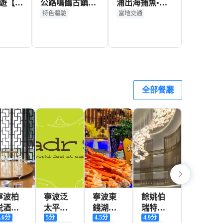
遊【人
公路鳴鶴古鎮約
浦出海捕魚•海
雪竇山
拍跟拍航拍攝影
釣包船【2.5小
特色體驗
當地交通
故居】
攝像多語言翻譯
時+海上觀光+捕
人團】
本地攝影師】
魚海釣體驗】
261+
258+
2,092+
D
HKD
HKD
全部餐廳
寧波柏
寧波泛
寧波東
餘姚伯
悦酒店·
太平洋
錢湖華
瑞特酒
.6
分
5
分
4.5
分
4.9
分
錢湖漁
大酒店
僑豪生
店·陽明