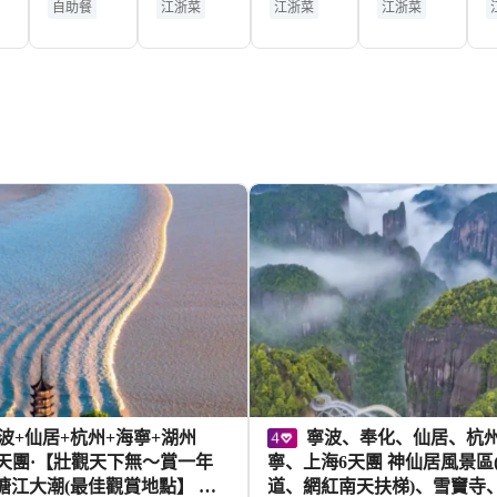
自助餐
江浙菜
江浙菜
江浙菜
大酒店·
店）
香宮中
黃金地段
適合拍照
黃金地段
豪生咖
餐廳
中華老字號
湖景
啡廳
露台
適合情侶
寧波、奉化、仙居、杭州、海
6天團·【壯觀天下無～賞一年
寧、上海6天團 神仙居風景區(包索
塘江大潮(最佳觀賞地點】 觀
道、網紅南天扶梯)、雪竇寺