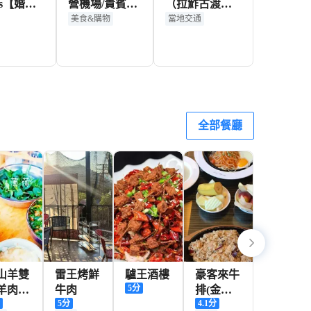
ts【婚紗
營機場/貴賓廳
（拉鮓古渡碼
航拍/婚
休息室使用券/
頭）90分鐘遊
美食&購物
當地交通
影/化妝
候機/中轉/休息
船船票（拼
制】
船）所有旅客
130+
208+
113+
KD
HKD
HKD
全部餐廳
山羊雙
雷王烤鮮
驢王酒樓
豪客來牛
5
分
羊肉米
牛肉
排(金甌
分
5
分
4.1
分
店
廣場