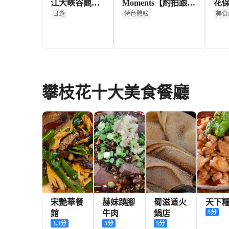
江大峽谷觀景
Moments【約拍跟拍
花保
台一日【2人起
婚拍街拍抓拍航拍攝
貴
日遊
特色體驗
美食
訂/獨立成團】
影攝像/多語言翻譯/
使用
動作指導】
中轉
235+
130+
HKD
HKD
攀枝花十大美食餐廳
宋艷華餐
赫妹蹺腳
蜀滋道火
天下
5
分
館
牛肉
鍋店
3.3
分
5
分
5
分