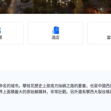
票
酒店
當
命名的城市。攀枝花歷史上是南方絲綢之路的要塞，也是中國西
界上面積最大的原始蘇鐵林，非常壯觀。另外還有攀西大裂谷格