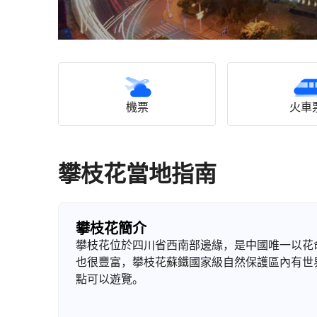
機票
火車
攀枝花當地指南
攀枝花簡介
攀枝花位於四川省西南部邊緣，是中國唯一以花
也很豐富，攀枝花蘇鐵國家級自然保護區內有世
點可以遊覽。