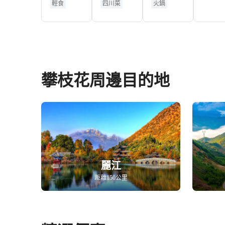
輕食
四川菜
火鍋
攀枝花周邊目的地
麗江
距離150公里