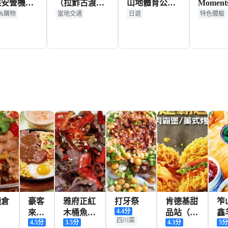
安營機場/
（拉鮓古渡碼
山地體育公園
Momen
賓廳休息室
頭）30分鐘遊
+迤沙拉村+金
照微電影
&購物
當地交通
日遊
特色體驗
券/ 候機/
船拼船體驗票
沙大峽谷觀景
禮跟拍攝
/休息
所有旅客
台一日遊
服裝/定
198+
46+
299+
HKD
HKD
HKD
H
糧倉
豪客
雅府正紅
打牙祭
肯德基甜
笮
4.4
分
來牛
木桶魚
品站（新
鑫
四川菜
4.5
分
3.5
分
4.3
分
5
排
(仁和店)
華街世貿
線