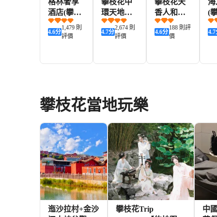
格林奢享
攀枝花中
攀枝花天
海
酒店(攀枝
環天地希
香人和酒
(
花學院萬
爾頓歡朋
店(攀枝花
站
1,479 則
2,674 則
188 則評
4.6
分
4.7
分
4.6
分
4.7
達廣場店)
酒店
學院萬達
評價
評價
價
廣場店)
291+
466+
195+
HKD
HKD
HKD
H
攀枝花當地玩樂
迤沙拉村+金沙
攀枝花Trip
中國