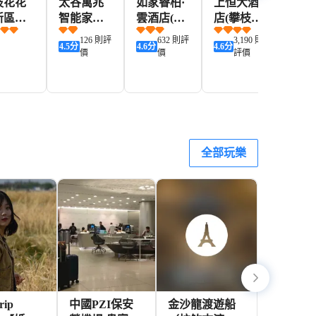
枝花花
太谷萬兆
如家睿柏·
上恒大酒
萊詩
新區希
智能家居
雲酒店(攀
店(攀枝花
(攀
頓惠庭
酒店(太谷
枝花高鐵
市上恒廣
院沃
126 則評
632 則評
3,190 則
4.5
分
4.6
分
4.6
分
4.7
分
店
廣場店)
南站店)
場店)
廣場
價
價
評價
375+
136+
167+
337+
D
HKD
HKD
HKD
HKD
全部玩樂
ip
中國PZI保安
金沙龍渡遊船