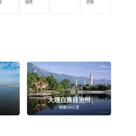
食
燒烤
西餐
店-1621)
大理白族自治州
距離180公里