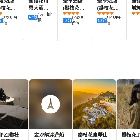
友酒店
攀枝花川
全季酒店
全季酒店
攀
攀枝花南
惠大酒店
(攀枝花公
(攀枝花學
城
店)
(炳草崗銀
469 則評
園人民街
院萬達廣
爾
4.2
分
322 則評
1,692 則
746 則評
價
分
4.8
分
4.8
分
江湖公園
店)
場店)
酒
價
評價
價
店)
165+
160+
374+
455+
KD
HKD
HKD
HKD
HK
PZI攀枝
金沙龍渡遊船
攀枝花東華山
攀枝花Tr