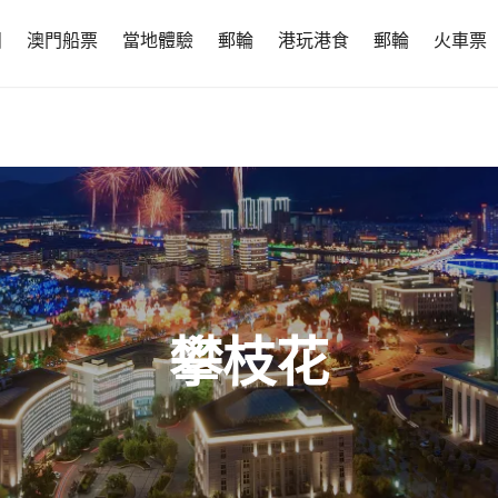
團
澳門船票
當地體驗
郵輪
港玩港食
郵輪
火車票
攀枝花