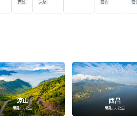
西餐
火鍋
輕食
輕
（攀
中心店）
枝花
東方
巴黎
店）
涼山
西昌
距離155公里
距離156公里