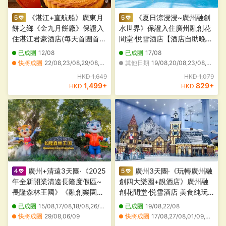
《湛江+直航船》廣東月
《夏日涼浸浸~廣州融創
餅之鄉《金九月餅廠》保證入
水世界》保證入住廣州融創花
住湛江君豪酒店(每天首團首
間堂·悅雪酒店【酒店自助晚
10位成人報名提升入住約750
餐】【芝士伊麵焗波士頓龍蝦
已成團
12/08
已成團
17/08
呎行政客房)+國際品牌陽江中
宴】【野生水庫大魚三食+山
快將成團
22/08,23/08,29/08,30/08,31/08,07/09
其他日期
19/08,20/08,23/08,24/08,25/08,27/08,28/08,30/08,31/08
心華邑酒店 【招牌泥丁粥+鮑
泉水燉土豬湯】 廣州樂園純玩
其他日期
17/08,18/08,19/08,20/08,21/08,24/08,25/08,26/08,27/08,28/08,01/09,02/09,06/09,08/09,09/09,10/09,11/09,12/09,13/09,14/09
HKD 1,649
HKD 1,079
魚生蠔海鮮宴】陽江開平純玩
2天團
1,499
+
829
+
HKD
HKD
3天團
廣州+清遠3天團·《2025
廣州3天團·《玩轉廣州融
年全新開業清遠長隆度假區~
創四大樂園+靚酒店》廣州融
長隆森林王國》《融創樂園
創花間堂·悦雪酒店 美食純玩3
+融創國際大馬戲~奇幻祕境》
天團
已成團
15/08,17/08,18/08,26/08,28/08,25/12
已成團
19/08,22/08
快將成團
29/08,06/09
快將成團
17/08,27/08,01/09,02/09,07/09,10/09,12/09,13/09,15/09,23/09,27/09