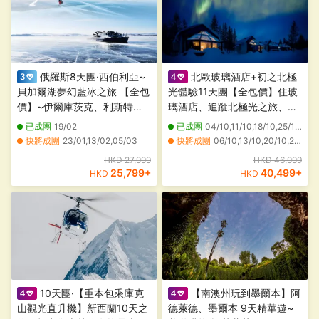
俄羅斯8天團·西伯利亞~
北歐玻璃酒店+初之北極
貝加爾湖夢幻藍冰之旅 【全包
光體驗11天團【全包價】住玻
價】~伊爾庫茨克、利斯特維
璃酒店、追蹤北極光之旅、一
揚卡、奧利洪島(觀賞氣泡冰、
次過參觀市政廳、華莎戰船/露
已成團
19/02
已成團
04/10,11/10,18/10,25/10,01/11,06/11,12/11,17/11,20/11,22/11,24/11,27/11,29/11
冰裂)、哈蘭茨冰洞群、哈伯伊
天/前進號/北極圈科學博物
快將成團
23/01,13/02,05/03
快將成團
06/10,13/10,20/10,27/10,28/10,04/11,08/11,11/11,15/11
角、俄羅斯桑拿體驗、冰釣、
館、石中教堂、費德烈城堡
HKD 27,999
HKD 46,999
薩滿儀式表演、「貝加爾之
25,799
+
40,499
+
HKD
HKD
吻」
10天團·【重本包乘庫克
【南澳州玩到墨爾本】阿
山觀光直升機】新西蘭10天之
德萊德、墨爾本 9天精華遊~