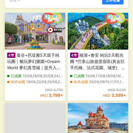
詳情
立即收藏
曼谷+芭堤雅5天親子純
峴港+會安 純玩5天觀光
玩團｜暢玩夢幻樂園+Dream
團 *巴拿山旅遊度假區(黃金巨
World 夢幻真雪城｜提升入住
手托橋、法式花園、城堡)、
2晚芭堤雅Centre Point Prime
「世界文化遺產」會安古城(古
已成團
15/08,18/08,20/08,24/08
已成團
15/08,17/08,18/08,19/08,20/08,21/08,22/08,23/08,26/08,27/08,28/08,29/08,30/08,31/08,01/09,02/09,03/09,04/09,05/09,06/09
Pattaya Deluxe Premier及暢
老大宅、會館、來遠橋)《純玩
快將成團
19/08,22/08,25/08,26/08,27/08,28/08,29/08,30/08,31/08,01/09,02/09,04/09,05/09,06/09,07/09,08/09,09/09,10/09,11/09,12/09
快將成團
25/09,09/10,11/10,12/10,13/10,18/10,20/10,22/10,23/10,08/11,12/11,15/11,17/11,18/11,19/11,20/11,23/11,24/11,27/11,03/12
玩夏威夷式水上樂園
團‧細心安排地道越式美食‧不
其他日期
25/10,27/10,29/10,01/11,03/11,05/11,08/11,10/11,12/11,15/11,17/11,19/11,22/11,24/11,26/11,29/11,01/12,03/12,06/12,08/12
HKD 5,799
HKD 5,099
設指定購物點》
3,799
+
3,399
+
HKD
HKD