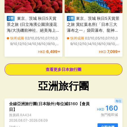
東京、茨城 秋日5天賞
東京、茨城 秋日5天賞景
景之旅 (日立海濱公園浪漫花
之旅 賞紅葉名所(「日本三大
海/大洗磯前神社、絕美海上鳥
瀑布之一」袋田瀑布、龍神大
居~神磯之鳥居+偕樂園)、
吊橋、「世界文化遺產」日光
快將成團
02/10,05/10,07/10,0
快將成團
02/10,05/10,07/10,0
「世界三大高佛像」牛久大
東照宮、成田山新勝寺)
9/10,12/10,14/10,16/10,19/10,2
9/10,12/10,14/10,16/10,19/10,2
佛、富士山世界遺產展示館/紅
1/10,23/10,28/10,30/10,04/11,
1/10,23/10,28/10,30/10,04/11,
6,499
+
7,099
+
HKD
HKD
葉迴廊葉、富士山五合目
06/11,11/11,13/11,18/11,20/11,25/
06/11,11/11,13/11,18/11,20/11,25/
11,27/11
11,27/11
查看更多日本旅行團
亞洲旅行團
每位
全線亞洲旅行團(日本除外)每位減$160【會員
160
日】
HKD
無門檻即減
推廣碼
RA434
2026.08.07
-
2026.08.09