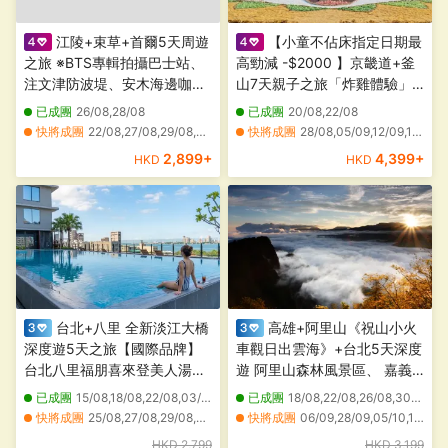
江陵+束草+首爾5天周遊
【小童不佔床指定日期最
之旅 ※BTS專輯拍攝巴士站、
高勁減 -$2000 】京畿道+釜
注文津防波堤、安木海邊咖啡
山7天親子之旅「炸雞體驗」
街、HasllaArtWorld、永郎湖
1991橋村炸雞學校、愛寶樂
已成團
26/08,28/08
已成團
20/08,22/08
水上步道、束草阿爸村+觀光
園。樂天世界冒險樂園、
快將成團
22/08,27/08,29/08,01/09,05/09,08/09,10/09,12/09,15/09,17/09,22/09,24/09,25/09,26/09,28/09,29/09,01/10,02/10,03/10,06/10
快將成團
28/08,05/09,12/09,15/09
水產市場、束草樹木園、龍王
SkylineLuge、SeaLife水族
其他日期
30/08,31/08,02/09,03/09,04/09,06/09,07/09,09/09,11/09,13/09,14/09,16/09,18/09,19/09,20/09,21/09,23/09,27/09,30/09,04/10
其他日期
01/09,08/09,19/09,22/09
2,899
+
4,399
+
HKD
HKD
山天空步道、首爾林公園
館、ArteMuseum
台北+八里 全新淡江大橋
高雄+阿里山《祝山小火
深度遊5天之旅【國際品牌】
車觀日出雲海》+台北5天深度
台北八里福朋喜來登美人湯溫
遊 阿里山森林風景區、 嘉義
泉酒店、淡江大橋 、金色海
故宮博物院南部院區、審計新
已成團
15/08,18/08,22/08,03/09,08/09,15/09,19/09,10/10,17/10
已成團
18/08,22/08,26/08,30/08,02/09,07/09,09/09,13/09,15/09,21/09,29/09,07/10,14/10,01/11,04/11,07/11,18/11,25/11
岸、崎仔頂施家古厝、觀音山
村、一中商圈、菁桐老街、平
快將成團
25/08,27/08,29/08,01/09,05/09,10/09,12/09,17/09,22/09,24/09,26/09,06/10,08/10,13/10,15/10,21/10,24/10,25/10,28/10,19/12
快將成團
06/09,28/09,05/10,11/10,18/10,19/10,26/10,28/10,11/11,15/11,29/11
林梢步道、台北市立天文科學
溪放天燈、0km山物所
其他日期
21/08,23/08,24/08,26/08,28/08,30/08,31/08,02/09,04/09,06/09,07/09,09/09,11/09,13/09,14/09,16/09,18/09,20/09,21/09,23/09
其他日期
02/12,03/12,04/12,05/12,06/12,07/12,08/12,09/12,10/12,11/12,12/12,13/12,14/12,15/12
HKD 2,799
HKD 3,199