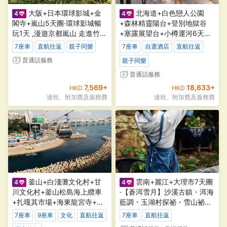
大阪+日本環球影城+金
北海道+白色戀人公園
4
4
閣寺+嵐山5天團·環球影城暢
+森林精靈陽台+登別地獄谷
玩1天 ,漫遊京都嵐山 走進竹林
+塞露展望台+小樽運河6天團
裡的田園夢【7座車，建議1-4
·【紫藤花】1晚洞爺湖温泉酒
7座車
直航往返
親子同樂
7座車
自選酒店
直航往返
人】
店+小樽札幌、道央、道南 三
普通話
服務
親子同樂
大區域經典景點全包【7座車
建議1-4人】
普通話
服務
7,569
+
18,633
+
HKD
HKD
連稅、附加費及服務費
連稅、附加費及服務費
釜山+白淺灘文化村+甘
雲南+麗江+大理市7天團
4
4
川文化村+釜山松島海上纜車
·【蒼洱雪月】沙溪古鎮・洱海
+扎嘎其市場+海東龍宮寺+海
藍調・玉湖村探祕・雪山祕境
雲台迎月路+海雲台藍線公園
深度遊【7座商務車，建議1-4
7座車
9座車
文化
直航往返
7座車
直航往返
列車5天團·【7/9座車1-4人】
人出發】