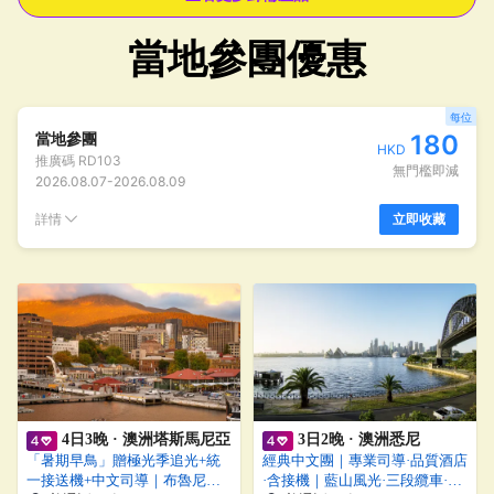
當地參團優惠
每位
當地參團
180
HKD
推廣碼
RD103
無門檻即減
2026.08.07
-
2026.08.09
詳情
立即收藏
4日3晚 · 澳洲塔斯馬尼亞
3日2晚 · 澳洲悉尼
「暑期早鳥」贈極光季追光+統
經典中文團｜專業司導·品質酒店
一接送機+中文司導｜布魯尼島
·含接機｜藍山風光·三段纜車·市