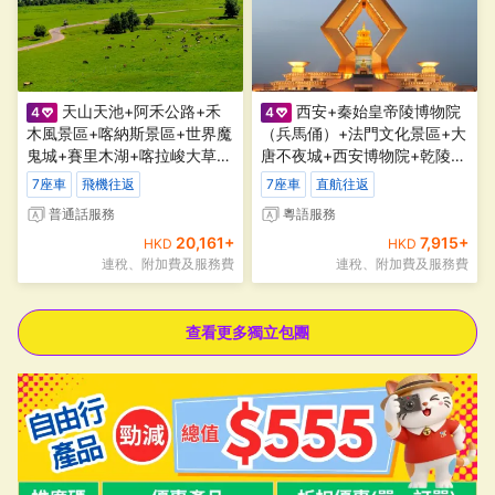
天山天池+阿禾公路+禾
西安+秦始皇帝陵博物院
4
4
木風景區+喀納斯景區+世界魔
（兵馬俑）+法門文化景區+大
鬼城+賽里木湖+喀拉峻大草原
唐不夜城+西安博物院+乾陵5
+解憂公主薰衣草園+獨庫公路
天團·全景西安、古文化遺址探
7座車
飛機往返
7座車
直航往返
+那拉提草原10天團·沉浸北疆
祕之旅。【7座車，粵語導
普通話
服務
粵語
服務
10天9晚私家團7座商務車（建
遊】
20,161
+
7,915
+
議1-4人）
HKD
HKD
連稅、附加費及服務費
連稅、附加費及服務費
查看更多獨立包團