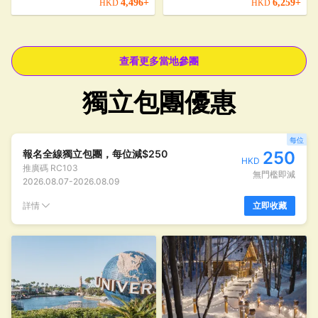
4,496
+
6,259
+
HKD
HKD
查看更多當地參團
獨立包團優惠
每位
報名全線獨立包團，每位減$250
250
HKD
推廣碼
RC103
無門檻即減
2026.08.07
-
2026.08.09
詳情
立即收藏