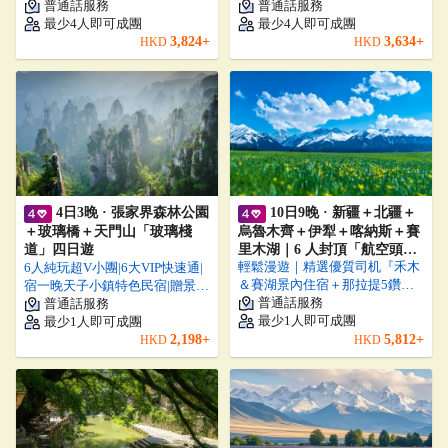
+亞瑟港+威靈頓山+酒杯灣
普通話服務
區地標
普通話服務
最少
4
人即可成團
最少
4
人即可成團
3,824
+
3,634
+
HKD
HKD
4日3晚 · 張家界森林公園
10日9晚 · 新疆＋北疆＋
＋玻璃橋＋天門山「玻璃棧
烏魯木齊＋伊犁＋喀納斯＋賽
道」四日遊
里木湖｜6 人封頂「航空頭等
輕鬆漫遊｜精選優質司机『禾木
6人純玩超V小團|6大VIP快速通|
艙座椅車型＆三大景區免換乘
＆賽湖景內住宿＋那拉提5鑽住
宿一晚天子小鎮特色民宿|贈景區
＆賽湖禾木景區住宿」
宿＋賽湖帆船體驗＋24H專車接
普通話服務
必乘小交通|贈72奇樓門票
普通話服務
送＋獨庫公路』全程充裕時間遊
最少
1
人即可成團
最少
1
人即可成團
覽：不購物、不車販、不設自費
2,198
+
5,812
+
HKD
HKD
加遊、真正享受純觀光旅遊