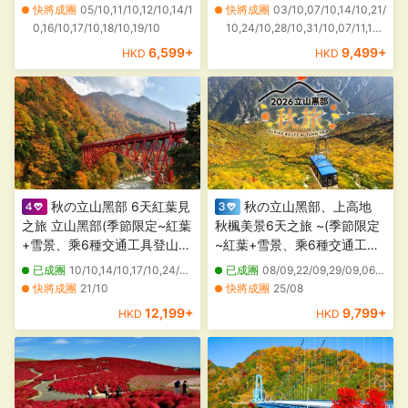
店、「世界文化遺產」興福寺
~祖谷溪谷、蔓藤橋(包登橋)、
快將成團
05/10,11/10,12/10,14/1
快將成團
03/10,07/10,14/10,21/
~中金堂、「賞紅葉名所」美
大步危(乘觀光遊覽船)、金刀
0,16/10,17/10,18/10,19/10
10,24/10,28/10,31/10,07/11,14/
山町~茅屋之里
比羅宮、「日本三大庭園」岡
11,21/11,28/11,05/12,12/12
6,599
+
9,499
+
HKD
HKD
山後樂園、花博紀念公園鶴見
綠地)
秋の立山黑部 6天紅葉見
秋の立山黑部、上高地
之旅 立山黑部(季節限定~紅葉
秋楓美景6天之旅 ~(季節限定
+雪景、乘6種交通工具登山深
~紅葉+雪景、乘6種交通工具
度暢遊)、賞紅葉名所(「米芝
深度暢遊)、賞紅葉名所(名古
已成團
10/10,14/10,17/10,24/10,28/10,31/10
已成團
08/09,22/09,29/09,06/10,13/10,20/10,06/11,13/11
蓮二星景點」永平寺、「日本
屋城、「日本三大名園」兼六
快將成團
21/10
快將成團
25/08
三大名園」兼六園、「日本國
園、「世界文化遺產」白川鄉
12,199
+
9,799
+
HKD
HKD
寶級天守」彥根城)
合掌村、「日本中部世外桃
源」上高地