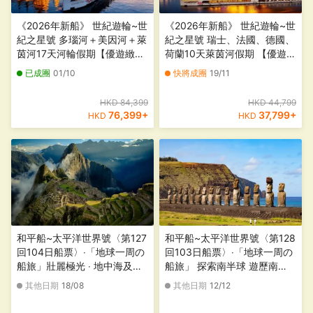
《2026年新船》 世紀遊輪~世
《2026年新船》 世紀遊輪~世
紀之星號 多瑙河＋美因河＋萊
紀之星號 瑞士、法國、德國、
茵河17天河輪假期【優遊緻
荷蘭10天萊茵河假期 【優遊緻
選】
選】
已成團
01/10
快將成團
19/11
HKD 84,399
HKD 44,799
76,399
+
37,799
+
HKD
HKD
和平船~太平洋世界號〈第127
和平船~太平洋世界號〈第128
回104日船票〉‧「地球一周の
回103日船票〉‧「地球一周の
船旅」壯麗極光 ‧ 地中海及拉
船旅」 探索南半球 遊歷南
丁美洲【香港尖沙咀海運碼頭
非、南美及南極【香港尖沙咀
其他日期
18/08
其他日期
12/12
登船，日本橫濱離船】
海運碼頭登船，日本橫濱離
船】