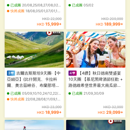
金字塔及獅身人面像/全程住宿
巴西嘉年華冠軍賽巡遊)、秘魯
已成團
20/08,25/08,27/08,02/09,03/09,08/09,10/09,15/09,17/09,22/09,24/09,29/09,01/10,06/10,08/10,13/10,15/10,20/10,22/10,27/10
已成團
05/02
五星級酒店及尼羅河五星級遊
(印加古都「庫斯科」、馬丘比
快將成團
18/08,05/01,07/01,12/01,14/01,19/01,21/01,26/01,28/01,11/02,16/02,18/02,23/02,25/02,02/03,04/03,09/03,11/03,16/03,18/03
船/一次過暢遊五大神廟及參觀
丘古城)、智利(復活節島)、阿
HKD 22,999
HKD 209,999
大埃及博物館【稅項全包】
根廷(高卓人牧場)【全包價】
15,999
+
189,999
+
HKD
HKD
吉爾吉斯斯坦9天團·【中
【4鑽】秋日德南雙盛宴
亞細亞】(比什開克、卡拉科
10天團 【慕尼黑啤酒節狂歡 +
爾、奧古茲峽谷、布蘭那塔、
路德維希堡世界最大南瓜節】
阿拉阿恰國家公園)
慕尼黑、薩爾斯堡、國王湖、
已成團
05/09,10/10,24/12,22/01,06/02,26/02,19/03,25/03
已成團
21/09,30/09
楚格峰大雪山、邁瑙島、路德
快將成團
22/08,28/08,11/09,19/09,25/09,03/10,16/10,24/10,30/10,07/11,13/11,21/11,27/11,05/12,11/12,01/01,15/01,29/01,12/02,05/03
維希堡城堡、保時捷汽車博物
其他日期
09/01,20/02,13/03,17/04,01/05,15/05,29/05,05/06,19/06,03/07,17/07,31/07,14/08,28/08,04/09,18/09,02/10,16/10,30/10,05/11
HKD 23,999
HKD 32,999
館、羅滕堡、紐倫堡、符茲堡
18,999
+
29,099
+
HKD
HKD
主教宮