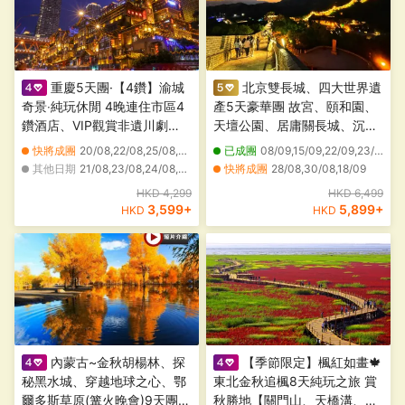
重慶5天團·【4鑽】渝城
北京雙長城、四大世界遺
奇景‧純玩休閒 4晚連住市區4
產5天豪華團 故宮、頤和園、
鑽酒店、VIP觀賞非遺川劇
天壇公園、居庸關長城、沉浸
《渝州故事》、打卡李子壩輕
式夜遊八達嶺長城、石峽民俗
快將成團
20/08,22/08,25/08,27/08,29/08,01/09,03/09,05/09,08/09,12/09,17/09,19/09,22/09,24/09,26/09,08/10,10/10,13/10,17/10,24/10
已成團
08/09,15/09,22/09,23/09,24/09,28/09
軌穿樓、洪崖洞吊腳樓夜景、
村、恭王府、 花開富貴永安貴
其他日期
21/08,23/08,24/08,26/08,28/08,30/08,31/08,02/09,04/09,06/09,07/09,09/09,11/09,13/09,14/09,15/09,16/09,18/09,20/09,21/09
快將成團
28/08,30/08,18/09
磁器口古鎮、十八梯傳統風貌
賓專屬下午茶、體驗製作非遺
其他日期
22/08,27/08,05/09,12/09,14/09,17/09
HKD 4,299
HKD 6,499
區、三峽博物館、設全日自由
手工漆扇/老北京冰糖葫蘆
3,599
+
5,899
+
HKD
HKD
活動
內蒙古~金秋胡楊林、探
【季節限定】楓紅如畫🍁
秘黑水城、穿越地球之心、鄂
東北金秋追楓8天純玩之旅 賞
爾多斯草原(篝火晚會)9天團
秋勝地【關門山、天橋溝、五