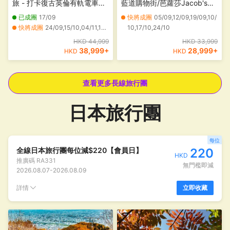
旅 - 打卡復古英倫有軌電車、
藍道購物街/芭蘿莎Jacob's
南極中心、懷托摩鐘乳石及螢
Creek酒園/回音壁/奔富瑪吉
已成團
17/09
快將成團
05/09,12/09,19/09,10/
火蟲洞、蒂普瓦毛利文化及地
爾莊園/德國村/甘比爾山/藍湖/
快將成團
24/09,15/10,04/11,11/11,18/11,25/11
10,17/10,24/10
熱保護區、天際纜車、厄恩斯
洞穴花園/大洋路/坎貝爾港國
HKD 44,999
HKD 33,999
勞號百年蒸汽船、庫克山觀光
家公園 /阿波羅灣
38,999
+
28,999
+
HKD
HKD
直升機(LNAHC10N)
查看更多長線旅行團
日本旅行團
每位
全線日本旅行團每位減$220【會員日】
220
HKD
推廣碼
RA331
無門檻即減
2026.08.07
-
2026.08.09
詳情
立即收藏