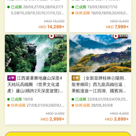
重本安排：蒙古族宮廷國宴~
女山、紅海灘】丸都山城、中
已成團
26/09,27/09,28/09,07/1
已成團
15/09,18/09,17/10
詐馬宴、額濟納旗金色森林~
朝國門、河口景區、鴨綠江斷
0,08/10,09/10,10/10,11/10,12/1
快將成團
16/09,19/09,20/09,08/10,09/10,10/10,11/10,12/10,14/10,15/10
胡楊林(遊覽一至八道橋)、居
橋、乘船遊鴨綠江、虎山長
0,13/10,14/10,15/10
HKD 15,099
HKD 9,499
延海(觀日出日落）、怪樹林
城、隆重呈獻永安尊享《遼河
14,299
+
7,999
+
HKD
HKD
海、三湖穿越
聚福‧非遺漁家宴》
江西避暑勝地廬山深度4
［全新皇牌桂林㊣陽朔、
天純玩高鐵團 《世界文化遺
龍脊梯田］西九龍高鐵往返 、
產》廬山(橫跨2天深度遊覽)、
乘船漫遊一江四湖、國賓洞蘆
廬山杏林文化園、長江江畔~
笛岩、興坪灕江竹筏、龍脊梯
已成團
19/08
已成團
22/08,01/09,04/09,05/09,15/09,18/09,21/09,10/10,12/10,15/10,16/10,17/10,21/10,24/10,26/10,29/10,01/11,02/11,05/11,08/11
潯陽樓、千年古橋~觀音橋、
田、七星公園、象鼻山、陽朔
快將成團
27/08,01/09,09/09,15/09,25/09
快將成團
28/08,30/08
南昌繁華美食街~紅谷灘萬達
西街、瀑上酒店景觀下午茶 升
其他日期
24/08,25/08,26/08,02/09,03/09,04/09,05/09,06/09,07/09,08/09,10/09,11/09,12/09,13/09,14/09,24/09
其他日期
19/08,20/08,21/08,23/08,24/08,25/08,26/08,27/08,29/08,31/08,02/09,03/09,06/09,07/09,08/09,09/09,10/09,11/09,12/09,13/09
HKD 3,999
HKD 4,699
金街
級純玩4天高鐵團
2,999
+
3,899
+
HKD
HKD