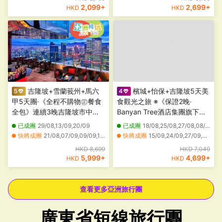
教育館、圓山森林方舟
2,099
+
2,699
+
HKD
HKD
吉隆坡+雪蘭莪州+馬六
檳城+怡保+吉隆坡5天美
甲5天團·《全程不購物㊣餐食
食觀光之旅 ※《保證2晚‧
全包》連續3晚吉隆坡市中心
Banyan Tree酒店集團旗下品
新派五星級EQ酒店+頂層酒吧
牌》五星級 檳城Angsana
已成團
29/08,13/09,20/09
已成團
18/08,25/08,27/08,08/09,17/09
近觀雙子塔夜景+獨家山頂夜
Teluk Bahang、新源隆原木咖
快將成團
21/08,07/09,09/09,12/09,15/09,17/09,18/09,21/09
快將成團
15/09,24/09,27/09,04/10,06/10,08/10,13/10,15/10,20/10,22/10,27/10,29/10,03/11,05/11,10/11,12/11,17/11,26/11,29/11,03/12
景餐廳享用晚餐+永安獨家果
啡館、檳城山、特色壁畫彩繪
其他日期
24/11
HKD 8,699
HKD 7,049
園任食多款名貴榴槤+新派肉
街
5,999
+
4,699
+
HKD
HKD
骨茶+果木煙燻甘榜雞
查看更多亞洲旅行團
廣東省短線旅行團