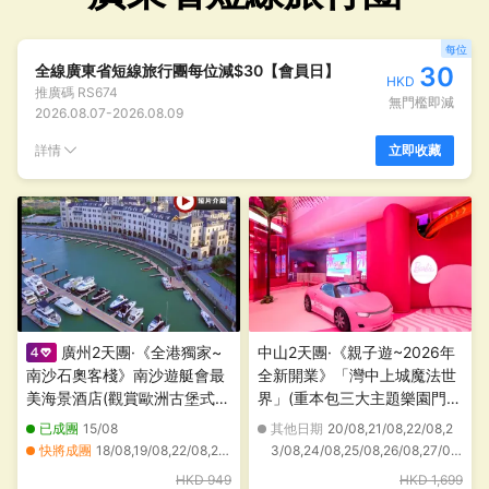
每位
全線廣東省短線旅行團每位減$30【會員日】
30
HKD
推廣碼
RS674
無門檻即減
2026.08.07
-
2026.08.09
詳情
立即收藏
廣州2天團·《全港獨家~
中山2天團·《親子遊~2026年
南沙石奧客棧》南沙遊艇會最
全新開業》「灣中上城魔法世
美海景酒店(觀賞歐洲古堡式港
界」(重本包三大主題樂園門
灣醉美夜景)【金牌燒鵝(保證
票:「美泰童玩世界」「孩之寶
已成團
15/08
其他日期
20/08,21/08,22/08,2
每圍半隻)+開胃話梅豬手宴】
夢幻樂園」「史努比與朋友
快將成團
18/08,19/08,22/08,26/08,29/08
3/08,24/08,25/08,26/08,27/08,
【秘製滋味啫啫雞+順德公炆
們」) 保證入住2026年全新開
其他日期
21/08,23/08,24/08,25/08,27/08,28/08,30/08,31/08,01/09,02/09,06/09,07/09,08/09,09/09,10/09,11/09,12/09,13/09,14/09,15/09
28/08,29/08,30/08,31/08
HKD 949
HKD 1,699