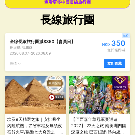
查看更多中國長線旅行團
長線旅行團
每位
全線長線旅行團減$350【會員日】
350
HKD
推廣碼
RL958
無門檻即減
2026.08.07
-
2026.08.09
詳情
立即收藏
埃及9天精選之旅｜安排乘坐
【巴西嘉年華冠軍賽巡遊
內陸航機，節省車程及無須夜
2027】 22天之旅 南美洲四國
宿於火車/暢遊七大奇景之一的
深度之旅 巴西(里約熱內盧、