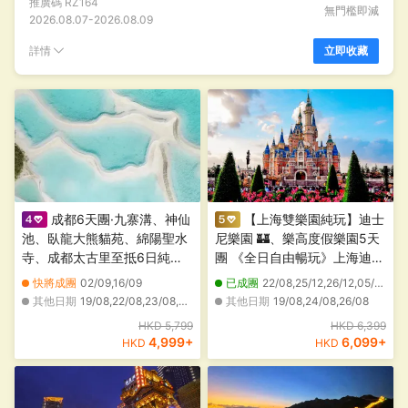
推廣碼
RZ164
無門檻即減
2026.08.07
-
2026.08.09
詳情
立即收藏
成都6天團·九寨溝、神仙
【上海雙樂園純玩】迪士
池、臥龍大熊貓苑、綿陽聖水
尼樂園 🏰、樂高度假樂園5天
寺、成都太古里至抵6日純玩
團 《全日自由暢玩》上海迪士
團
尼、《2025年開園》
快將成團
02/09,16/09
已成團
22/08,25/12,26/12,05/02,06/02,07/02
Legoland上海樂高度假樂園、
其他日期
19/08,22/08,23/08,30/08,05/09,06/09,09/09,12/09,18/09,19/09,20/09,23/09
其他日期
19/08,24/08,26/08
南京路步行街、泡泡瑪特全球
HKD 5,799
HKD 6,399
旗艦店、黃浦江外灘、朱家角
4,999
+
6,099
+
HKD
HKD
古鎮