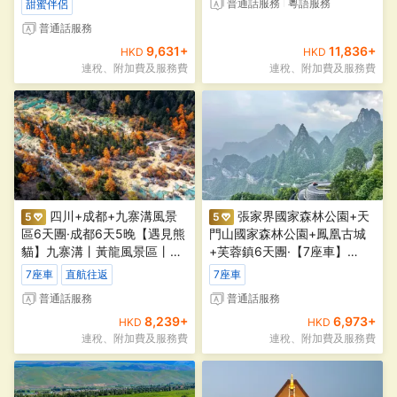
普通話
服務
粵語
服務
甜蜜伴侶
｜1日海雲台甘川文化村線＋1
日太宗台＋白淺灘文化村＋鬆
普通話
服務
島纜車線
9,631
+
11,836
+
HKD
HKD
連稅、附加費及服務費
連稅、附加費及服務費
四川+成都+九寨溝風景
張家界國家森林公園+天
5
5
區6天團·成都6天5晚【遇見熊
門山國家森林公園+鳳凰古城
貓】九寨溝丨黃龍風景區丨都
+芙蓉鎮6天團·【7座車】
江堰【7座商務車，建議1-4人
【玩】張家界森林公園： 盡覽
7座車
直航往返
7座車
出行】
「阿凡達」峰林與天際雲海
普通話
服務
普通話
服務
+天門山森林公園：穿越雲海
8,239
+
6,973
+
抵達山巔
HKD
HKD
連稅、附加費及服務費
連稅、附加費及服務費