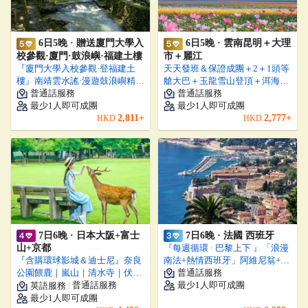
6日5晚 · 贈送廈門大學入
6日5晚 · 雲南昆明＋大理
校參觀·廈門·鼓浪嶼·福建土樓
市＋麗江
『廈門大學入校參觀·登福建土
天天發班＆保證成團＋2＋1頭等
樓』南靖雲水謠·漫遊鼓浪嶼精緻
艙大巴＋玉龍雪山登頂＋洱海豪
16人小團，全程入住國際五星品
普通話服務
華大遊船＋贈特色民族演出
普通話服務
牌飯店連住不換宿
最少
1
人即可成團
最少
1
人即可成團
2,811
+
2,777
+
HKD
HKD
7日6晚 · 日本大阪+富士
7日6晚 · 法國 西班牙
山+京都
『每週循環 · 巴黎上下 』「浪漫
『含購環球影城＆迪士尼』奈良
南法+熱情西班牙」阿維尼翁+巴
公園餵鹿｜嵐山｜清水寺｜伏見
塞隆拿+波爾多+香波堡
普通話服務
稻荷大社｜新幹線體驗｜富士山
普通話服務
最少
1
人即可成團
英語服務
下
最少
1
人即可成團