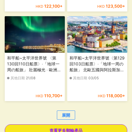
122,100
+
123,500
+
HKD
HKD
和平船~太平洋世界號 〈第
和平船~太平洋世界號〈第129
130回110日船票〉‧「地球一
回103日船票〉‧「地球一周の
周の船旅」 壯麗極光 ‧ 歐洲及
船旅」 北歐五國與阿拉斯加
拉丁美洲
【香港尖沙咀海運碼頭登船，
其他日期
21/08
其他日期
03/05
日本橫濱離船】
110,700
+
118,000
+
HKD
HKD
展開
查看更多郵輪產品