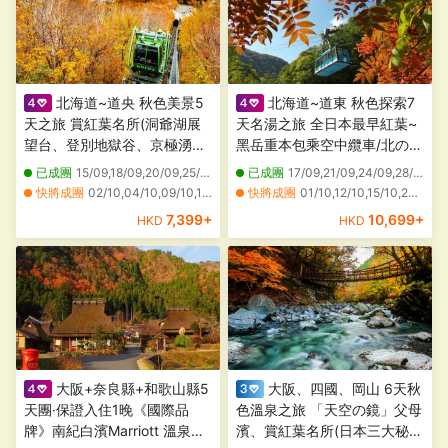
北海道~道央 秋色美景5
北海道~道東 秋色探索7
天之旅 賞紅葉名所(洞爺湖展
天名湯之旅 全日本最早紅葉~
望台、登別地獄谷、京極湧水
黑岳重本包乘空中纜車/北の森
公園、藻岩山[包乘登山纜
冰之世界、能取湖紅色珊瑚草/
已成團
15/09,18/09,20/09,25/09,27/09,29/09,30/10
已成團
17/09,21/09,24/09,28/09,05/10,08/10
車]、大通公園)、二世古牛奶
天都山展望台、十勝牧場の家
快將成團
02/10,04/10,09/10,11/10,16/10,18/10,23/10,06/11,13/11,20/11,27/11
快將成團
01/10,12/10,15/10,22/10,29/10
工房、室蘭地球岬、浪漫小樽
~牧羊犬綿羊Show、北見狐狸
7,399
+
10,699
+
HKD
HKD
運河、1晚溫泉酒店
村、3晚溫泉酒店
大阪+奈良縣+和歌山縣5
大阪、四國、岡山 6天秋
天團·保證入住1晚《國際品
色溫泉之旅 「天空の鏡」父母
牌》南紀白濱Marriott 溫泉酒
濱、賞紅葉名所(日本三大秘景