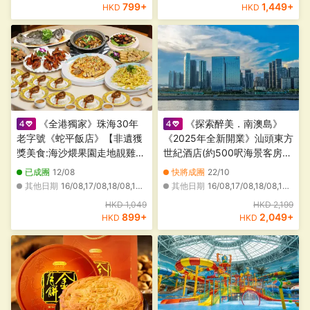
魚宴】南沙純玩2天團
業中山美泰童玩世界酒店 中山
799
+
1,449
+
HKD
HKD
純玩2天團
《全港獨家》珠海30年
《探索醉美．南澳島》
老字號《蛇平飯店》【非遺獲
《2025年全新開業》汕頭東方
獎美食:海沙煨果園走地靚雞
世紀酒店(約500呎海景客房)
+招牌首創焗南瓜宴】VIP包廂
被譽為廣東省最美的島嶼，遊
已成團
12/08
快將成團
22/10
【鮑汁扣海參(位上)+招牌翅湯
覽啟航燈塔、北回歸線標誌塔
其他日期
16/08,17/08,18/08,19/08,20/08,21/08,22/08,23/08,24/08,25/08,26/08,27/08,28/08,29/08,30/08,31/08,01/09,02/09,06/09,08/09
其他日期
16/08,17/08,18/08,19/08,21/08,23/08,24/08,25/08,26/08,27/08,28/08,29/08,30/08,31/08,01/09,02/09,06/09,07/09,08/09,09/09
花膠魚茸羹(位上)】保證入住
湘子橋日與夜【非遺美食．獅
HKD 1,049
HKD 2,199
中山中心逸衡酒店 中山珠海澳
頭鵝風味宴】 潮州美食純玩3
899
+
2,049
+
HKD
HKD
門2天團
天團