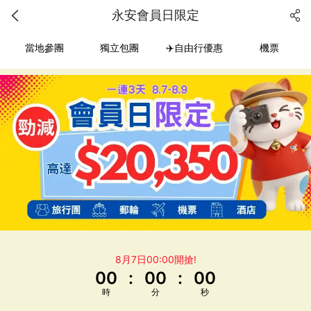
永安會員日限定
當地參團
獨立包團
✈️自由行優惠
機票
8月7日00:00開搶!
00
:
00
:
00
時
分
秒