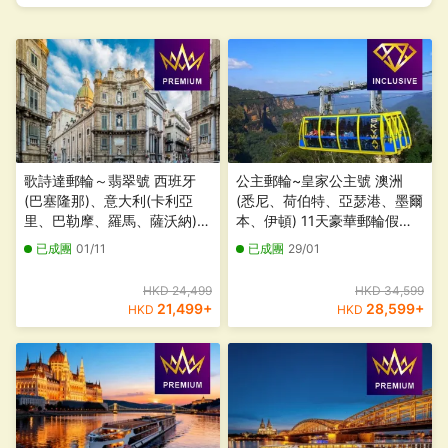
歌詩達郵輪～翡翠號 西班牙
公主郵輪~皇家公主號 澳洲
(巴塞隆那)、意大利(卡利亞
(悉尼、荷伯特、亞瑟港、墨爾
里、巴勒摩、羅馬、薩沃納)、
本、伊頓) 11天豪華郵輪假期
法國(馬賽) 10天豪華郵輪假期
【優遊全包】
已成團
01/11
已成團
29/01
【優遊緻選】
HKD 24,499
HKD 34,599
21,499
+
28,599
+
HKD
HKD