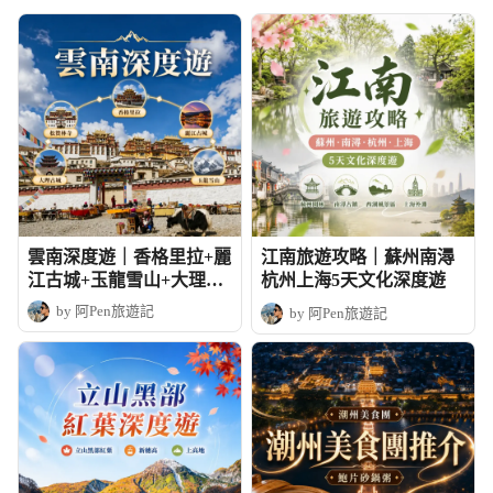
雲南深度遊｜香格里拉+麗
江南旅遊攻略｜蘇州南潯
江古城+玉龍雪山+大理古
杭州上海5天文化深度遊
城+松贊林寺
by 阿Pen旅遊記
by 阿Pen旅遊記