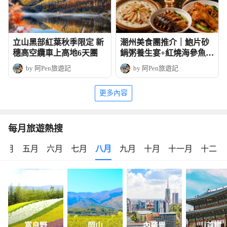
立山黑部紅葉秋季限定 新
潮州美食團推介｜鮑片砂
穗高空纜車上高地6天團
鍋粥養生宴+紅燒海參魚皮
+湘子橋的日與夜
by 阿Pen旅遊記
by 阿Pen旅遊記
更多內容
每月旅遊熱搜
四月
五月
六月
七月
八月
九月
十月
十一月
十二月
富良野
岡山
內羅畢
首爾