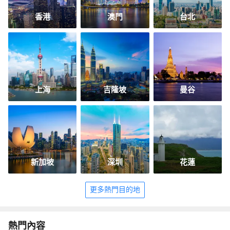
香港
澳門
台北
上海
吉隆坡
曼谷
新加坡
深圳
花蓮
更多熱門目的地
熱門內容