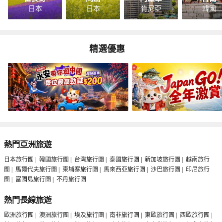
日本
日本
肯尼亞
韓國
精選優惠
熱門亞洲旅遊
日本旅行團
|
韓國旅行團
|
台灣旅行團
|
泰國旅行團
|
新加坡旅行團
|
越南旅行
團
|
馬爾代夫旅行團
|
柬埔寨旅行團
|
馬來西亞旅行團
|
沙巴旅行團
|
印尼旅行
團
|
富國島旅行團
|
不丹旅行團
熱門長線旅遊
歐洲旅行團
|
澳洲旅行團
|
埃及旅行團
|
南非旅行團
|
東歐旅行團
|
西歐旅行團
|